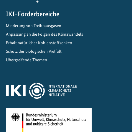
K
I
IKI-Förderbereiche
-
Minderung von Treibhausgasen
P
Anpassung an die Folgen des Klimawandels
r
o
Erhalt natürlicher Kohlenstoffsenken
j
Schutz der biologischen Vielfalt
e
Übergreifende Themen
k
t
e