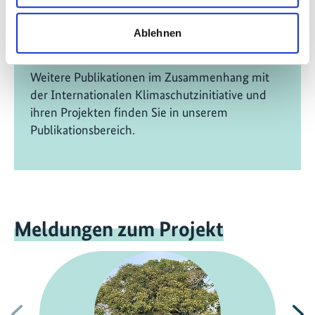
navigating uncharted waters
Ablehnen
Englisch (externer Link)
Weitere Publikationen im Zusammenhang mit
der Internationalen Klimaschutzinitiative und
ihren Projekten finden Sie in unserem
Publikationsbereich.
Meldungen zum Projekt
Vorherige
N