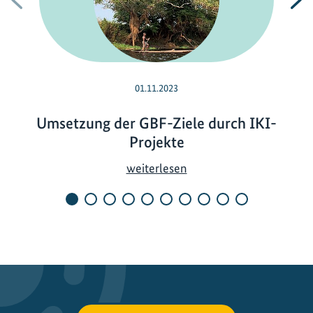
01.11.2023
Umsetzung der GBF-Ziele durch IKI-
Projekte
U
weiterlesen
m
s
e
t
z
u
n
g