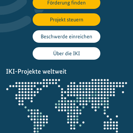
Förderung finden
d
e
Projekt steuern
r
G
B
Beschwerde einreichen
F
-
Über die IKI
Z
i
IKI-Projekte weltweit
e
l
Öffnet
e
die
d
Projektkarte
u
r
c
h
I