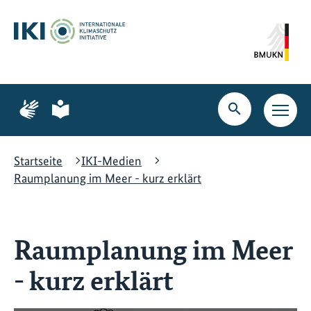
Zum
Zur
Zur
Hauptinhalt
Suche
Hauptnavigation
springen
springen
springen
Zur
Zur
Seite
Seite
Suche
Haupt
für
für
öffnen
Navig
Gebärdensprache
leichte
öffne
Sprache
Startseite
IKI-Medien
Raumplanung im Meer - kurz erklärt
Raumplanung im Meer
- kurz erklärt