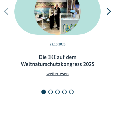
Vorherige
N
23.10.2025
Die IKI auf dem
Weltnaturschutzkongress 2025
D
weiterlesen
i
e
I
K
I
a