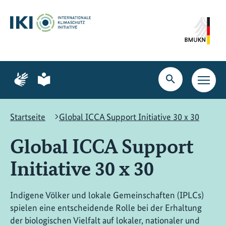
Zum
Zur
Zur
Hauptinhalt
Suche
Hauptnavigation
springen
springen
springen
Zur
Zur
Seite
Seite
Suche
Haupt
für
für
öffnen
Navig
Gebärdensprache
leichte
öffne
Sprache
Startseite
Global ICCA Support Initiative 30 x 30
Global ICCA Support
Initiative 30 x 30
Indigene Völker und lokale Gemeinschaften (IPLCs)
spielen eine entscheidende Rolle bei der Erhaltung
der biologischen Vielfalt auf lokaler, nationaler und