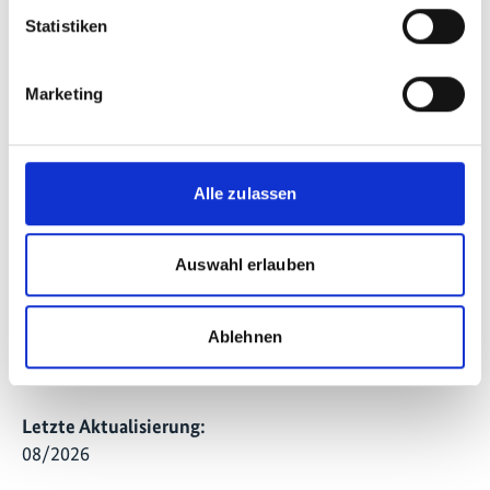
Wüstenbildung (Juni 2024);
Statistiken
(iii) ‚A bio-cultural treasure: Revitalizing
traditional knowledge and promoting
Marketing
ecosystem-based solutions in North-East
India‘ zum Thema Ständiges Forum der
Vereinten Nationen für indigene Fragen
Alle zulassen
(April 2025); und
(iv) ‚Shaping the Future: Reviving Traditional
Farming Techniques Improves Livelihoods,
Auswahl erlauben
Increases Food Security, and Strengthens
Social Cohesion Across Burkina Faso on
Ablehnen
International Day of the World’s Indigenous
Peoples (August 2025)
Letzte Aktualisierung:
08/2026