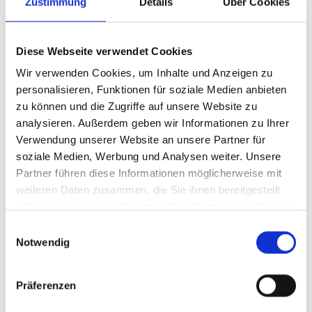
Zustimmung
Details
Über Cookies
veröffentlichten Leitlinien bieten sechs Wege und
20 bewährte Praktiken zur Stärkung des
Naturschutzes, zur Wahrung von Rechten und zur
Diese Webseite verwendet Cookies
Förderung einer gerechten Governance durch die
Wir verwenden Cookies, um Inhalte und Anzeigen zu
Umsetzung kooperativer Strategien zur
personalisieren, Funktionen für soziale Medien anbieten
Anerkennung und Unterstützung überlappender
zu können und die Zugriffe auf unsere Website zu
ICCAs.
analysieren. Außerdem geben wir Informationen zu Ihrer
Verwendung unserer Website an unsere Partner für
Zu den Fotostories über die Arbeit von ICCA-GSI
soziale Medien, Werbung und Analysen weiter. Unsere
im Zusammenhang mit den internationalen Tagen
Partner führen diese Informationen möglicherweise mit
der Vereinten Nationen gehörten
weiteren Daten zusammen, die Sie ihnen bereitgestellt
(i) ‚Defending Earth’s Defenders
haben oder die sie im Rahmen Ihrer Nutzung der Dienste
Strengthening Matsés Protection in Peru’s
gesammelt haben.
Einwilligungsauswahl
Amazon‘ zum Internationalen Tag der
Notwendig
indigenen Völker der Welt (August 2024);
(ii) ‚Almonds and Joy: Conservation and
Präferenzen
Sustainable Use of Almonds in Bolivia’s
Chiquitano Forest‘ zum Thema Dürre und