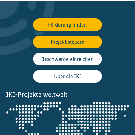
u
f
d
Förderung finden
e
m
W
Projekt steuern
e
l
Beschwerde einreichen
t
n
Über die IKI
a
t
IKI-Projekte weltweit
u
r
Öffnet
s
die
c
Projektkarte
h
u