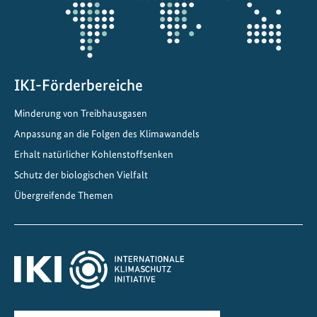
t
z
k
o
n
IKI-Förderbereiche
g
Minderung von Treibhausgasen
r
e
Anpassung an die Folgen des Klimawandels
s
Erhalt natürlicher Kohlenstoffsenken
s
Schutz der biologischen Vielfalt
2
Übergreifende Themen
0
2
5