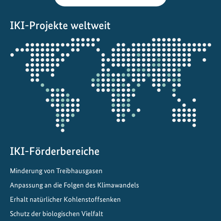
e
n
IKI-Projekte weltweit
:
Öffnet
G
die
e
Projektkarte
s
c
h
i
c
h
t
IKI-Förderbereiche
e
n
Minderung von Treibhausgasen
d
Anpassung an die Folgen des Klimawandels
e
Erhalt natürlicher Kohlenstoffsenken
r
Schutz der biologischen Vielfalt
R