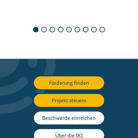
e
r
d
e
r
S
o
n
n
e
Förderung finden
u
n
d
Projekt steuern
i
m
Beschwerde einreichen
R
e
Über die IKI
g