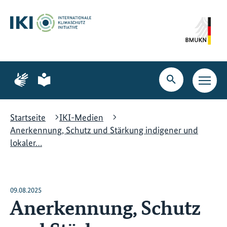
Zum
Zur
Zur
Hauptinhalt
Suche
Hauptnavigation
springen
springen
springen
Zur
Zur
Seite
Seite
Suche
Haupt
für
für
öffnen
Navig
Gebärdensprache
leichte
öffne
Sprache
Startseite
IKI-Medien
Anerkennung, Schutz und Stärkung indigener und
lokaler…
09.08.2025
Anerkennung, Schutz