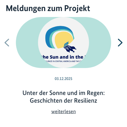
Meldungen zum Projekt
Vorherige
N
03.12.2025
Unter der Sonne und im Regen:
Geschichten der Resilienz
U
weiterlesen
n
t