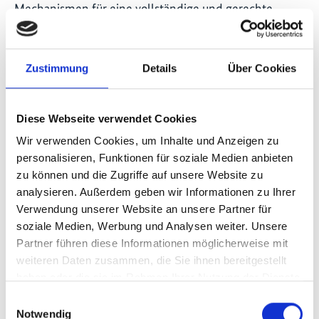
Mechanismen für eine vollständige und gerechte
Teilhabe an der nationalen biodiversitätsbezogenen
Politik und Planung. Beiträge indigener Völker und
lokaler Gemeinschaften sollen so vermehrt anerkannt,
Zustimmung
Details
Über Cookies
unterstützt und ausgeweitet werden, auch bei der
Umsetzung des GBFs. Dabei ist ein Ziel des Projektes,
Rechte von IPLCs zu stärken.
Diese Webseite verwendet Cookies
Wir verwenden Cookies, um Inhalte und Anzeigen zu
In dem Projekt „Die Stärkung der Blue Economy im
personalisieren, Funktionen für soziale Medien anbieten
Westindischen Ozean“ arbeiteen The Nature
zu können und die Zugriffe auf unsere Website zu
Conservancy und der Projektpartner Northern
analysieren. Außerdem geben wir Informationen zu Ihrer
Rangelands Trust eng mit IPLCs in lokalen
Verwendung unserer Website an unsere Partner für
Küstengemeinden in Kenia zusammen, um den
soziale Medien, Werbung und Analysen weiter. Unsere
Meeresschutz und die nachhaltige Nutzung mariner
Partner führen diese Informationen möglicherweise mit
Ressourcen in der Region zu stärken. In den Regionen
weiteren Daten zusammen, die Sie ihnen bereitgestellt
Lamu und Tana River unterstützt das Projekt lokale
haben oder die sie im Rahmen Ihrer Nutzung der Dienste
Gemeinden dabei, Mangrovenwälder wieder
gesammelt haben.
Einwilligungsauswahl
aufzuforsten und zu schützen. Diese Küstenwälder
Notwendig