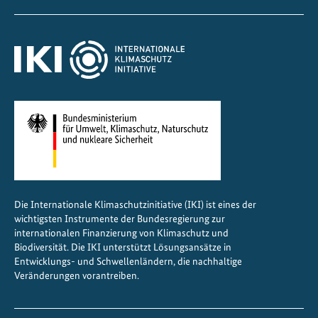
d
e
s
i
n
t
e
r
n
a
t
i
Die Internationale Klimaschutzinitiative (IKI) ist eines der
wichtigsten Instrumente der Bundesregierung zur
o
internationalen Finanzierung von Klimaschutz und
n
Biodiversität. Die IKI unterstützt Lösungsansätze in
a
Entwicklungs- und Schwellenländern, die nachhaltige
l
Veränderungen vorantreiben.
e
n