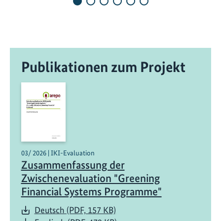
u
t
s
c
h
Publikationen zum Projekt
l
a
n
d
u
n
d
L
03/ 2026 | IKI-Evaluation
Zusammenfassung der
u
x
Zwischenevaluation "Greening
e
Financial Systems Programme"
m
Deutsch (PDF, 157 KB)
b