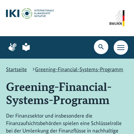
Zum
Zur
Zur
Hauptinhalt
Suche
Hauptnavigation
springen
springen
springen
Zur
Zur
Seite
Seite
Suche
Haupt
für
für
öffnen
Navig
Gebärdensprache
leichte
öffne
Sprache
Startseite
Greening-Financial-Systems-Programm
Greening-Financial-
Systems-Programm
Der Finanzsektor und insbesondere die
Finanzaufsichtsbehörden spielen eine Schlüsselrolle
bei der Umlenkung der Finanzflüsse in nachhaltige