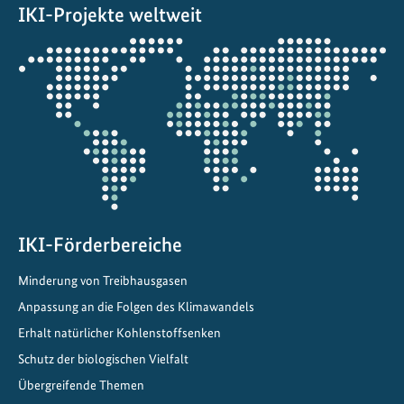
m
IKI-Projekte weltweit
d
Öffnet
i
die
e
Projektkarte
T
r
a
n
s
f
o
IKI-Förderbereiche
r
m
Minderung von Treibhausgasen
a
Anpassung an die Folgen des Klimawandels
t
Erhalt natürlicher Kohlenstoffsenken
i
Schutz der biologischen Vielfalt
o
Übergreifende Themen
n