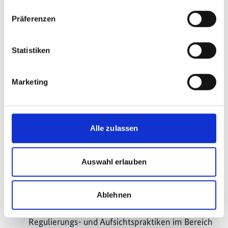
zum Klimarisikomanagement sowie bei der
Präferenzen
Entwicklung grüner Finanzprodukte unterstützt.
Dazu gehört auch ein Gender-smart-Climate-
finance-Toolkit, das insbesondere frauengeführte
Statistiken
kleine und mittlere Unternehmen (KMU) fördern
soll.
Marketing
In Äthiopien wurde das GFS-Programm offiziell
auf dem Ethiopia Finance Forum verkündet. Zu
den hochrangigen Teilnehmenden zählten der
Gouverneur der Nationalbank von Äthiopien sowie
Alle zulassen
die EU- und die deutsche Botschafterin. Im
Rahmen der Veranstaltung wurden zudem
Auswahl erlauben
Vereinbarungen zur technischen Zusammenarbeit
unterzeichnet.
Ablehnen
In Nordmazedonien berät die EIB die
Nationalbank bei der Verbesserung ihrer
Regulierungs- und Aufsichtspraktiken im Bereich