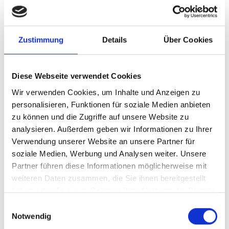
Landwirtschaft im Umfang von 100 Mio. EUR.
Diese Initiative soll Landwirte dabei unterstützen,
den wirtschaftlichen, sozialen und ökologischen
Zustimmung
Details
Über Cookies
Auswirkungen des Klimawandels besser
begegnen zu können.
Diese Webseite verwendet Cookies
In Armenien werden die Kapazitäten der
armenischen Zentralbank in Bezug auf grüne
Wir verwenden Cookies, um Inhalte und Anzeigen zu
personalisieren, Funktionen für soziale Medien anbieten
Finanzierungsinstrumente und das Management
zu können und die Zugriffe auf unsere Website zu
von Klimarisiken gestärkt. Ziel ist es, dieses
analysieren. Außerdem geben wir Informationen zu Ihrer
Wissen an den armenischen Finanzsektor
Verwendung unserer Website an unsere Partner für
weiterzugeben – u. a. durch die Entwicklung einer
soziale Medien, Werbung und Analysen weiter. Unsere
Positivliste förderungswürdiger grüner
Partner führen diese Informationen möglicherweise mit
Investitionen sowie von Instrumenten, die von
weiteren Daten zusammen, die Sie ihnen bereitgestellt
zwischengeschalteten Instituten genutzt werden
haben oder die sie im Rahmen Ihrer Nutzung der Dienste
können.
gesammelt haben.
Einwilligungsauswahl
In Nigeria und Äthiopien werden Finanzinstitute
Notwendig
bei der Umsetzung von Strategien und Praktiken