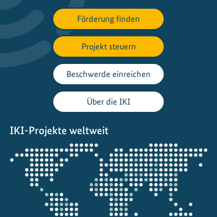
c
h
Förderung finden
t
P
Projekt steuern
a
l
Beschwerde einreichen
a
u
Über die IKI
IKI-Projekte weltweit
Öffnet
die
Projektkarte