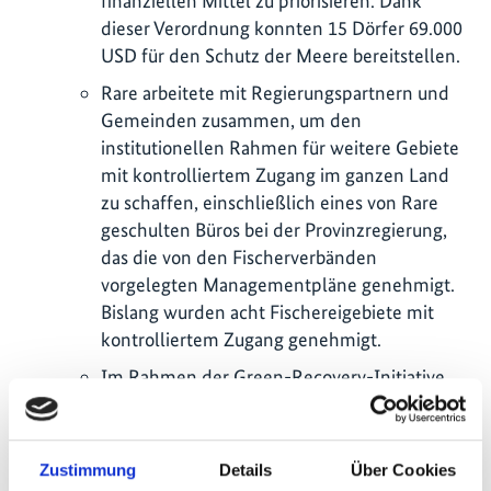
finanziellen Mittel zu priorisieren. Dank
dieser Verordnung konnten 15 Dörfer 69.000
USD für den Schutz der Meere bereitstellen.
Rare arbeitete mit Regierungspartnern und
Gemeinden zusammen, um den
institutionellen Rahmen für weitere Gebiete
mit kontrolliertem Zugang im ganzen Land
zu schaffen, einschließlich eines von Rare
geschulten Büros bei der Provinzregierung,
das die von den Fischerverbänden
vorgelegten Managementpläne genehmigt.
Bislang wurden acht Fischereigebiete mit
kontrolliertem Zugang genehmigt.
Im Rahmen der Green-Recovery-Initiative
erhielten mehrere Kleinstunternehmer
Zugang zu formellen Finanzdienstleistungen,
was ihnen ermöglichte, nachhaltig zu
Zustimmung
Details
Über Cookies
wachsen und ihre wirtschaftliche