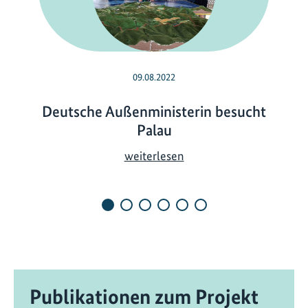
09.08.2022
Deutsche Außenministerin besucht
Palau
D
weiterlesen
e
u
t
s
c
h
e
Publikationen zum Projekt
A