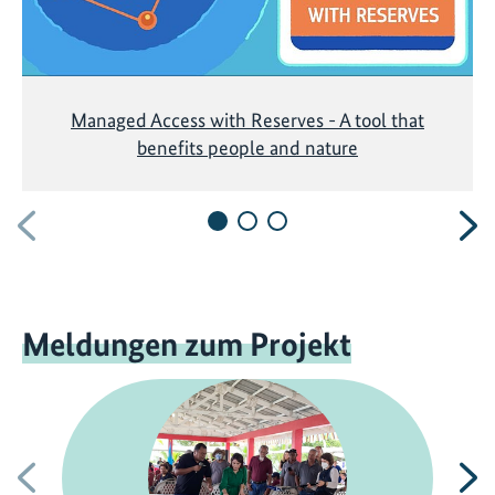
Managed Access with Reserves - A tool that
benefits people and nature
Vorherige
N
Meldungen zum Projekt
Vorherige
N