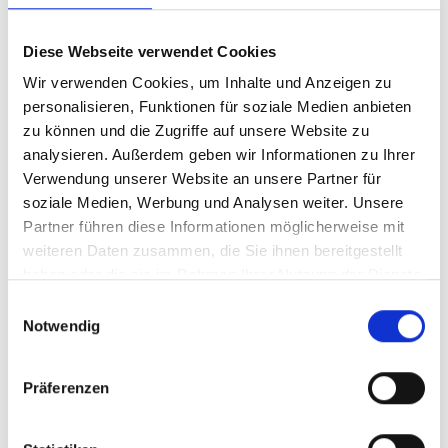
Widerstandsfähigkeit zu erhalten.
Diese Webseite verwendet Cookies
Philippinen:
Wir verwenden Cookies, um Inhalte und Anzeigen zu
Rare und lokale Partner*innen nahmen
personalisieren, Funktionen für soziale Medien anbieten
MA+R-Maßnahmen in die jährlichen
zu können und die Zugriffe auf unsere Website zu
Investitionspläne von 17
analysieren. Außerdem geben wir Informationen zu Ihrer
Kommunalverwaltungen auf. Etwa 3 Mio.
Verwendung unserer Website an unsere Partner für
USD wurden u. a. für die Einführung von
soziale Medien, Werbung und Analysen weiter. Unsere
MA+R, die Unterstützung von
Partner führen diese Informationen möglicherweise mit
Gemeindevollstreckern, die
weiteren Daten zusammen, die Sie ihnen bereitgestellt
haben oder die sie im Rahmen Ihrer Nutzung der Dienste
Wiederanpflanzung von Mangroven und die
gesammelt haben.
ökologische Abfallwirtschaft bereitgestellt.
Einwilligungsauswahl
Notwendig
Rare arbeitete mit nationalen
Regierungspartner*innen zusammen, um
EbA-Maßnahmen in wichtige Pläne und
Präferenzen
Strategien aufzunehmen. Das Amt für
Fischerei und aquatische Ressourcen (BFAR)