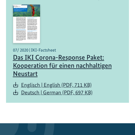
u
ß
e
n
m
i
n
07/ 2020 | IKI-Factsheet
i
Das IKI Corona-Response Paket:
s
Kooperation für einen nachhaltigen
t
Neustart
e
r
Englisch | English (PDF, 711 KB)
i
Deutsch | German (PDF, 697 KB)
n
b
e
s
u