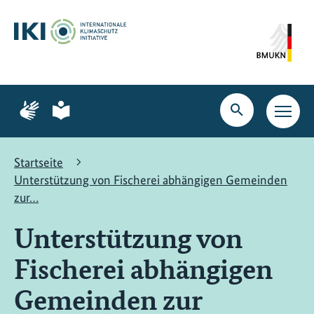
Zum
Zur
Zur
Hauptinhalt
Suche
Hauptnavigation
springen
springen
springen
Zur
Zur
Seite
Seite
Suche
Haupt
für
für
öffnen
Navig
Gebärdensprache
leichte
öffne
Sprache
Startseite
Unterstützung von Fischerei abhängigen Gemeinden
zur…
Unterstützung von
Fischerei abhängigen
Gemeinden zur