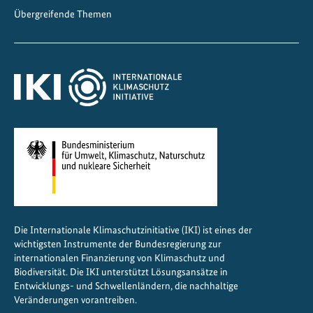
-
Übergreifende Themen
u
n
d
K
l
i
m
a
p
o
l
i
Die Internationale Klimaschutzinitiative (IKI) ist eines der
t
wichtigsten Instrumente der Bundesregierung zur
i
internationalen Finanzierung von Klimaschutz und
k
Biodiversität. Die IKI unterstützt Lösungsansätze in
Entwicklungs- und Schwellenländern, die nachhaltige
s
Veränderungen vorantreiben.
t