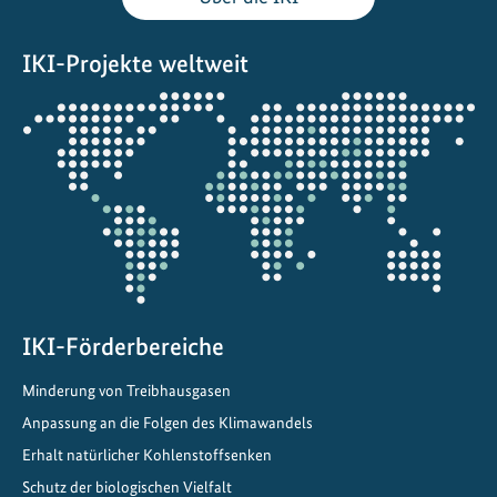
n
d
IKI-Projekte weltweit
e
r
Öffnet
B
die
i
Projektkarte
o
d
i
v
e
r
s
IKI-Förderbereiche
i
Minderung von Treibhausgasen
t
Anpassung an die Folgen des Klimawandels
ä
t
Erhalt natürlicher Kohlenstoffsenken
s
Schutz der biologischen Vielfalt