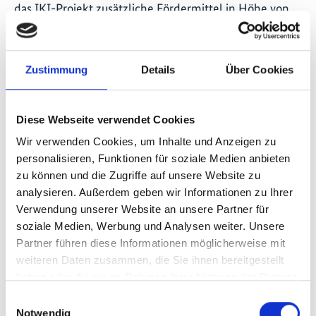
das IKI-Projekt zusätzliche Fördermittel in Höhe von
einer Million Euro. Auch im Van Long Nature Reserve
konnten die Auswirkungen der Pandemie damit
abgefedert werden. Zusätzlich wurden
Zustimmung
Details
Über Cookies
Präventivmaßnahmen entwickelt, um die Risiken und
Auswirkungen künftiger Pandemien zu verringern.
Diese Webseite verwendet Cookies
Durch die Arbeit des Vorhabens wurden zudem
Wir verwenden Cookies, um Inhalte und Anzeigen zu
spezielle Maßnahmen zur Pandemiebekämpfung und
personalisieren, Funktionen für soziale Medien anbieten
-prävention in die Standards der Grünen Liste
zu können und die Zugriffe auf unsere Website zu
integriert. Auch in die Beratung der Schutzgebiete
analysieren. Außerdem geben wir Informationen zu Ihrer
wurde das Thema aufgenommen. Die
Verwendung unserer Website an unsere Partner für
Weltnaturschutzunion arbeitet hierbei eng mit der
soziale Medien, Werbung und Analysen weiter. Unsere
EcoHealth Alliance und internationalen
Partner führen diese Informationen möglicherweise mit
Gesundheitsexpertinnen und -experten zusammen.
weiteren Daten zusammen, die Sie ihnen bereitgestellt
haben oder die sie im Rahmen Ihrer Nutzung der Dienste
Beitrag zum nächsten Rahmenwerk der
gesammelt haben.
Einwilligungsauswahl
Biodiversitätskonvention
Notwendig