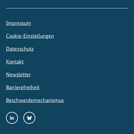
ä
r
k
Impressum
e
n
Cookie-Einstellungen
Datenschutz
Kontakt
Newsletter
Barrierefreiheit
Beschwerdemechanismus
Social
LinkedIn
Bluesky
Media
Links