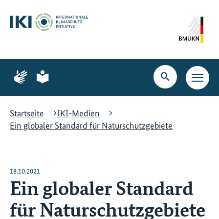
Zum
Zur
Zur
Hauptinhalt
Suche
Hauptnavigation
springen
springen
springen
Zur
Zur
Seite
Seite
Suche
Haupt
für
für
öffnen
Navig
Gebärdensprache
leichte
öffne
Sprache
Startseite
IKI-Medien
Ein globaler Standard für Naturschutzgebiete
18.10.2021
Ein globaler Standard
für Naturschutzgebiete