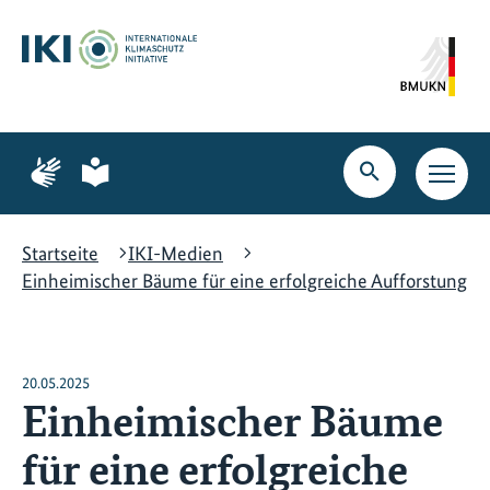
Zum
Zur
Zur
Hauptinhalt
Suche
Hauptnavigation
springen
springen
springen
Zur
Zur
Seite
Seite
Suche
Haupt
für
für
öffnen
Navig
Gebärdensprache
leichte
öffne
Sprache
Startseite
IKI-Medien
Einheimischer Bäume für eine erfolgreiche Aufforstung
20.05.2025
Einheimischer Bäume
für eine erfolgreiche