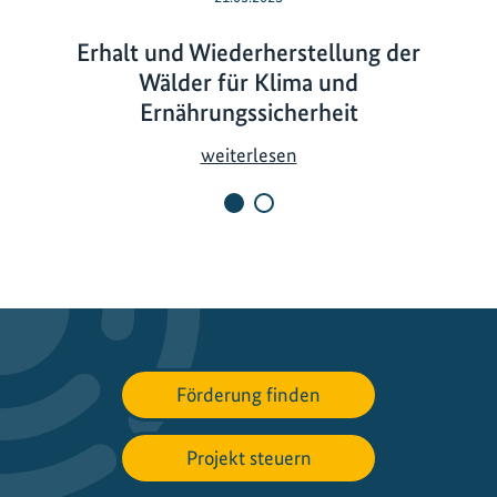
Erhalt und Wiederherstellung der
Wälder für Klima und
Ernährungssicherheit
E
weiterlesen
r
h
a
l
t
u
n
d
Förderung finden
W
i
Projekt steuern
e
d