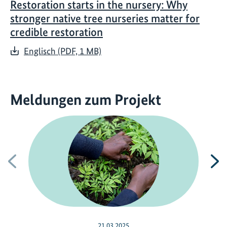
Restoration starts in the nursery: Why
stronger native tree nurseries matter for
credible restoration
Englisch (PDF, 1 MB)
Meldungen zum Projekt
Vorherige
N
21.03.2025