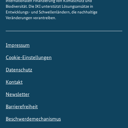
internationalen Finanzierung von Klimaschutz und
ä
Biodiversität. Die IKI unterstützt Lösungsansätze in
Entwicklungs- und Schwellenländern, die nachhaltige
h
Veränderungen vorantreiben.
r
u
n
g
Impressum
s
s
Cookie-Einstellungen
i
Datenschutz
c
h
Kontakt
e
r
Newsletter
h
e
Barrierefreiheit
i
Beschwerdemechanismus
t