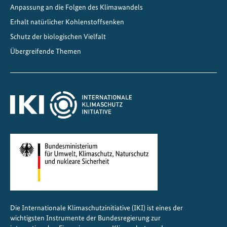
Anpassung an die Folgen des Klimawandels
l
d
Erhalt natürlicher Kohlenstoffsenken
e
Schutz der biologischen Vielfalt
r
Übergreifende Themen
f
ü
r
K
l
i
m
a
u
n
d
E
Die Internationale Klimaschutzinitiative (IKI) ist eines der
r
wichtigsten Instrumente der Bundesregierung zur
n