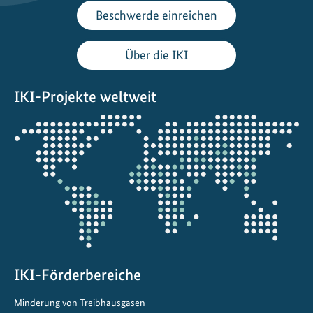
e
Beschwerde einreichen
r
h
Über die IKI
e
r
IKI-Projekte weltweit
s
t
Öffnet
e
die
l
Projektkarte
l
u
n
g
d
e
r
IKI-Förderbereiche
W
Minderung von Treibhausgasen
ä