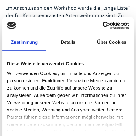
Im Anschluss an den Workshop wurde die „lange Liste“
der für Kenia bevorzugten Arten weiter präzisiert. Zu
diesem Zweck wurden die Rückmeldungen eines
umfassenderen Netzwerks aus lokalen Fachleuten und
Stakeholdern mit einbezogen. Geplant ist ein zweiter
Zustimmung
Details
Über Cookies
Workshop, um die Prioritätenliste für Kenia
fertigzustellen. Das Ziel ist eine Liste, die mindestens
100 einheimische Baumarten umfasst.
Diese Webseite verwendet Cookies
Wir verwenden Cookies, um Inhalte und Anzeigen zu
Der in Kenia entwickelte und validierte Prozess dient
personalisieren, Funktionen für soziale Medien anbieten
als Vorlage für vergleichbare Bemühungen um eine
zu können und die Zugriffe auf unsere Website zu
Bevorzugung einheimischer Arten in anderen Ländern,
analysieren. Außerdem geben wir Informationen zu Ihrer
die an dem RTRP–Seed-Projekt teilnehmen. Die
Verwendung unserer Website an unsere Partner für
daraus resultierenden Ranglisten der Arten für jedes
soziale Medien, Werbung und Analysen weiter. Unsere
Land werden als Orientierung für umfassendere
Partner führen diese Informationen möglicherweise mit
Maßnahmen im Rahmen von RTRP-Seed dienen.
weiteren Daten zusammen, die Sie ihnen bereitgestellt
Diese Maßnahmen sollen die Lücke schließen, die
haben oder die sie im Rahmen Ihrer Nutzung der Dienste