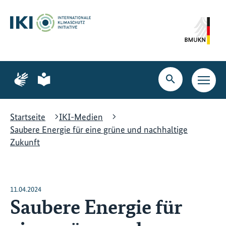
Zum
Zur
Zur
Hauptinhalt
Suche
Hauptnavigation
springen
springen
springen
Zur
Zur
Seite
Seite
Suche
Haupt
für
für
öffnen
Navig
Gebärdensprache
leichte
öffne
Sprache
Startseite
IKI-Medien
Saubere Energie für eine grüne und nachhaltige
Zukunft
11.04.2024
Saubere Energie für