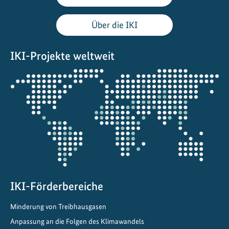
n
d
Über die IKI
…
IKI-Projekte weltweit
Öffnet
die
Projektkarte
IKI-Förderbereiche
Minderung von Treibhausgasen
Anpassung an die Folgen des Klimawandels