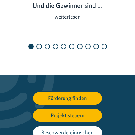
Und die Gewinner sind …
U
weiterlesen
n
d
d
i
e
G
e
w
i
n
Förderung finden
n
e
r
Projekt steuern
s
i
Beschwerde einreichen