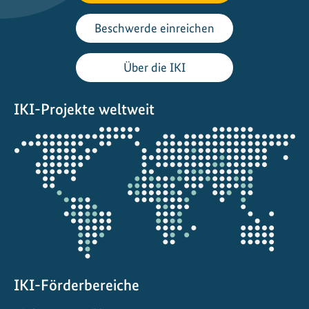
t
!
Beschwerde einreichen
E
n
Über die IKI
g
a
IKI-Projekte weltweit
g
e
Öffnet
m
die
e
Projektkarte
n
t
f
ü
r
d
i
IKI-Förderbereiche
e