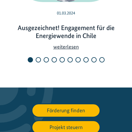
01.03.2024
Ausgezeichnet! Engagement für die
Energiewende in Chile
A
weiterlesen
u
s
g
e
z
e
i
c
Förderung finden
h
n
Projekt steuern
e