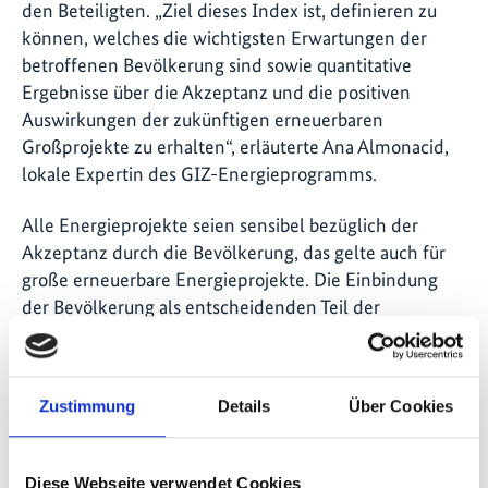
den Beteiligten. „Ziel dieses Index ist, definieren zu
können, welches die wichtigsten Erwartungen der
betroffenen Bevölkerung sind sowie quantitative
Ergebnisse über die Akzeptanz und die positiven
Auswirkungen der zukünftigen erneuerbaren
Großprojekte zu erhalten“, erläuterte Ana Almonacid,
lokale Expertin des GIZ-Energieprogramms.
Alle Energieprojekte seien sensibel bezüglich der
Akzeptanz durch die Bevölkerung, das gelte auch für
große erneuerbare Energieprojekte. Die Einbindung
der Bevölkerung als entscheidenden Teil der
Projektentwicklung zu betrachten, sei daher umso
wichtiger. „Wenn Zweifel frühzeitig ernst genommen
werden, gemeinsam versucht wird diese zu lösen,
Zustimmung
Details
Über Cookies
Informationen zeitnah weitergegeben werden und
aufgezeigt werden kann wie gut diese neuen
Technologien an anderen Orten funktionieren, dann
Diese Webseite verwendet Cookies