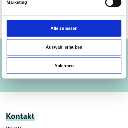
Marketing
initiative.com/NEWS148
Alle zulassen
Projekt
Auswahl erlauben
Förderung der Solarenergie in Chile
Ablehnen
Kontakt