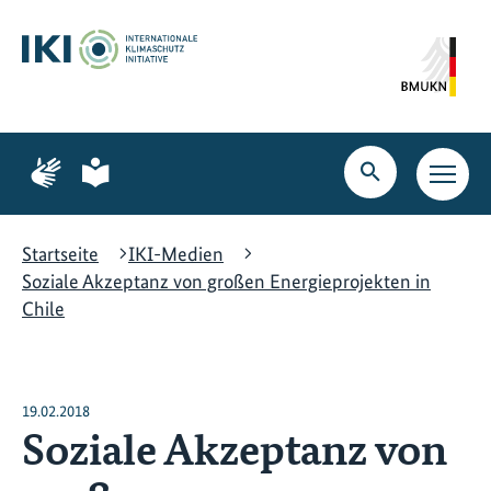
Zum
Zur
Zur
Hauptinhalt
Suche
Hauptnavigation
springen
springen
springen
Zur
Zur
Seite
Seite
Suche
Haupt
für
für
öffnen
Navig
Gebärdensprache
leichte
öffne
Sprache
Startseite
IKI-Medien
Soziale Akzeptanz von großen Energieprojekten in
Chile
19.02.2018
Soziale Akzeptanz von