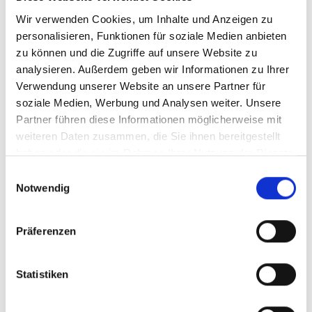
kann eine Vertrauensbasis zwischen den Firmen und
Wir verwenden Cookies, um Inhalte und Anzeigen zu
den Kommunen geschaffen werden“, hebt Claudio
personalisieren, Funktionen für soziale Medien anbieten
Bustamante, stellvertretender Direktor der
zu können und die Zugriffe auf unsere Website zu
chilenischen Agentur für Nachhaltigkeit und
analysieren. Außerdem geben wir Informationen zu Ihrer
Klimawandel hervor.
Verwendung unserer Website an unsere Partner für
soziale Medien, Werbung und Analysen weiter. Unsere
Der Bewertungsindex, der im Zusammenhang mit der
Partner führen diese Informationen möglicherweise mit
Umsetzung großer erneuerbarer Energieprojekte in
weiteren Daten zusammen, die Sie ihnen bereitgestellt
Chile entwickelt wurde, ist auf andere Länder
haben oder die sie im Rahmen Ihrer Nutzung der Dienste
übertragbar und stößt bereits in Mexiko, Peru und
gesammelt haben.
Einwilligungsauswahl
Bolivien auf Interesse.
Notwendig
Die Präsentationen des Seminars sind öffentlich
zugänglich auf
www.4echile.cl
Präferenzen
Statistiken
Seite teilen
https://www.international-climate-