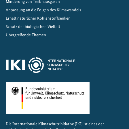
Minderung von Treibhausgasen
E
Anpassung an die Folgen des Klimawandels
n
e
Erhalt natürlicher Kohlenstoffsenken
r
Schutz der biologischen Vielfalt
g
Übergreifende Themen
i
e
w
e
n
d
e
i
n
C
h
i
Die Internationale Klimaschutzinitiative (IKI) ist eines der
l