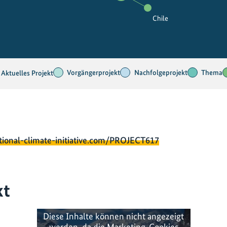
Chile
Vorgängerprojekt
Nachfolgeprojekt
Thema
Aktuelles Projekt
tional-climate-initiative.com/PROJECT617
kt
Diese Inhalte können nicht angezeigt
werden, da die Marketing-Cookies