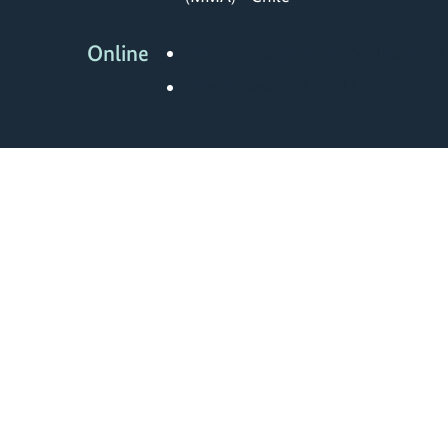
Online
http://www.giz.de/de/weltweit/34
http://www.4echile.cl/