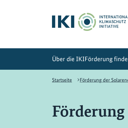
Zum
Zur
Zur
Hauptinhalt
Suche
Hauptnavigation
springen
springen
springen
Über die IKI
Förderung find
Startseite
Förderung der Solarene
Förderung 