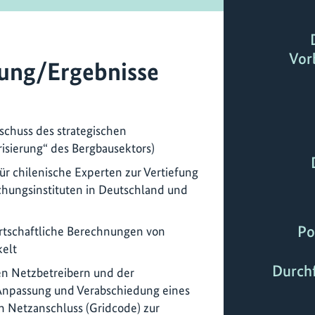
Vor
ung/Ergebnisse
schuss des strategischen
risierung“ des Bergbausektors)
ür chilenische Experten zur Vertiefung
chungsinstituten in Deutschland und
Po
irtschaftliche Berechnungen von
kelt
Durch
n Netzbetreibern und der
 Anpassung und Verabschiedung eines
Netzanschluss (Gridcode) zur