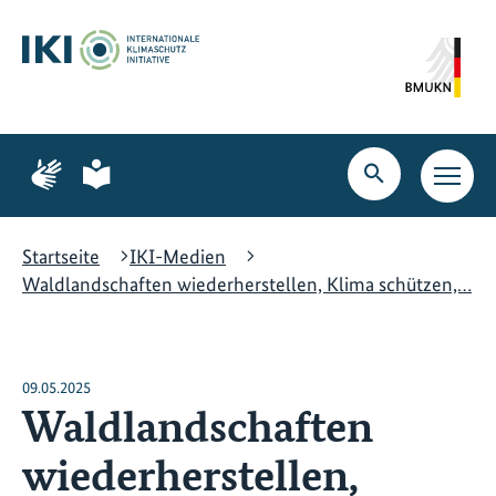
Zum
Zur
Zur
Hauptinhalt
Suche
Hauptnavigation
springen
springen
springen
Zur
Zur
Seite
Seite
Suche
Haupt
für
für
öffnen
Navig
Gebärdensprache
leichte
öffne
Sprache
Startseite
IKI-Medien
Waldlandschaften wiederherstellen, Klima schützen,…
09.05.2025
Waldlandschaften
wiederherstellen,