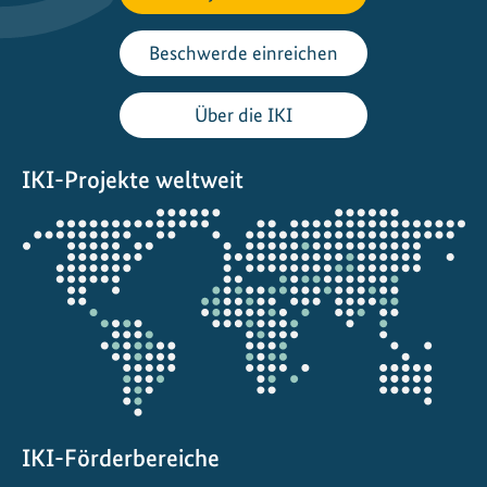
t
i
Beschwerde einreichen
o
n
Über die IKI
e
n
IKI-Projekte weltweit
f
ü
Öffnet
r
die
W
Projektkarte
a
l
d
l
a
n
d
IKI-Förderbereiche
s