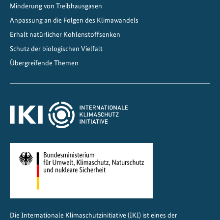
Minderung von Treibhausgasen
c
h
Anpassung an die Folgen des Klimawandels
a
Erhalt natürlicher Kohlenstoffsenken
f
Schutz der biologischen Vielfalt
t
Übergreifende Themen
e
n
Die Internationale Klimaschutzinitiative (IKI) ist eines der