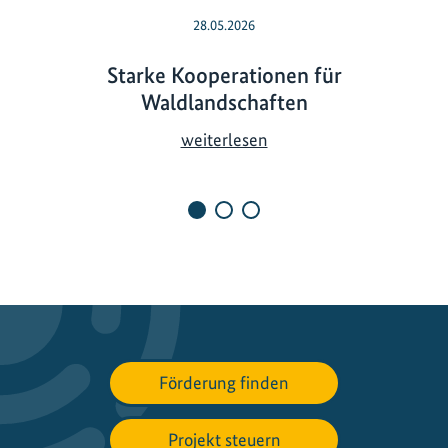
28.05.2026
Starke Kooperationen für
Waldlandschaften
S
weiterlesen
t
a
r
k
e
K
o
o
p
Förderung finden
e
r
a
Projekt steuern