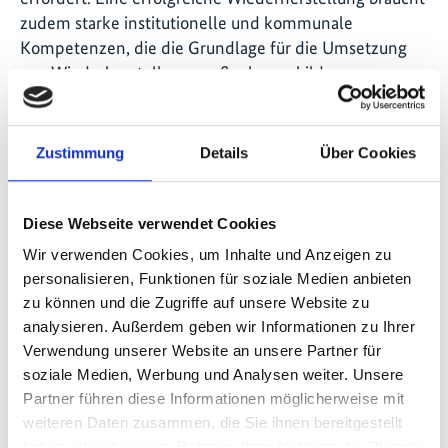
zudem starke institutionelle und kommunale
Kompetenzen, die die Grundlage für die Umsetzung
von Wiederherstellungsmaßnahmen bilden.
Das Projekt konzentriert sich daher auf die
Entwicklung der Kenntnisse und Fähigkeiten der
Zustimmung
Details
Über Cookies
staatlichen Forstbehörden, anderer beteiligter
Behörden (Landwirtschaft, Gartenbau, Ökotourismus
usw.), des Privatsektors, zivilgesellschaftlicher
Diese Webseite verwendet Cookies
Organisationen und lokaler Gemeinschaften. Die
Wir verwenden Cookies, um Inhalte und Anzeigen zu
Schulungsprogramme für Forstbeamte konzentrieren
personalisieren, Funktionen für soziale Medien anbieten
sich auf moderne Wiederherstellungsansätze und
zu können und die Zugriffe auf unsere Website zu
Überwachungsrahmen, während die lokalen
analysieren. Außerdem geben wir Informationen zu Ihrer
Gemeinschaften Instrumente kennenlernen und
Verwendung unserer Website an unsere Partner für
Unterstützung für die nachhaltige Bewirtschaftung von
soziale Medien, Werbung und Analysen weiter. Unsere
Landschaften erhalten.
Partner führen diese Informationen möglicherweise mit
weiteren Daten zusammen, die Sie ihnen bereitgestellt
Diese Ausrichtung auf den Aufbau von Kompetenzen
haben oder die sie im Rahmen Ihrer Nutzung der Dienste