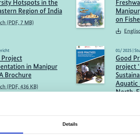
rsity Hotspots in the
Freshwat
stern Region of India
Manipur,
on Fishe
sch (PDF, 7 MB)
Englis
ericht
01/ 2025 | St
Project
Good Pr
ntation in Manipur
project 
: A Brochure
Sustain
Aquatic 
sch (PDF, 436 KB)
North-E
Region o
Englis
Details
mehr Publikationen