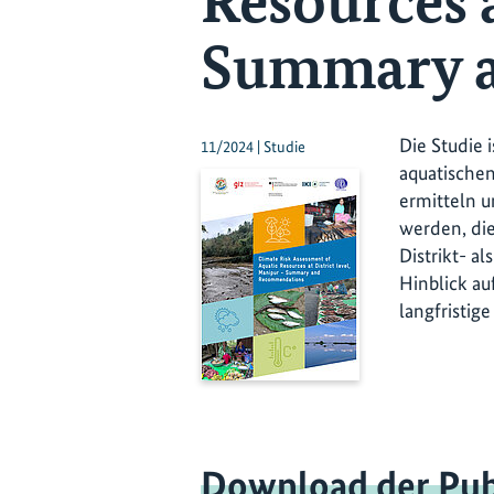
Resources a
Summary 
Die Studie 
11/2024 | Studie
aquatischen
ermitteln 
werden, die
Distrikt- a
Hinblick au
langfristig
Download der Pub