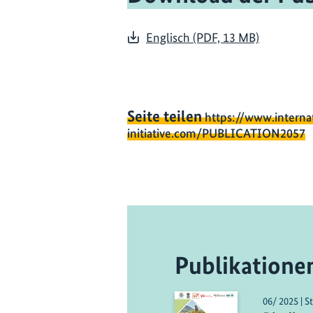
Englisch (PDF, 13 MB)
Seite teilen
https://www.interna
initiative.com/PUBLICATION2057
Publikatione
06/ 2025 | S