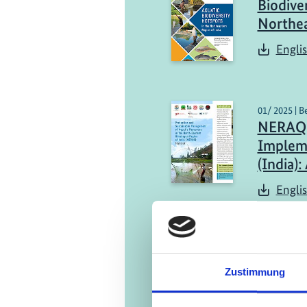
Biodive
Northea
Engli
01/ 2025 | B
NERAQ 
Impleme
(India)
Engli
Zustimmung