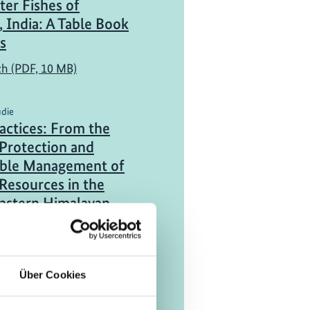
er Fishes of
 India: A Table Book
s
ch (PDF, 10 MB)
udie
actices: From the
‘Protection and
able Management of
Resources in the
astern Himalayan
f India’
ch (PDF, 17 MB)
Über Cookies