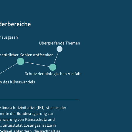
g
e
b
i
derbereiche
e
t
bhausgasen
Übergreifende Themen
e
u
 natürlicher Kohlenstoffsenken
n
d
Schutz der biologischen Vielfalt
M
o
en des Klimawandels
o
r
e
limaschutzinitiative (IKI) ist eines der
w
mente der Bundesregierung zur
e
nanzierung von Klimaschutz und
IKI unterstützt Lösungsansätze in
l
Schwellenländern, die nachhaltige