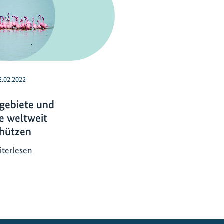
2.02.2022
gebiete und
 weltweit
hützen
F
iterlesen
e
u
c
h
t