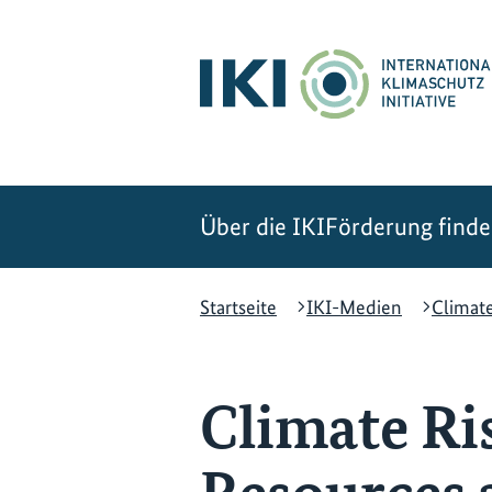
Zum
Zur
Zur
Hauptinhalt
Suche
Hauptnavigation
springen
springen
springen
Über die IKI
Förderung find
Startseite
IKI-Medien
Climate
Climate Ri