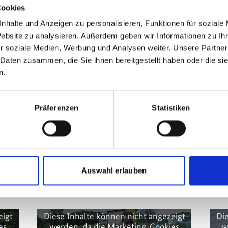
Cookies
nhalte und Anzeigen zu personalisieren, Funktionen für soziale
Website zu analysieren. Außerdem geben wir Informationen zu I
r soziale Medien, Werbung und Analysen weiter. Unsere Partner
 Daten zusammen, die Sie ihnen bereitgestellt haben oder die s
n.
Präferenzen
Statistiken
nt von
lichen Himalaya
Auswahl erlauben
kt
eigt
Diese Inhalte können nicht angezeigt
Die
es
werden, da die Marketing-Cookies
w