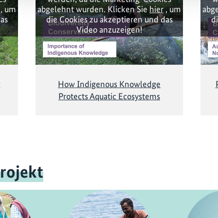
, um
abgelehnt wurden. Klicken Sie
hier
, um
abge
das
die Cookies zu akzeptieren und das
d
Video anzuzeigen!
c
How Indigenous Knowledge
Protects Aquatic Ecosystems
rojekt