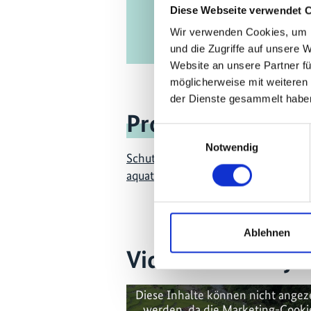
Diese Webseite verwendet 
Wir verwenden Cookies, um I
und die Zugriffe auf unsere 
Website an unsere Partner fü
möglicherweise mit weiteren
der Dienste gesammelt habe
Projekt
Einwilligungsauswahl
Notwendig
Schutz und nachhaltiges Manageme
aquatischen Ressourcen im nordöst
Ablehnen
Videos zum Proje
Diese Inhalte können nicht angez
werden, da die Marketing-Cooki