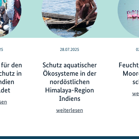
25
28.07.2025
0
 für den
Schutz aquatischer
Feucht
hutz in
Ökosysteme in der
Moore
ndien
nordöstlichen
sc
ldet
Himalaya-Region
we
Indiens
J
sen
u
S
weiterlesen
g
c
e
h
n
u