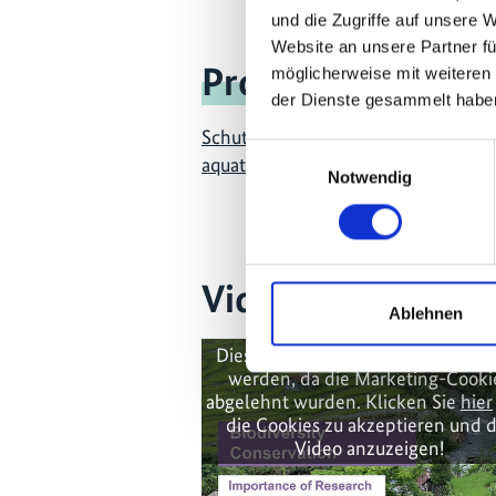
und die Zugriffe auf unsere 
Website an unsere Partner fü
Projekt
möglicherweise mit weiteren
der Dienste gesammelt habe
Schutz und nachhaltiges Manageme
Einwilligungsauswahl
aquatischen Ressourcen im nordöst
Notwendig
Videos zum Proje
Ablehnen
Diese Inhalte können nicht angez
werden, da die Marketing-Cooki
abgelehnt wurden. Klicken Sie
hier
die Cookies zu akzeptieren und 
Video anzuzeigen!