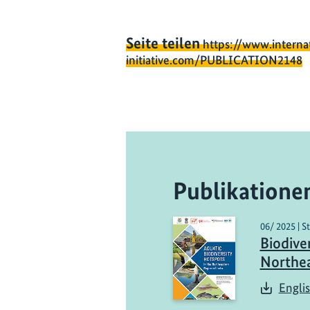
Seite teilen
https://www.interna
initiative.com/PUBLICATION2148
Publikatione
06/ 2025 | S
Biodive
Northea
Engli