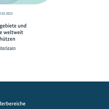
2.02.2022
gebiete und
 weltweit
hützen
F
iterlesen
e
u
c
h
t
g
e
b
i
derbereiche
e