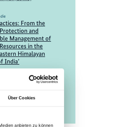
udie
actices: From the
‘Protection and
able Management of
Resources in the
astern Himalayan
f India’
ch (PDF, 17 MB)
Über Cookies
 Medien anbieten zu können