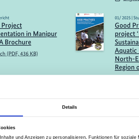
ericht
01/ 2025 | St
Project
Good Pr
ntation in Manipur
project 
: A Brochure
Sustain
Aquatic 
sch (PDF, 436 KB)
North-E
Region o
Englis
mehr Publikationen
Details
Cookies
nhalte und Anzeigen zu personalisieren, Funktionen für soziale