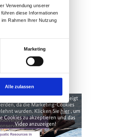
hrer Verwendung unserer
 führen diese Informationen
ie im Rahmen Ihrer Nutzung
Marketing
Alle zulassen
se Inhalte können nicht angezeigt
erden, da die Marketing-Cookies
lehnt wurden. Klicken Sie
hier
, um
ie Cookies zu akzeptieren und das
Video anzuzeigen!