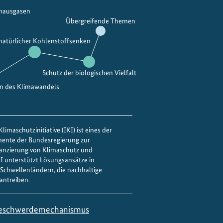
t
bhausgasen
Übergreifende Themen
e
u
 natürlicher Kohlenstoffsenken
n
d
Schutz der biologischen Vielfalt
M
o
en des Klimawandels
o
r
e
limaschutzinitiative (IKI) ist eines der
w
mente der Bundesregierung zur
e
nanzierung von Klimaschutz und
IKI unterstützt Lösungsansätze in
l
Schwellenländern, die nachhaltige
t
antreiben.
w
e
eschwerdemechanismus
i
t