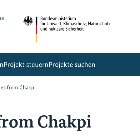
en
Projekt steuern
Projekte suchen
les from Chakpi
 from Chakpi