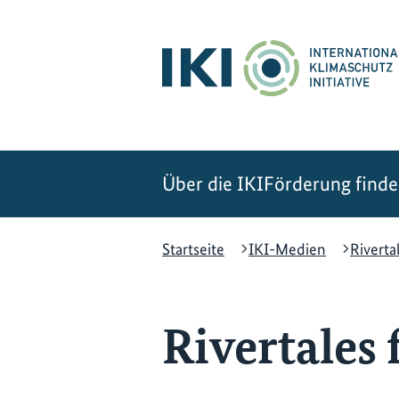
Zum
Zur
Zur
Hauptinhalt
Suche
Hauptnavigation
springen
springen
springen
Über die IKI
Förderung find
Startseite
IKI-Medien
Riverta
Rivertales