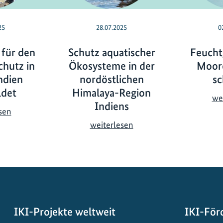
25
28.07.2025
0
 für den
Schutz aquatischer
Feucht
hutz in
Ökosysteme in der
Moore
ndien
nordöstlichen
sc
ldet
Himalaya-Region
we
Indiens
J
sen
u
S
weiterlesen
g
c
e
h
n
u
d
t
l
z
i
a
IKI-Projekte weltweit
IKI-För
c
q
h