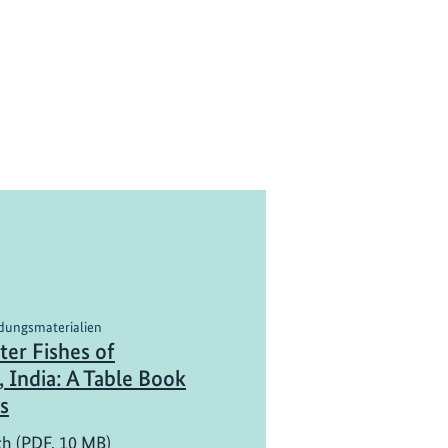
ldungsmaterialien
er Fishes of
 India: A Table Book
s
ch (PDF, 10 MB)