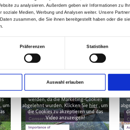
Website zu analysieren. Außerdem geben wir Informationen zu I
r soziale Medien, Werbung und Analysen weiter. Unsere Partner
 Daten zusammen, die Sie ihnen bereitgestellt haben oder die s
n.
nt von
lichen Himalaya
Präferenzen
Statistiken
kt
Auswahl erlauben
eigt
Diese Inhalte können nicht angezeigt
Die
es
werden, da die Marketing-Cookies
w
, um
abgelehnt wurden. Klicken Sie
hier
, um
abge
das
die Cookies zu akzeptieren und das
d
Video anzuzeigen!