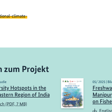
tional-climate-
n zum Projekt
tudie
05/ 2025 | Bi
rsity Hotspots in the
Freshwat
stern Region of India
Manipur,
on Fishe
sch (PDF, 7 MB)
Englis