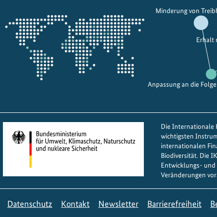
u
Öffnet
Minderung von Trei
e
a
die
f
t
Projektkarte
ü
i
Erhalt
r
s
d
c
e
h
n
Anpassung an die Folg
e
S
r
ü
Ö
ß
k
Die Internationale K
w
o
wichtigsten Instru
a
s
internationalen Fi
Biodiversität. Die 
s
y
Entwicklungs- und 
s
s
Veränderungen vor
e
t
r
e
Datenschutz
Kontakt
Newsletter
Barrierefreiheit
B
s
m