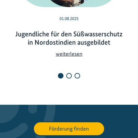
01.08.2025
Jugendliche für den Süßwasserschutz
in Nordostindien ausgebildet
J
weiterlesen
u
g
e
n
d
l
i
c
h
Förderung finden
e