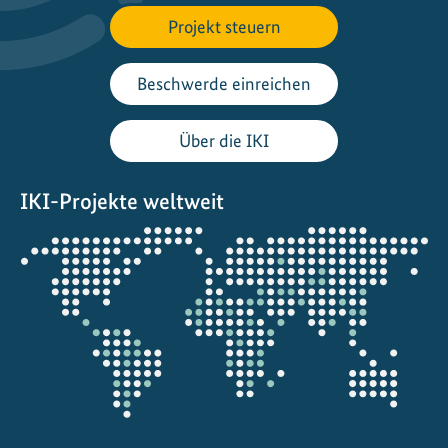
f
ü
Projekt steuern
r
d
Beschwerde einreichen
e
n
Über die IKI
S
ü
IKI-Projekte weltweit
ß
w
Öffnet
a
die
s
Projektkarte
s
e
r
s
c
h