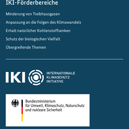
u
IKI-Förderbereiche
t
Minderung von Treibhausgasen
z
i
Anpassung an die Folgen des Klimawandels
n
Erhalt natürlicher Kohlenstoffsenken
N
Schutz der biologischen Vielfalt
o
Übergreifende Themen
r
d
o
s
t
i
n
d
i
e
n