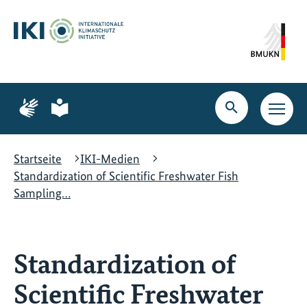
Zum
Zur
Zur
Hauptinhalt
Suche
Hauptnavigation
springen
springen
springen
Zur
Zur
Seite
Seite
Suche
Haupt
für
für
öffnen
Navig
Gebärdensprache
leichte
öffne
Sprache
Startseite
IKI-Medien
Standardization of Scientific Freshwater Fish
Sampling…
Standardization of
Scientific Freshwater