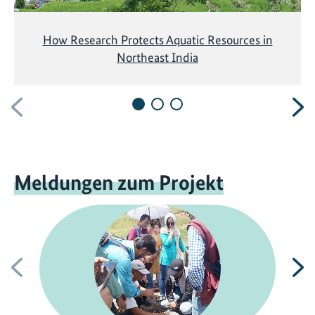
How Research Protects Aquatic Resources in
Northeast India
Vorherige
N
Meldungen zum Projekt
Vorherige
N