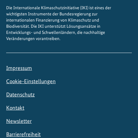
a
Die Internationale Klimaschutzinitiative (IKI) ist eines der
u
wichtigsten Instrumente der Bundesregierung zur
s
internationalen Finanzierung von Klimaschutz und
g
Biodiversität. Die IKI unterstützt Lösungsansätze in
e
Entwicklungs- und Schwellenländern, die nachhaltige
Veränderungen vorantreiben.
b
i
l
d
Impressum
e
t
Cookie-Einstellungen
Datenschutz
Kontakt
Newsletter
Barrierefreiheit