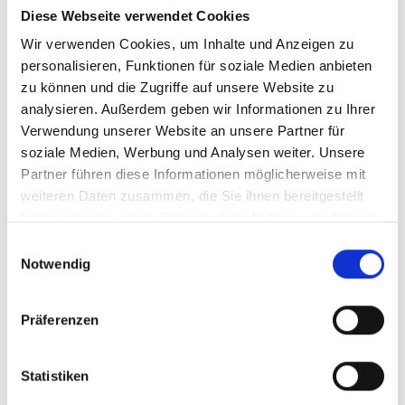
Diese Webseite verwendet Cookies
Wir verwenden Cookies, um Inhalte und Anzeigen zu
personalisieren, Funktionen für soziale Medien anbieten
01/ 2025 | Studie
Good Practices: From the project
zu können und die Zugriffe auf unsere Website zu
‘Protection and Sustainable
analysieren. Außerdem geben wir Informationen zu Ihrer
Verwendung unserer Website an unsere Partner für
Management of Aquatic Resources in
soziale Medien, Werbung und Analysen weiter. Unsere
the North-Eastern Himalayan Region
Partner führen diese Informationen möglicherweise mit
of India’
weiteren Daten zusammen, die Sie ihnen bereitgestellt
haben oder die sie im Rahmen Ihrer Nutzung der Dienste
Englisch (PDF, 17 MB)
gesammelt haben.
Einwilligungsauswahl
Notwendig
mehr Publikationen
Präferenzen
Statistiken