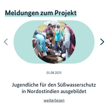
Meldungen zum Projekt
Vorherige
N
01.08.2025
Jugendliche für den Süßwasserschutz
in Nordostindien ausgebildet
J
weiterlesen
u