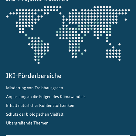
w
Öffnet
a
die
s
Projektkarte
s
e
r
s
c
h
u
IKI-Förderbereiche
t
Minderung von Treibhausgasen
z
i
Anpassung an die Folgen des Klimawandels
n
Erhalt natürlicher Kohlenstoffsenken
N
Schutz der biologischen Vielfalt
o
Übergreifende Themen
r
d