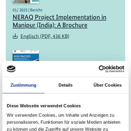
01/ 2025 | Bericht
NERAQ Project Implementation in
Manipur (India): A Brochure
Englisch (PDF, 436 KB)
Zustimmung
Details
Über Cookies
01/ 2025 | Studie
Good Practices: From the project
‘Protection and Sustainable
Diese Webseite verwendet Cookies
Management of Aquatic Resources in
Wir verwenden Cookies, um Inhalte und Anzeigen zu
the North-Eastern Himalayan Region
personalisieren, Funktionen für soziale Medien anbieten
zu können und die Zugriffe auf unsere Website zu
of India’