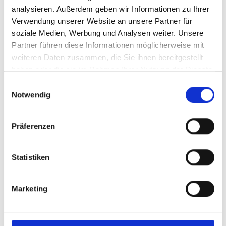
analysieren. Außerdem geben wir Informationen zu Ihrer
Englisch (PDF, 17 MB)
Verwendung unserer Website an unsere Partner für
soziale Medien, Werbung und Analysen weiter. Unsere
Partner führen diese Informationen möglicherweise mit
weiteren Daten zusammen, die Sie ihnen bereitgestellt
mehr Publikationen
haben oder die sie im Rahmen Ihrer Nutzung der Dienste
gesammelt haben.
Einwilligungsauswahl
Notwendig
Projekt
Präferenzen
Schutz und nachhaltiges Management von aquatischen
Statistiken
Ressourcen im nordöstlichen Himalaya
Marketing
Videos zum Projekt