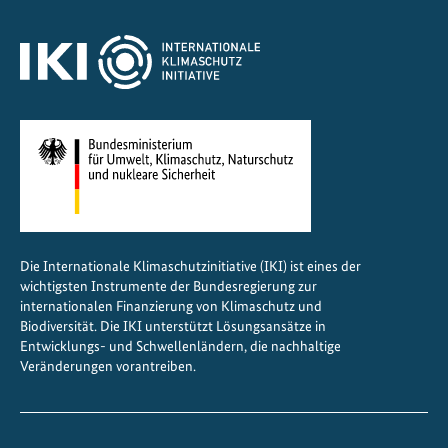
o
s
t
i
n
d
i
e
n
a
Die Internationale Klimaschutzinitiative (IKI) ist eines der
u
wichtigsten Instrumente der Bundesregierung zur
s
internationalen Finanzierung von Klimaschutz und
g
Biodiversität. Die IKI unterstützt Lösungsansätze in
e
Entwicklungs- und Schwellenländern, die nachhaltige
Veränderungen vorantreiben.
b
i
l
d