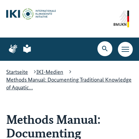
Zum
Zur
Zur
Hauptinhalt
Suche
Hauptnavigation
springen
springen
springen
Zur
Zur
Seite
Seite
Suche
Haupt
für
für
öffnen
Navig
Gebärdensprache
leichte
öffne
Sprache
Startseite
IKI-Medien
Methods Manual: Documenting Traditional Knowledge
of Aquatic…
Methods Manual:
Documenting