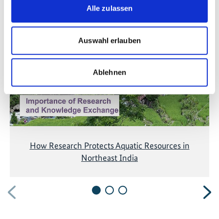
Alle zulassen
Diese Inhalte können nicht angezeigt werden, da die
Marketing-Cookies abgelehnt wurden. Klicken Sie
Auswahl erlauben
hier
, um die Cookies zu akzeptieren und das Video
anzuzeigen!
Ablehnen
How Research Protects Aquatic Resources in
Northeast India
Vorherige
N