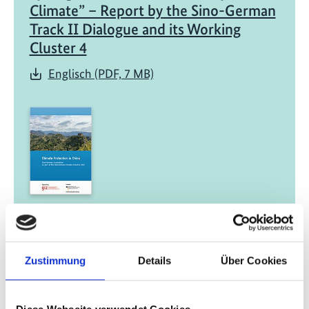
Climate” – Report by the Sino-German
Track II Dialogue and its Working
Cluster 4
Englisch (PDF, 7 MB)
04/ 2016 | Länderprofil
Klimaschutz in China
Englisch | English (PDF, 477 KB)
Zustimmung
Details
Über Cookies
Chinesisch | Chinese (PDF, 745 KB)