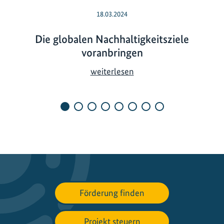
18.03.2024
Die globalen Nachhaltigkeitsziele
voranbringen
D
weiterlesen
i
e
g
l
o
b
a
l
e
Förderung finden
n
N
a
Projekt steuern