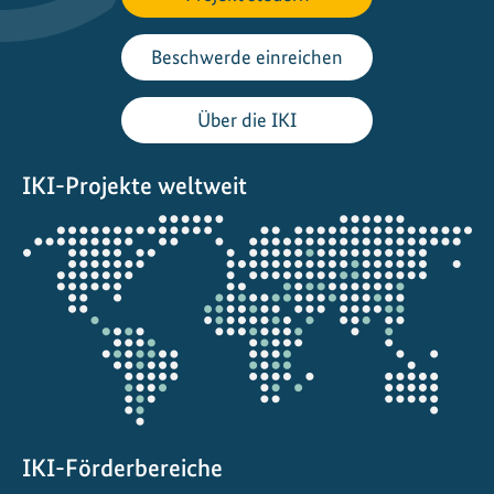
c
h
Beschwerde einreichen
h
a
Über die IKI
l
t
IKI-Projekte weltweit
i
g
Öffnet
k
die
e
Projektkarte
i
t
s
z
i
e
l
IKI-Förderbereiche
e