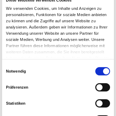
Diese Webseite verwendet Cookies
Wir verwenden Cookies, um Inhalte und Anzeigen zu
Projekt
personalisieren, Funktionen für soziale Medien anbieten
zu können und die Zugriffe auf unsere Website zu
analysieren. Außerdem geben wir Informationen zu Ihrer
Strategische Umweltdialoge
Verwendung unserer Website an unsere Partner für
soziale Medien, Werbung und Analysen weiter. Unsere
Partner führen diese Informationen möglicherweise mit
weiteren Daten zusammen, die Sie ihnen bereitgestellt
Videos zum Projekt
haben oder die sie im Rahmen Ihrer Nutzung der Dienste
gesammelt haben.
Einwilligungsauswahl
Diese Inhalte können nicht angezeigt werden, da die
Notwendig
Marketing-Cookies abgelehnt wurden. Klicken Sie
hier
, um die Cookies zu akzeptieren und das Video
anzuzeigen!
Präferenzen
Statistiken