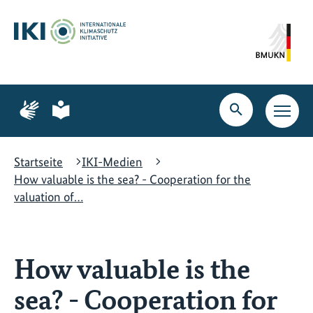
Zum
Zur
Zur
Hauptinhalt
Suche
Hauptnavigation
springen
springen
springen
Zur
Zur
Seite
Seite
Suche
Haupt
für
für
öffnen
Navig
Gebärdensprache
leichte
öffne
Sprache
Startseite
IKI-Medien
How valuable is the sea? - Cooperation for the
valuation of…
How valuable is the
sea? - Cooperation for