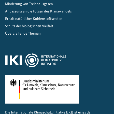
Minderung von Treibhausgasen
v
o
Anpassung an die Folgen des Klimawandels
r
Erhalt natürlicher Kohlenstoffsenken
a
Schutz der biologischen Vielfalt
n
Übergreifende Themen
b
r
i
n
g
e
n
Die Internationale Klimaschutzinitiative (IKI) ist eines der