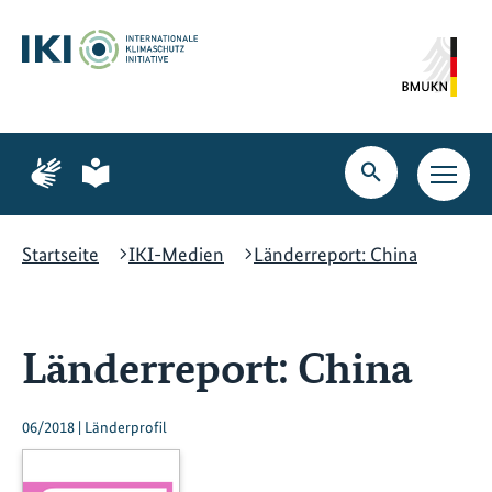
Zum
Zur
Zur
Hauptinhalt
Suche
Hauptnavigation
springen
springen
springen
Zur
Zur
Seite
Seite
Suche
Haupt
für
für
öffnen
Navig
Gebärdensprache
leichte
öffne
Sprache
Startseite
IKI-Medien
Länderreport: China
Länderreport: China
06/2018 | Länderprofil