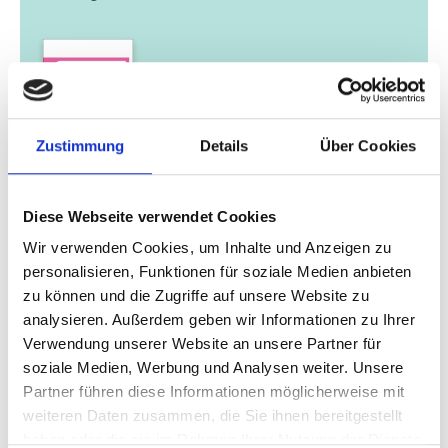
Zustimmung
Details
Über Cookies
01/ 2019 | Länderprofil
Länderreport: Costa Rica und Panama
Diese Webseite verwendet Cookies
Wir verwenden Cookies, um Inhalte und Anzeigen zu
Englisch (externer Link)
personalisieren, Funktionen für soziale Medien anbieten
zu können und die Zugriffe auf unsere Website zu
analysieren. Außerdem geben wir Informationen zu Ihrer
mehr Publikationen
Verwendung unserer Website an unsere Partner für
soziale Medien, Werbung und Analysen weiter. Unsere
Partner führen diese Informationen möglicherweise mit
weiteren Daten zusammen, die Sie ihnen bereitgestellt
haben oder die sie im Rahmen Ihrer Nutzung der Dienste