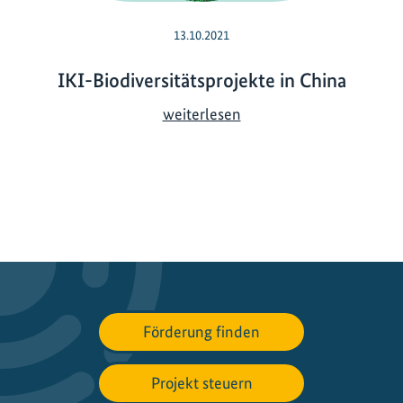
13.10.2021
IKI-Biodiversitätsprojekte in China
I
weiterlesen
K
I
-
B
i
o
d
i
v
Förderung finden
e
r
s
Projekt steuern