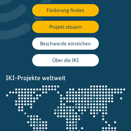
v
Förderung finden
e
r
s
Projekt steuern
i
t
Beschwerde einreichen
ä
t
Über die IKI
s
p
IKI-Projekte weltweit
r
o
Öffnet
j
die
e
Projektkarte
k
t
e
i