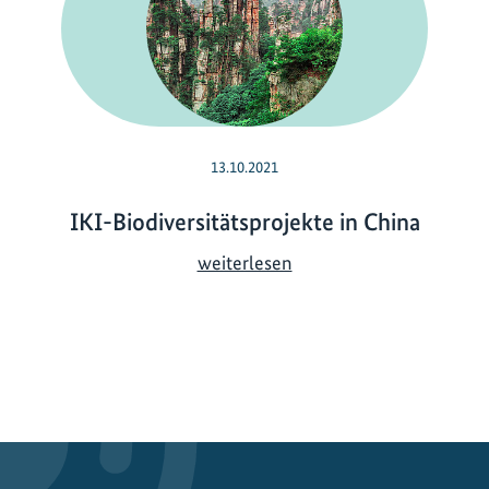
13.10.2021
IKI-Biodiversitätsprojekte in China
I
weiterlesen
K
I
-
B
i
o
d
i