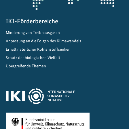
n
C
h
IKI-Förderbereiche
i
Minderung von Treibhausgasen
n
Anpassung an die Folgen des Klimawandels
a
Erhalt natürlicher Kohlenstoffsenken
Schutz der biologischen Vielfalt
Übergreifende Themen