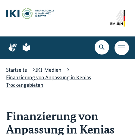
Zum
Zur
Zur
Hauptinhalt
Suche
Hauptnavigation
springen
springen
springen
Zur
Zur
Seite
Seite
Suche
Haupt
für
für
öffnen
Navig
Gebärdensprache
leichte
öffne
Sprache
Startseite
IKI-Medien
Finanzierung von Anpassung in Kenias
Trockengebieten
Finanzierung von
Anpassung in Kenias