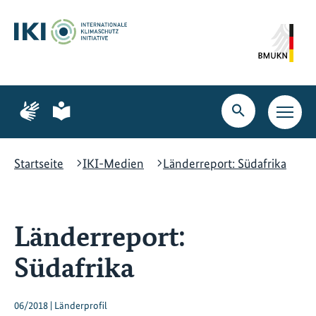
Zum
Zur
Zur
Hauptinhalt
Suche
Hauptnavigation
springen
springen
springen
Zur
Zur
Seite
Seite
Suche
Haupt
für
für
öffnen
Navig
Gebärdensprache
leichte
öffne
Sprache
Startseite
IKI-Medien
Länderreport: Südafrika
Länderreport:
Südafrika
06/2018 | Länderprofil