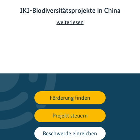
IKI-Biodiversitätsprojekte in China
I
weiterlesen
K
I
-
B
i
o
d
i
v
Förderung finden
e
r
s
Projekt steuern
i
t
Beschwerde einreichen
ä