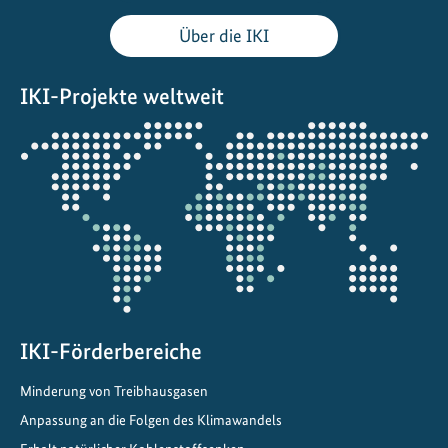
t
Über die IKI
s
p
IKI-Projekte weltweit
r
o
Öffnet
j
die
e
Projektkarte
k
t
e
i
n
C
h
IKI-Förderbereiche
i
Minderung von Treibhausgasen
n
Anpassung an die Folgen des Klimawandels
a