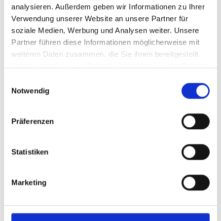
Englisch (PDF, 14 MB)
analysieren. Außerdem geben wir Informationen zu Ihrer
Verwendung unserer Website an unsere Partner für
soziale Medien, Werbung und Analysen weiter. Unsere
Partner führen diese Informationen möglicherweise mit
mehr Publikationen
weiteren Daten zusammen, die Sie ihnen bereitgestellt
haben oder die sie im Rahmen Ihrer Nutzung der Dienste
gesammelt haben.
Einwilligungsauswahl
Notwendig
Projekt
Präferenzen
Saubere, bezahlbare und sichere Energie für
Südostasien (CASE)
Statistiken
Marketing
Videos zum Projekt