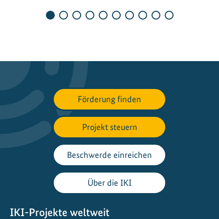
d
i
e
G
e
w
i
n
Förderung finden
n
e
r
Projekt steuern
s
i
Beschwerde einreichen
n
d
Über die IKI
…
IKI-Projekte weltweit