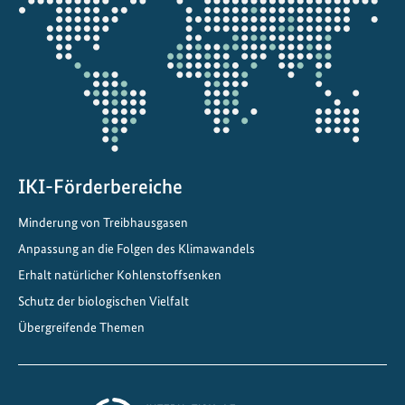
s
die
u
Projektkarte
n
g
u
n
d
R
e
IKI-Förderbereiche
s
Minderung von Treibhausgasen
i
Anpassung an die Folgen des Klimawandels
l
i
Erhalt natürlicher Kohlenstoffsenken
e
Schutz der biologischen Vielfalt
n
Übergreifende Themen
z
g
e