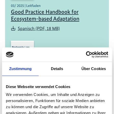
03/ 2025 | Leitfaden
Good Practice Handbook for
Ecosystem-based Adaptation
Spanisch (PDF, 18 MB)
Zustimmung
Details
Über Cookies
10/ 2024
Biodiversity loss and climate change
Diese Webseite verwendet Cookies
are also a gender issue
Wir verwenden Cookies, um Inhalte und Anzeigen zu
Englisch (PPTX, 12 MB)
personalisieren, Funktionen für soziale Medien anbieten
Spanisch (PPTX, 12 MB)
zu können und die Zugriffe auf unsere Website zu
analysieren. Außerdem geben wir Informationen zu Ihrer