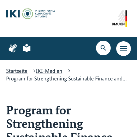
Zum
Zur
Zur
Hauptinhalt
Suche
Hauptnavigation
springen
springen
springen
Zur
Zur
Seite
Seite
Suche
Haupt
für
für
öffnen
Navig
Gebärdensprache
leichte
öffne
Sprache
Startseite
IKI-Medien
Program for Strengthening Sustainable Finance and…
Program for
Strengthening
Sustainable Finance