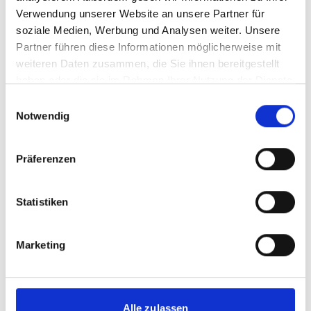
Verwendung unserer Website an unsere Partner für
soziale Medien, Werbung und Analysen weiter. Unsere
mehr Publikationen
Partner führen diese Informationen möglicherweise mit
weiteren Daten zusammen, die Sie ihnen bereitgestellt
haben oder die sie im Rahmen Ihrer Nutzung der Dienste
gesammelt haben.
Einwilligungsauswahl
Notwendig
Projekt
Präferenzen
Scaling-up von ökosystembasierten
Anpassungsmaßnahmen in ländlichen Gebieten in
Lateinamerika
Statistiken
Marketing
Videos zum Projekt
Alle zulassen