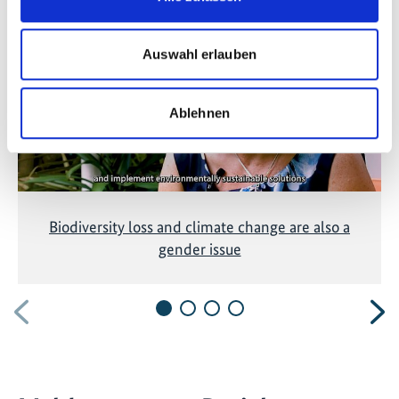
Diese Inhalte können nicht angezeigt werden, da die
Marketing-Cookies abgelehnt wurden. Klicken Sie
hier
, um die Cookies zu akzeptieren und das Video
Auswahl erlauben
anzuzeigen!
Ablehnen
Biodiversity loss and climate change are also a
gender issue
Vorherige
N