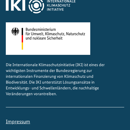
g
e
n
ü
b
e
r
d
e
Die Internationale Klimaschutzinitiative (IKI) ist eines der
m
wichtigsten Instrumente der Bundesregierung zur
K
internationalen Finanzierung von Klimaschutz und
l
Biodiversität. Die IKI unterstützt Lösungsansätze in
Entwicklungs- und Schwellenländern, die nachhaltige
i
Veränderungen vorantreiben.
m
a
w
a
Impressum
n