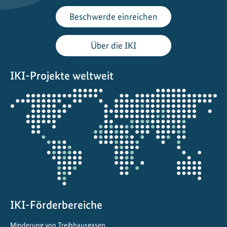
r
Beschwerde einreichen
e
c
Über die IKI
h
t
IKI-Projekte weltweit
i
g
Öffnet
k
die
e
Projektkarte
i
t
f
ü
r
w
i
IKI-Förderbereiche
r
Minderung von Treibhausgasen