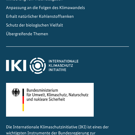
k
s
Anpassung an die Folgen des Klimawandels
a
Erhalt natürlicher Kohlenstoffsenken
m
Schutz der biologischen Vielfalt
e
Übergreifende Themen
K
l
i
m
a
-
u
n
d
B
i
o
Die Internationale Klimaschutzinitiative (IKI) ist eines der
d
wichtigsten Instrumente der Bundesregierung zur