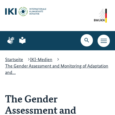
Zum
Zur
Zur
Hauptinhalt
Suche
Hauptnavigation
springen
springen
springen
Zur
Zur
Seite
Seite
Suche
Haupt
für
für
öffnen
Navig
Gebärdensprache
leichte
öffne
Sprache
Startseite
IKI-Medien
The Gender Assessment and Monitoring of Adaptation
and…
The Gender
Assessment and