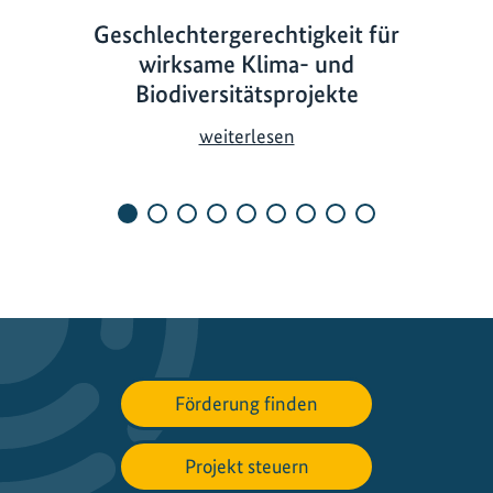
Geschlechtergerechtigkeit für
wirksame Klima- und
Biodiversitätsprojekte
G
weiterlesen
e
s
c
h
l
e
c
h
t
Förderung finden
e
r
g
Projekt steuern
e