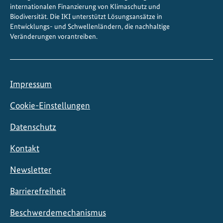
i
internationalen Finanzierung von Klimaschutz und
v
Biodiversität. Die IKI unterstützt Lösungsansätze in
e
Entwicklungs- und Schwellenländern, die nachhaltige
Veränderungen vorantreiben.
r
s
i
t
Impressum
ä
t
Cookie-Einstellungen
s
p
Datenschutz
r
Kontakt
o
j
Newsletter
e
k
Barrierefreiheit
t
Beschwerdemechanismus
e