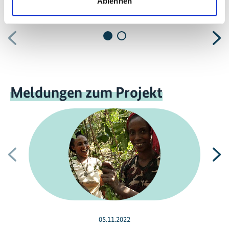
Ablehnen
(GUCCI)
Vorherige
N
Meldungen zum Projekt
Vorherige
N
05.11.2022