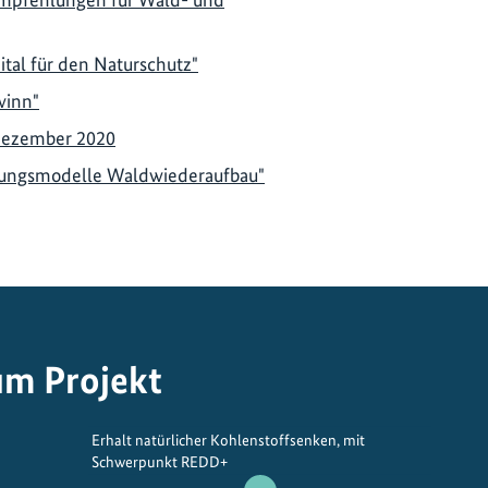
ital für den Naturschutz"
winn"
Dezember 2020
erungsmodelle Waldwiederaufbau"
um Projekt
Erhalt natürlicher Kohlenstoffsenken, mit
Schwerpunkt REDD+