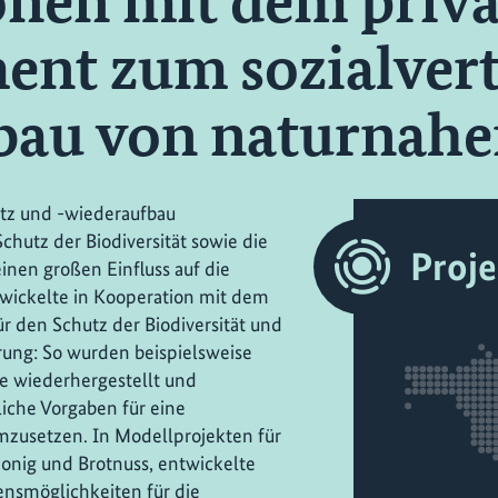
nen mit dem priva
ment zum sozialver
bau von naturnahe
tz und -wiederaufbau
hutz der Biodiversität sowie die
Proj
inen großen Einfluss auf die
wickelte in Kooperation mit dem
ür den Schutz der Biodiversität und
rung: So wurden beispielsweise
e wiederhergestellt und
liche Vorgaben für eine
mzusetzen. In Modellprojekten für
onig und Brotnuss, entwickelte
nsmöglichkeiten für die