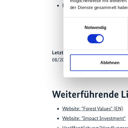
möglicherweise mit weiteren
Erstellung von zwei spanischsp
der Dienste gesammelt habe
1. das WaldGewinn Gesamt
Einwilligungsauswahl
2. Finanzmechanismen im
Notwendig
Finanzthemen wie beispie
Gründung eines Fonds. (
y
Letzte Aktualisierung:
08/2026
Ablehnen
Weiterführende L
Website: "Forest Values" (EN)
Website: "Impact Investment"
Veröffentlichung:"Handlungs