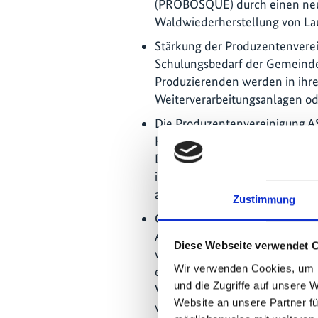
(PROBOSQUE) durch einen neu
Waldwiederherstellung von La
Stärkung der Produzentenverei
Schulungsbedarf der Gemeinde
Produzierenden werden in ihre
Weiterverarbeitungsanlagen ode
Die Produzentenvereinigung A
Hochland der Sierra de las Mina
Damit haben sie eine weitere
internationale Abnehmer über 
aktuelle Ernte von vier Tonne
Zustimmung
Gründung des „Ecosystem Rest
Arbeit. Er sollte den Schutz d
Diese Webseite verwendet 
voranbringen. Die Fondsidee 
Wir verwenden Cookies, um I
erstmals der Öffentlichkeit vo
und die Zugriffe auf unsere 
Veranstaltung „Dragons Den“ 
Website an unsere Partner fü
von Global Landscape Forum.