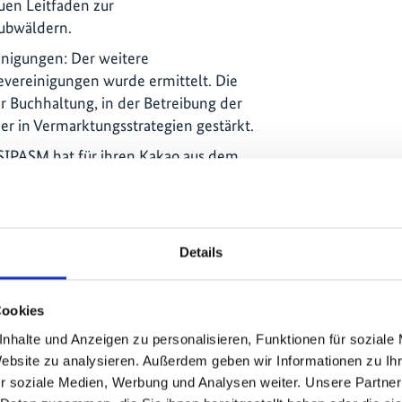
en Leitfaden zur
ubwäldern.
nigungen: Der weitere
vereinigungen wurde ermittelt. Die
r Buchhaltung, in der Betreibung der
r in Vermarktungsstrategien gestärkt.
SIPASM hat für ihren Kakao aus dem
s eine Bio-Zertifizierung erhalten.
 Markthürde überwunden und bereits
die Genossenschaft DeLaSelva für die
n Bio-Kakao gefunden.
Details
oration Fund“ war zum Projektende in
er Tropenwälder in Guatemala
Cookies
wurde beim Global Landscape Forum
nhalte und Anzeigen zu personalisieren, Funktionen für soziale
rgestellt – im Rahmen der Online-
Website zu analysieren. Außerdem geben wir Informationen zu I
GLF-Luxembourg, Finance for Nature
r soziale Medien, Werbung und Analysen weiter. Unsere Partner