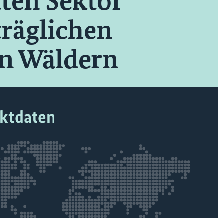
ten Sektor
träglichen
n Wäldern
ektdaten