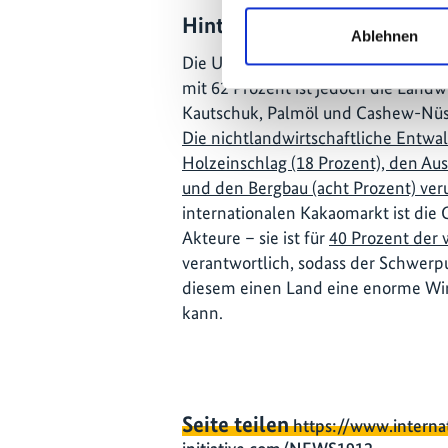
Hintergrundinformationen: K
Ablehnen
Die Ursachen für die Entwaldung in C
mit 62 Prozent ist jedoch die Landw
Kautschuk, Palmöl und Cashew-Nüss
Die nichtlandwirtschaftliche Entwa
Holzeinschlag (18 Prozent), den Aus
und den Bergbau (acht Prozent) ver
internationalen Kakaomarkt ist die C
Akteure – sie ist für
40 Prozent der
verantwortlich, sodass der Schwerp
diesem einen Land eine enorme Wir
kann.
Seite teilen
https://www.interna