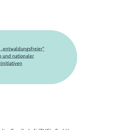
 „entwaldungsfreier“
n und nationaler
initiativen