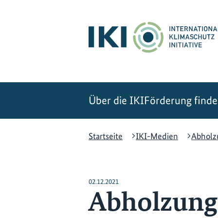
Zum
Zur
Zur
Hauptinhalt
Suche
Hauptnavigation
springen
springen
springen
Über die IKI
Förderung find
Startseite
IKI-Medien
Abholzu
02.12.2021
Abholzungs