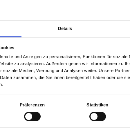
gements und zur Umsetzung bewährter
idungsfindung
Details
 alle Aktivitäten auf Zusammenarbeit
 den privaten Sektor,
Cookies
), die Zivilgesellschaft sowie lokale
nhalte und Anzeigen zu personalisieren, Funktionen für soziale
hließlich der vielen Kleinbäuerinnen
Website zu analysieren. Außerdem geben wir Informationen zu I
haft arbeiten, zusammenbringen.
r soziale Medien, Werbung und Analysen weiter. Unsere Partner
 Daten zusammen, die Sie ihnen bereitgestellt haben oder die s
aftsprogramm in San-Pédro soll als
n.
ntwortungsvolle Beschaffung und
wirtschaftlichen Wohlstand und
möglicht. Gleichzeitig soll es
Präferenzen
Statistiken
rforderlichen Fähigkeiten vermitteln,
al zu nutzen, anstatt weiter in den