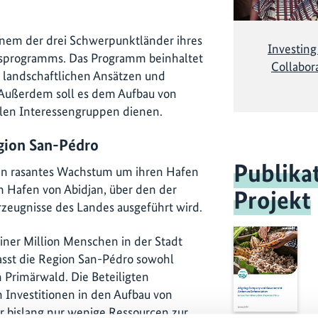
, einem der drei Schwerpunktländer ihres
Investing
ftsprogramms. Das Programm beinhaltet
Collabor
 landschaftlichen Ansätzen und
. Außerdem soll es dem Aufbau von
alen Interessengruppen dienen.
egion San-Pédro
Publika
ein rasantes Wachstum um ihren Hafen
Hafen von Abidjan, über den der
Projekt
Erzeugnisse des Landes ausgeführt wird.
iner Million Menschen in der Stadt
sst die Region San-Pédro sowohl
h Primärwald. Die Beteiligten
 Investitionen in den Aufbau von
hr bislang nur wenige Ressourcen zur