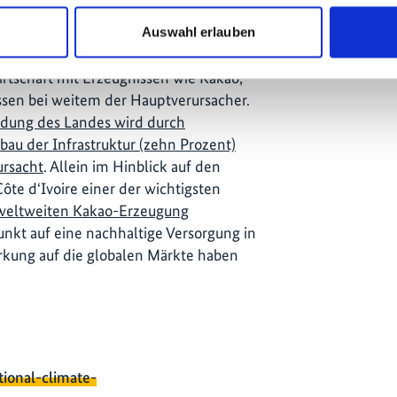
ontext in Côte d‘Ivoire
Auswahl erlauben
ôte d‘Ivoire insgesamt sind vielfältig,
irtschaft mit Erzeugnissen wie Kakao,
en bei weitem der Hauptverursacher.
ldung des Landes wird durch
bau der Infrastruktur (zehn Prozent)
ursacht
. Allein im Hinblick auf den
ôte d‘Ivoire einer der wichtigsten
 weltweiten Kakao-Erzeugung
unkt auf eine nachhaltige Versorgung in
kung auf die globalen Märkte haben
tional-climate-