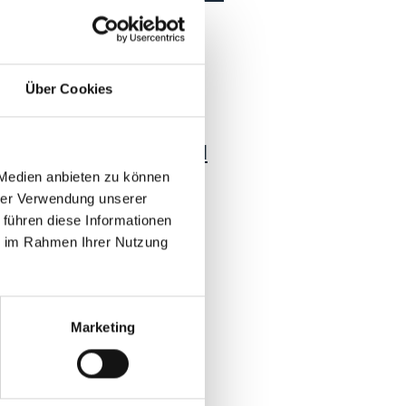
and Peru
Englisch (PDF, 2 MB)
Über Cookies
03/ 2023 | Leitfaden
Respecting Rights of
Indigenous Peoples and
Local Communities in
 Medien anbieten zu können
Landscape Initiatives
hrer Verwendung unserer
 führen diese Informationen
Englisch (PDF, 1 MB)
ie im Rahmen Ihrer Nutzung
Marketing