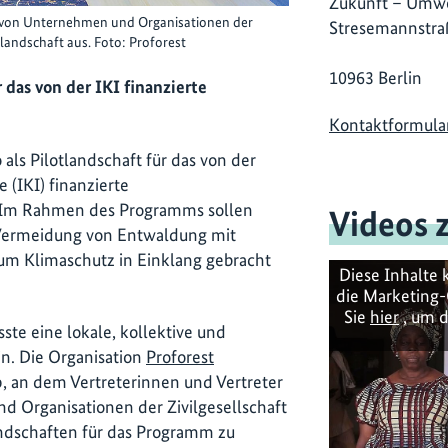
Zukunft – Umwe
, von Unternehmen und Organisationen der
Stresemannstra
tlandschaft aus. Foto: Proforest
10963 Berlin
 das von der IKI finanzierte
Kontaktformula
ls Pilotlandschaft für das von der
 (IKI) finanzierte
 Im Rahmen des Programms sollen
Videos 
r Vermeidung von Entwaldung mit
zum Klimaschutz in Einklang gebracht
Diese Inhalte 
die Marketing-
Sie
hier
, um d
ste eine lokale, kollektive und
n. Die Organisation
Proforest
, an dem Vertreterinnen und Vertreter
 Organisationen der Zivilgesellschaft
andschaften für das Programm zu