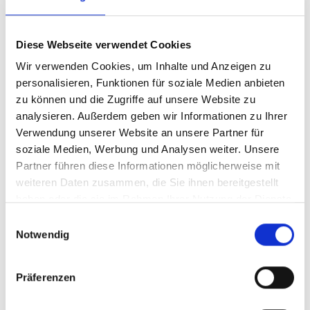
Hälfte des Landes ist bewaldet, und mehr als 330.000
Menschen sind direkt vom Wald abhängig. Sie
bestreiten ihren Lebensunterhalt von den Produkten
Diese Webseite verwendet Cookies
und Ökosystemdienstleistungen, die der Wald
Wir verwenden Cookies, um Inhalte und Anzeigen zu
bereitstellt. Von 2002 bis 2020 verlor Peru 2,64
personalisieren, Funktionen für soziale Medien anbieten
Millionen Hektar an feuchtem Primärwald. Im
zu können und die Zugriffe auf unsere Website zu
peruanischen Amazonasgebiet liegen die
analysieren. Außerdem geben wir Informationen zu Ihrer
Hauptursachen für die Entwaldung
in der
Verwendung unserer Website an unsere Partner für
kleinbäuerlichen Landwirtschaft, dem kommerziellen
soziale Medien, Werbung und Analysen weiter. Unsere
Bergbau und dem damit verbundenen Straßenbau.
Partner führen diese Informationen möglicherweise mit
weiteren Daten zusammen, die Sie ihnen bereitgestellt
Die Schädigung des Waldes wird dagegen vor allem
haben oder die sie im Rahmen Ihrer Nutzung der Dienste
durch illegalen Holzeinschlag verursacht.Rund 80
gesammelt haben.
Einwilligungsauswahl
Prozent der mehr als 31 Millionen Einwohnerinnen
Notwendig
und Einwohner Perus bezeichnen sich selbst als
indigen oder „mestizo“ (gemischt) (
vgl.
Minderheitenrechte)
. In Peru leben 51 indigene Völker,
Präferenzen
darunter Achuar, Aguaruna, Asháninka, Shipibo,