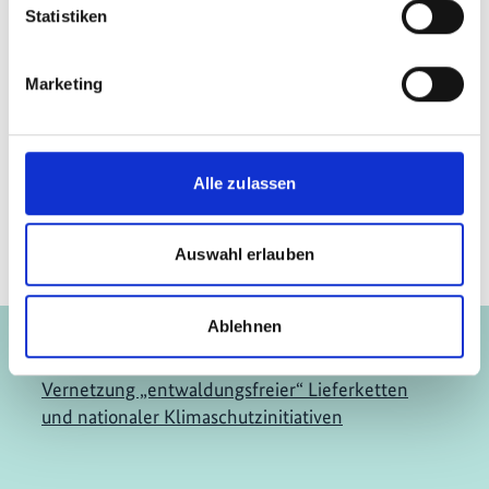
Huambisa, Quechua und Aymara, die zusammen 45
Statistiken
Prozent der Bevölkerung ausmachen.
Marketing
Seite teilen
https://www.international-climate-
initiative.com/NEWS1858
Alle zulassen
Auswahl erlauben
Projekt
Ablehnen
Vernetzung „entwaldungsfreier“ Lieferketten
und nationaler Klimaschutzinitiativen