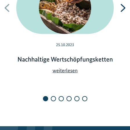
Vorherige
N
25.10.2023
Nachhaltige Wertschöpfungsketten
N
weiterlesen
a
c
h
h
a
l
t
i