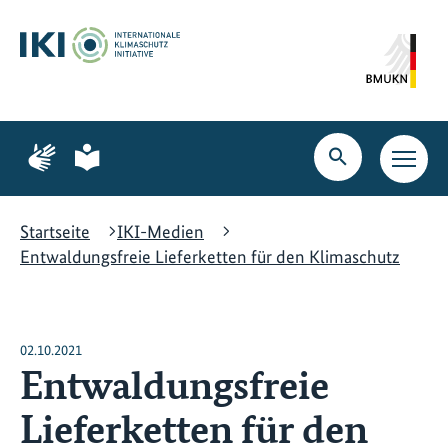
Zum
Zur
Zur
Hauptinhalt
Suche
Hauptnavigation
springen
springen
springen
Zur
Zur
Seite
Seite
Suche
Haupt
für
für
öffnen
Navig
Gebärdensprache
leichte
öffne
Sprache
Startseite
IKI-Medien
Entwaldungsfreie Lieferketten für den Klimaschutz
02.10.2021
Entwaldungsfreie
Lieferketten für den