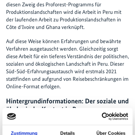
diesen Zweig des Proforest-Programms für
Produktionslandschaften wird die Arbeit in Peru mit
der laufenden Arbeit zu Produktionslandschaften in
Côte d'Ivoire und Ghana verknüpft.
Auf diese Weise können Erfahrungen und bewährte
Verfahren ausgetauscht werden. Gleichzeitig sorgt
diese Arbeit für ein tieferes Verständnis der politischen,
sozialen und ökologischen Landschaft in Peru. Dieser
Süd-Süd-Erfahrungsaustausch wird erstmals 2021
stattfinden und aufgrund von Reisebeschränkungen im
Online-Format erfolgen.
Hintergrundinformationen: Der soziale und
ökologische Kontext in Peru
Peru besitzt weltweit die zweitgrößte Fläche an dem
tropischen Regenwald Amazoniens. Mehr als die
Zustimmung
Details
Über Cookies