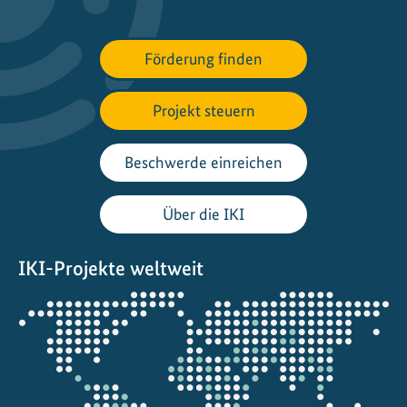
g
e
Förderung finden
W
e
r
Projekt steuern
t
s
Beschwerde einreichen
c
h
Über die IKI
ö
p
IKI-Projekte weltweit
f
u
Öffnet
n
die
g
Projektkarte
s
k
e