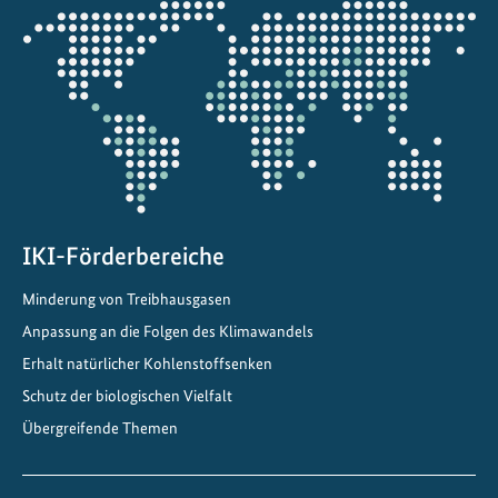
Öffnet
u
die
n
Projektkarte
g
s
k
e
t
t
e
IKI-Förderbereiche
n
Minderung von Treibhausgasen
Anpassung an die Folgen des Klimawandels
Erhalt natürlicher Kohlenstoffsenken
Schutz der biologischen Vielfalt
Übergreifende Themen