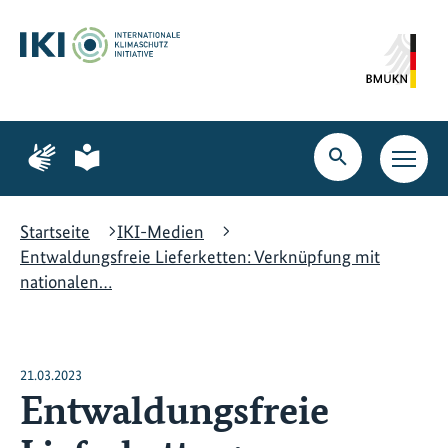
Zum
Zur
Zur
Hauptinhalt
Suche
Hauptnavigation
springen
springen
springen
Zur
Zur
Seite
Seite
Suche
Haupt
für
für
öffnen
Navig
Gebärdensprache
leichte
öffne
Sprache
Startseite
IKI-Medien
Entwaldungsfreie Lieferketten: Verknüpfung mit
nationalen…
21.03.2023
Entwaldungsfreie