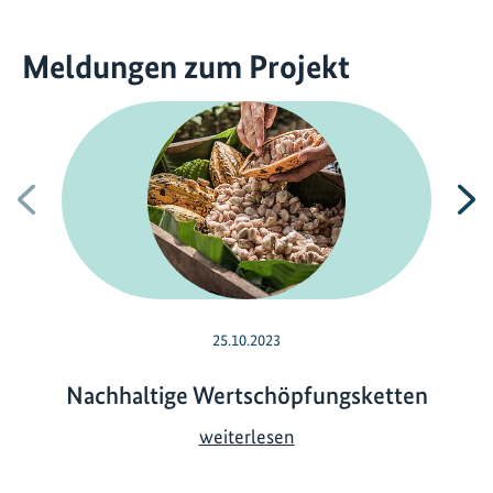
Meldungen zum Projekt
Vorherige
N
25.10.2023
Nachhaltige Wertschöpfungsketten
N
weiterlesen
a
c