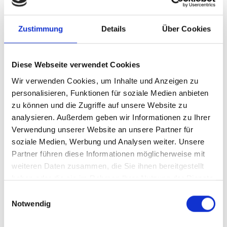
Proforest vertritt die Ansicht, dass Schulungen und
Kapazitätsaufbau unter den einzelnen Stakeholdern
Zustimmung
Details
Über Cookies
für eine bessere Abstimmung und ein gemeinsames
Verständnis ihrer Rollen und Verantwortlichkeiten
innerhalb der Landschaft sorgen und damit ein
Diese Webseite verwendet Cookies
kollaboratives Arbeitsumfeld schaffen.
Wir verwenden Cookies, um Inhalte und Anzeigen zu
personalisieren, Funktionen für soziale Medien anbieten
Dies ist eine fortlaufende Maßnahme, die für alle offen
zu können und die Zugriffe auf unsere Website zu
sein sollte, um vor Ort eine echte Eigenverantwortung
analysieren. Außerdem geben wir Informationen zu Ihrer
für die Landschaftsinitiative zu gewährleisten. Das ist
Verwendung unserer Website an unsere Partner für
besonders wichtig, wenn neue Akteure hinzukommen,
soziale Medien, Werbung und Analysen weiter. Unsere
wie zum Beispiel neue Unternehmen, die in der
Partner führen diese Informationen möglicherweise mit
Landschaft tätig werden, oder das Personal in der
weiteren Daten zusammen, die Sie ihnen bereitgestellt
Verwaltung wechselt.
haben oder die sie im Rahmen Ihrer Nutzung der Dienste
gesammelt haben.
Einwilligungsauswahl
Notwendig