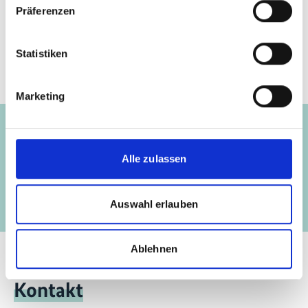
Seite teilen
https://www.international-climate-
Präferenzen
initiative.com/NEWS2251
Statistiken
Marketing
Projekt
Vernetzung „entwaldungsfreier“ Lieferketten
Alle zulassen
und nationaler Klimaschutzinitiativen
Auswahl erlauben
Ablehnen
Kontakt