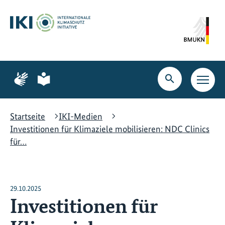
Zum
Zur
Zur
Hauptinhalt
Suche
Hauptnavigation
springen
springen
springen
Zur
Zur
Seite
Seite
Suche
Haupt
für
für
öffnen
Navig
Gebärdensprache
leichte
öffne
Sprache
Startseite
IKI-Medien
Investitionen für Klimaziele mobilisieren: NDC Clinics
für…
29.10.2025
Investitionen für