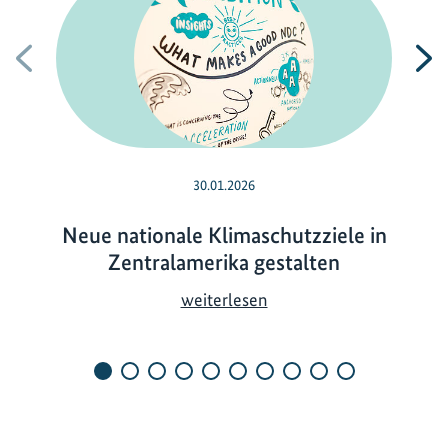
Vorherige
N
30.01.2026
Neue nationale Klimaschutzziele in
Zentralamerika gestalten
N
weiterlesen
e
u
e
n
a