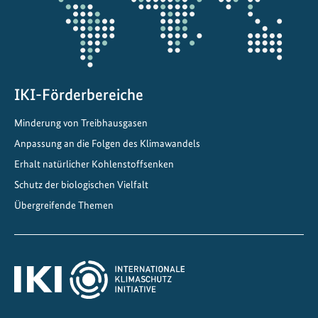
z
i
e
l
e
i
IKI-Förderbereiche
n
Minderung von Treibhausgasen
Z
e
Anpassung an die Folgen des Klimawandels
n
Erhalt natürlicher Kohlenstoffsenken
t
Schutz der biologischen Vielfalt
r
Übergreifende Themen
a
l
a
m
e
r