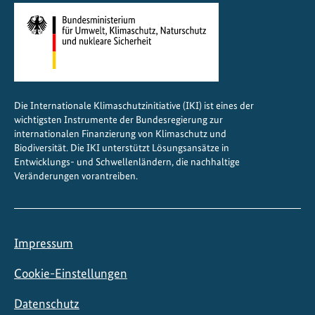
i
k
a
g
e
s
Die Internationale Klimaschutzinitiative (IKI) ist eines der
t
wichtigsten Instrumente der Bundesregierung zur
a
internationalen Finanzierung von Klimaschutz und
l
Biodiversität. Die IKI unterstützt Lösungsansätze in
t
Entwicklungs- und Schwellenländern, die nachhaltige
Veränderungen vorantreiben.
e
n
Impressum
Cookie-Einstellungen
Datenschutz