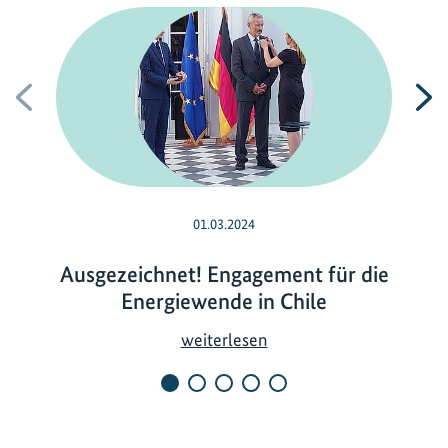
Vorherige
N
01.03.2024
Ausgezeichnet! Engagement für die
Energiewende in Chile
A
weiterlesen
u
s
g
e