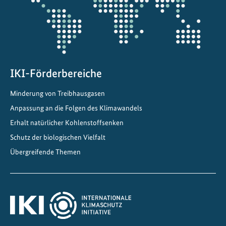
t
f
ü
r
d
i
IKI-Förderbereiche
e
Minderung von Treibhausgasen
E
Anpassung an die Folgen des Klimawandels
n
e
Erhalt natürlicher Kohlenstoffsenken
r
Schutz der biologischen Vielfalt
g
Übergreifende Themen
i
e
w
e
n
d