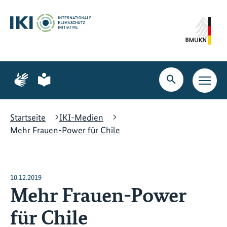
Zum
Zur
Zur
Hauptinhalt
Suche
Hauptnavigation
springen
springen
springen
Zur
Zur
Seite
Seite
Suche
Haupt
für
für
öffnen
Navig
Gebärdensprache
leichte
öffne
Sprache
Startseite
IKI-Medien
Mehr Frauen-Power für Chile
10.12.2019
Mehr Frauen-Power
für Chile