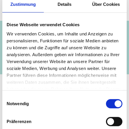
Zustimmung
Details
Über Cookies
Projekt
Diese Webseite verwendet Cookies
Wir verwenden Cookies, um Inhalte und Anzeigen zu
personalisieren, Funktionen für soziale Medien anbieten
Dekarbonisierung des chilenischen
zu können und die Zugriffe auf unsere Website zu
Energiesektors
analysieren. Außerdem geben wir Informationen zu Ihrer
Verwendung unserer Website an unsere Partner für
soziale Medien, Werbung und Analysen weiter. Unsere
Partner führen diese Informationen möglicherweise mit
weiteren Daten zusammen, die Sie ihnen bereitgestellt
haben oder die sie im Rahmen Ihrer Nutzung der Dienste
Kontakt
gesammelt haben.
Einwilligungsauswahl
Notwendig
IKI Office
Zukunft – Umwelt – Gesellschaft (ZUG) gGmbH
Präferenzen
Stresemannstraße 69-71