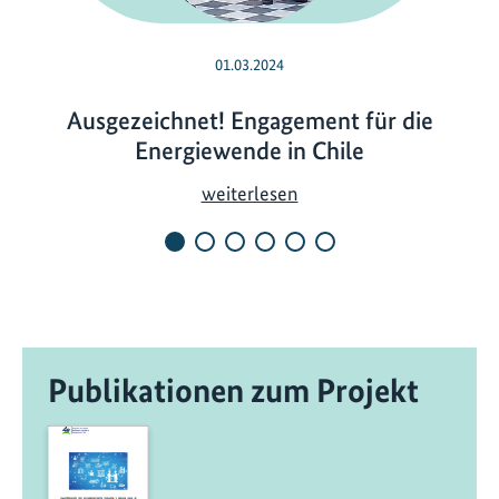
01.03.2024
Ausgezeichnet! Engagement für die
Energiewende in Chile
A
weiterlesen
u
s
g
e
z
e
Publikationen zum Projekt
i
c
h
n
e