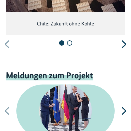
Chile: Zukunft ohne Kohle
Vorherige
N
Meldungen zum Projekt
Vorherige
N