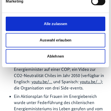
Marketing
dekarbonisierten Energiesektor und
innovativen Anwendungen wie „grünem“
Wasserstoff, Kohlekraftwerkumbau sowie
diversen erneuerbare Energietechnologien:
Alle zulassen
www.4echile.cl/…
Die nachhaltige Energiewende Chiles erreichte
Auswahl erlauben
unter der chilenischen Präsidentschaft der COP25
eine breite internationale Sichtbarkeit, und das
Ablehnen
Projekt leistete wichtige Beiträge dazu durch: die
Konzeption und Umsetzung des ersten Tages der
Energieminister auf einer COP; ein Video zur
CO2-Neutralität Chiles im Jahr 2050 (verfügbar in
Englisch:
youtu.be/…
und Spanisch:
youtu.be/…
);
die Organisation von drei Side-events.
Ein Aktionsplan für Frauen im Energiebereich
wurde unter Federführung des chilenischen
Energieministeriums ins Leben gerufen und vom