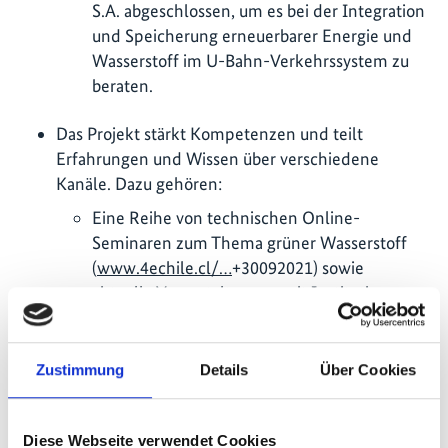
S.A. abgeschlossen, um es bei der Integration
und Speicherung erneuerbarer Energie und
Wasserstoff im U-Bahn-Verkehrssystem zu
beraten.
Das Projekt stärkt Kompetenzen und teilt
Erfahrungen und Wissen über verschiedene
Kanäle. Dazu gehören:
Eine Reihe von technischen Online-
Seminaren zum Thema grüner Wasserstoff
(
www.4echile.cl/…
+30092021) sowie
virtuelle Veranstaltungen mit Institutionen
der deutschen Bundesländer und anderen
Institutionen.
Zustimmung
Details
Über Cookies
Regelmäßige Podcast-Interviews zur
Energiewende und zum Klimawandel (
tinyurl.com/…
).
Diese Webseite verwendet Cookies