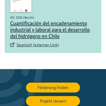
t
!
E
09/ 2020 | Bericht
Cuantificación del encadenamiento
n
industrial y laboral para el desarrollo
g
del hidrógeno en Chile
a
g
Spanisch (externer Link)
e
m
e
n
t
f
ü
Förderung finden
r
d
i
Projekt steuern