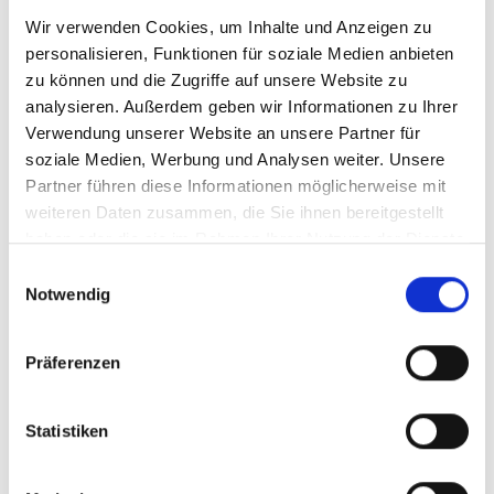
Der H2-Newsletter, den mehr als 4.000
Wir verwenden Cookies, um Inhalte und Anzeigen zu
Empfangenden in ganz Lateinamerika
personalisieren, Funktionen für soziale Medien anbieten
erhalten (
tinyurl.com/…
).
zu können und die Zugriffe auf unsere Website zu
Die regionale Wasserstoffplattform H2LAC
analysieren. Außerdem geben wir Informationen zu Ihrer
wurde lanciert und kontinuierlich ausgebaut.
Verwendung unserer Website an unsere Partner für
soziale Medien, Werbung und Analysen weiter. Unsere
Über die Plattform werden die Erfahrungen
Partner führen diese Informationen möglicherweise mit
Chiles zum Thema grüner Wasserstoff und
weiteren Daten zusammen, die Sie ihnen bereitgestellt
dessen Derivate in der Region verbreitet:
haben oder die sie im Rahmen Ihrer Nutzung der Dienste
www.h2lac.org. Am 24. Juni 2022 fand die
gesammelt haben.
erste H2LAC Green Hydrogen Regional
Einwilligungsauswahl
Notwendig
Conference statt. Das Treffen brachte mehr
als 750 Teilnehmer*innen aus der gesamten
Region und auch anderer Kontinente
Präferenzen
zusammen.
Ein 3D-Modell Chiles mit Virtual-Reality-
Statistiken
Anwendungen wurde erstellt. Es zeigt die
energetische Zukunft Chiles mit einem