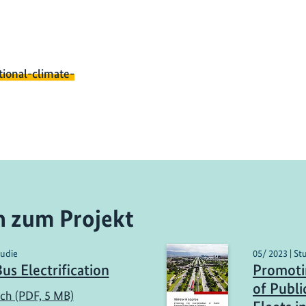
tional-climate-
n zum Projekt
tudie
05/ 2023 | St
us Electrification
Promotin
of Publi
sch (PDF, 5 MB)