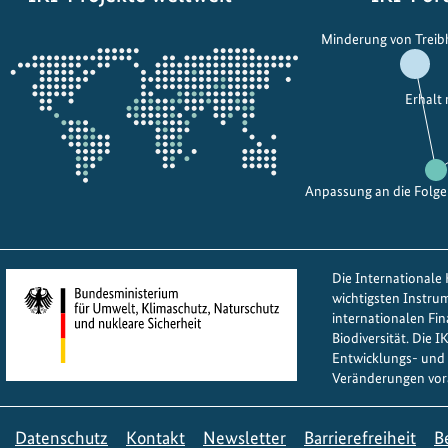
p
S
Öffnet
r
t
Minderung von Trei
die
o
a
Projektkarte
j
d
Erhalt
e
t
k
e
t
n
e
t
Anpassung an die Folg
i
w
m
i
V
c
Die Internationale K
e
k
wichtigsten Instru
r
l
internationalen Fi
k
Biodiversität. Die 
u
Entwicklungs- und 
e
n
Veränderungen vor
h
g
r
s
Datenschutz
Kontakt
l
Newsletter
Barrierefreiheit
B
k