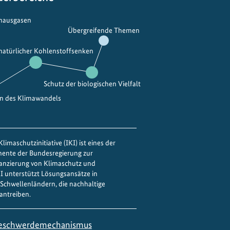
d
f
C
ü
bhausgasen
Übergreifende Themen
l
r
i
K
 natürlicher Kohlenstoffsenken
m
l
a
i
t
m
Schutz der biologischen Vielfalt
e
a
en des Klimawandels
C
s
h
c
a
h
limaschutzinitiative (IKI) ist eines der
n
u
mente der Bundesregierung zur
g
t
nanzierung von Klimaschutz und
e
z
IKI unterstützt Lösungsansätze in
Schwellenländern, die nachhaltige
W
m
antreiben.
e
a
e
ß
eschwerdemechanismus
k
n