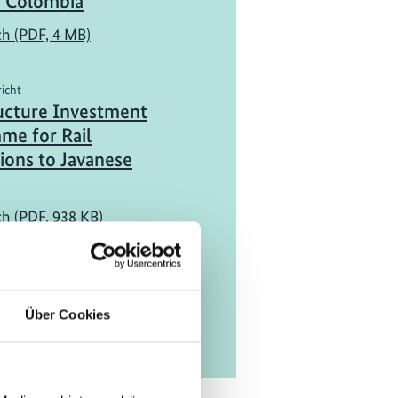
n Colombia
ch (PDF, 4 MB)
richt
ructure Investment
me for Rail
ions to Javanese
ch (PDF, 938 KB)
Über Cookies