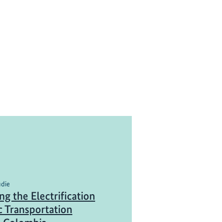
udie
g the Electrification
c Transportation