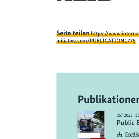
Seite teilen
https://www.interna
initiative.com/PUBLICATION1775
Publikatione
05/ 2023 | S
Public B
Engli