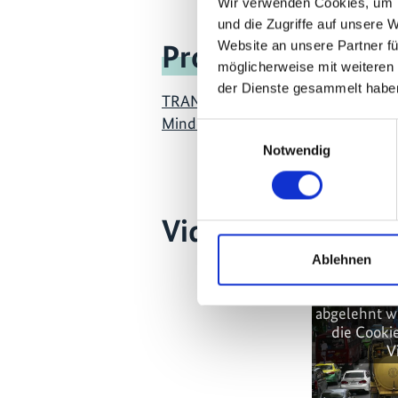
Wir verwenden Cookies, um I
und die Zugriffe auf unsere 
Website an unsere Partner fü
Projekt
möglicherweise mit weiteren
der Dienste gesammelt habe
TRANSfer III - Ambitionierte
Minderungsmaßnahmen im Verkehr
Einwilligungsauswahl
Notwendig
Videos zum Proje
Ablehnen
Diese Inha
werden, d
abgelehnt w
die Cooki
V