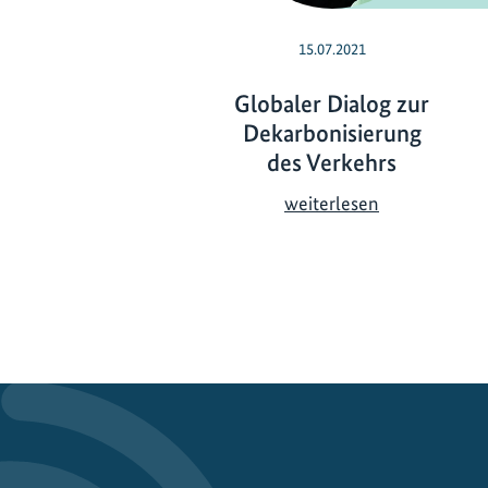
15.07.2021
Globaler Dialog zur
Dekarbonisierung
des Verkehrs
G
weiterlesen
l
o
b
a
l
e
r
D
i
a