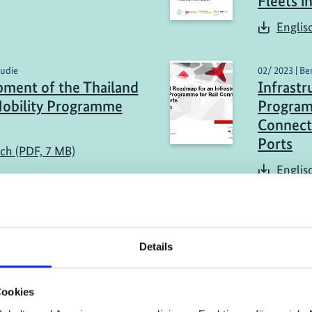
Fleets i
Englis
tudie
02/ 2023 | Be
ment of the Thailand
Infrast
obility Programme
Program
Connect
Ports
sch (PDF, 7 MB)
Englis
mehr Publikationen
Details
Cookies