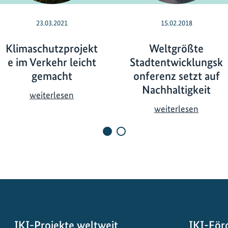
23.03.2021
15.02.2018
Klimaschutzprojekt
Weltgrößte
e im Verkehr leicht
Stadtentwicklungsk
gemacht
onferenz setzt auf
Nachhaltigkeit
K
weiterlesen
l
W
weiterlesen
i
e
m
l
a
t
s
g
c
r
h
ö
u
ß
t
t
z
e
IKI-Projekte weltweit
IKI-För