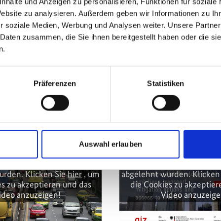
nhalte und Anzeigen zu personalisieren, Funktionen für soziale
Website zu analysieren. Außerdem geben wir Informationen zu I
r soziale Medien, Werbung und Analysen weiter. Unsere Partner
 Daten zusammen, die Sie ihnen bereitgestellt haben oder die s
n.
ssektor
Präferenzen
Statistiken
kt
Auswahl erlauben
lte können nicht angezeigt
Diese Inhalte können nich
a die Marketing-Cookies
werden, da die Marketi
urden. Klicken Sie
hier
, um
abgelehnt wurden. Klicken
es zu akzeptieren und das
die Cookies zu akzeptier
ideo anzuzeigen!
Video anzuzeige