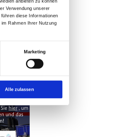
 Medien anbieten zu können
hrer Verwendung unserer
 führen diese Informationen
ie im Rahmen Ihrer Nutzung
Marketing
Alle zulassen
t angezeigt
ng-Cookies
 Sie
hier
, um
en und das
n!