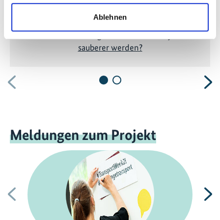
Ablehnen
Thailand: Kann Bangkok durch eine City-Maut
sauberer werden?
Vorherige
N
Meldungen zum Projekt
Vorherige
N