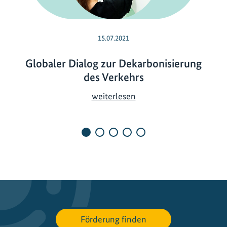
15.07.2021
Globaler Dialog zur Dekarbonisierung
des Verkehrs
G
weiterlesen
l
o
b
a
l
e
r
D
i
Förderung finden
a