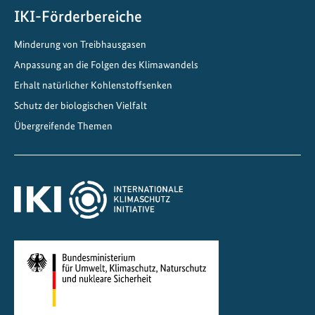
r
IKI-Förderbereiche
u
Minderung von Treibhausgasen
n
g
Anpassung an die Folgen des Klimawandels
d
Erhalt natürlicher Kohlenstoffsenken
e
Schutz der biologischen Vielfalt
s
Übergreifende Themen
V
e
r
k
e
h
r
s