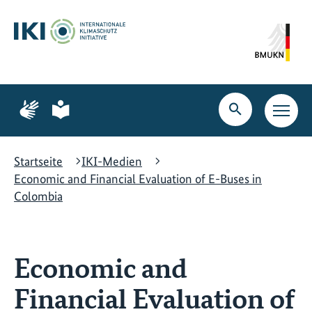
Zum
Zur
Zur
Hauptinhalt
Suche
Hauptnavigation
springen
springen
springen
Zur
Zur
Seite
Seite
Suche
Haupt
für
für
öffnen
Navig
Gebärdensprache
leichte
öffne
Sprache
Startseite
IKI-Medien
Economic and Financial Evaluation of E-Buses in
Colombia
Economic and
Financial Evaluation of