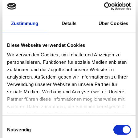
Electrification in Bangkok, Thailand
Englisch (PDF, 8 MB)
Zustimmung
Details
Über Cookies
mehr Publikationen
Diese Webseite verwendet Cookies
Wir verwenden Cookies, um Inhalte und Anzeigen zu
personalisieren, Funktionen für soziale Medien anbieten
zu können und die Zugriffe auf unsere Website zu
analysieren. Außerdem geben wir Informationen zu Ihrer
Projekt
Verwendung unserer Website an unsere Partner für
soziale Medien, Werbung und Analysen weiter. Unsere
TRANSfer III - Ambitionierte Minderungsmaßnahmen
Partner führen diese Informationen möglicherweise mit
im Verkehrssektor
weiteren Daten zusammen, die Sie ihnen bereitgestellt
haben oder die sie im Rahmen Ihrer Nutzung der Dienste
gesammelt haben.
Einwilligungsauswahl
Notwendig