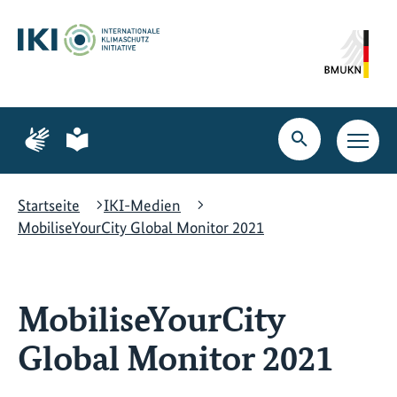
Zum
Zur
Zur
Hauptinhalt
Suche
Hauptnavigation
springen
springen
springen
Zur
Zur
Seite
Seite
Suche
Haupt
für
für
öffnen
Navig
Gebärdensprache
leichte
öffne
Sprache
Startseite
IKI-Medien
MobiliseYourCity Global Monitor 2021
MobiliseYourCity
Global Monitor 2021