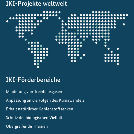
IKI-Projekte weltweit
k
a
Öffnet
r
die
b
Projektkarte
o
n
i
s
i
e
r
IKI-Förderbereiche
u
Minderung von Treibhausgasen
n
g
Anpassung an die Folgen des Klimawandels
d
Erhalt natürlicher Kohlenstoffsenken
e
Schutz der biologischen Vielfalt
s
Übergreifende Themen
V