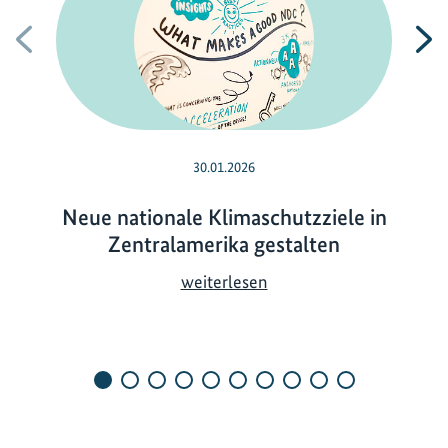
Vorherige
N
30.01.2026
Neue nationale Klimaschutzziele in
Zentralamerika gestalten
N
weiterlesen
e
u
e
n
a
t