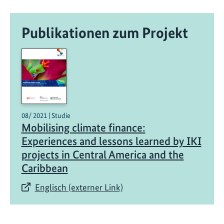
i
o
Publikationen zum Projekt
n
a
l
e
K
l
i
m
08/ 2021 | Studie
Mobilising climate finance:
a
Experiences and lessons learned by IKI
s
projects in Central America and the
c
h
Caribbean
u
Englisch (externer Link)
t
z
z