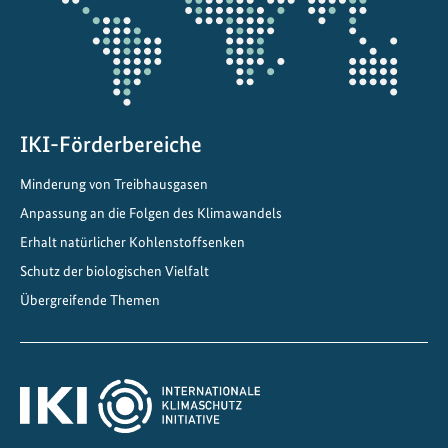
k
a
g
e
s
t
IKI-Förderbereiche
a
Minderung von Treibhausgasen
l
t
Anpassung an die Folgen des Klimawandels
e
Erhalt natürlicher Kohlenstoffsenken
n
Schutz der biologischen Vielfalt
Übergreifende Themen