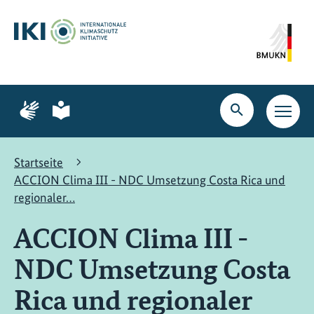
Zum
Zur
Zur
Hauptinhalt
Suche
Hauptnavigation
springen
springen
springen
Zur
Zur
Seite
Seite
Suche
Haupt
für
für
öffnen
Navig
Gebärdensprache
leichte
öffne
Sprache
Startseite
ACCION Clima III - NDC Umsetzung Costa Rica und
regionaler…
ACCION Clima III -
NDC Umsetzung Costa
Rica und regionaler