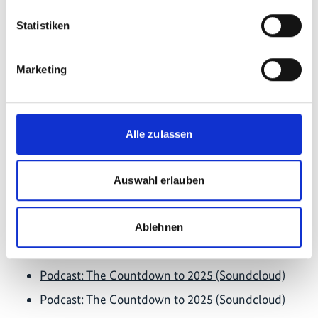
veröffentlicht., der IKI-CA-C-Webseite sowie im
IKI-Newsletter für Zentralamerika und die Karibik
Statistiken
veröffentlicht.
Marketing
Letzte Aktualisierung:
08/2026
Alle zulassen
Weiterführende Links
Auswahl erlauben
Katalog für innovative Klimalösungen Costa Ricas
(in span.)
Ablehnen
Podcast: The Countdown to 2025 (Spotify)
Podcast: The Countdown to 2025 (Soundcloud)
Podcast: The Countdown to 2025 (Soundcloud)