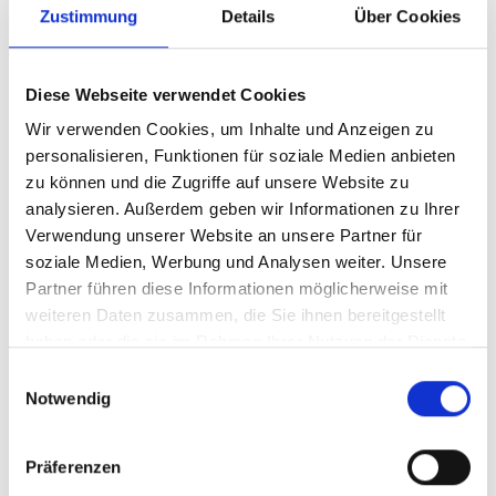
Vernetzungsworkshop. Über 100 Teilnehmende
Zustimmung
Details
Über Cookies
von IKI-Durchführungsorganisationen,
Partnerinnen und Partnern sowie der IKI-
Diese Webseite verwendet Cookies
Ministerien tauschten Erfahrungen aus,
diskutierten bzgl. der zukünftigen Rolle der IKI in
Wir verwenden Cookies, um Inhalte und Anzeigen zu
der Region und lernten im Rahmen von
personalisieren, Funktionen für soziale Medien anbieten
Projektbesuchen von den Wirkungen und
zu können und die Zugriffe auf unsere Website zu
Ergebnissen ausgewählter Vorhaben in Costa Rica.
analysieren. Außerdem geben wir Informationen zu Ihrer
Verwendung unserer Website an unsere Partner für
Das Vorhaben koordiniert zudem eine
soziale Medien, Werbung und Analysen weiter. Unsere
Themencommunity zur Verbreitung von Lösungen
Partner führen diese Informationen möglicherweise mit
zur Minderung von Treibhausgasemissionen auf
weiteren Daten zusammen, die Sie ihnen bereitgestellt
der Wissensplattform PANORAMA Solutions.
haben oder die sie im Rahmen Ihrer Nutzung der Dienste
Informationen zu Fortschritten und Ergebnissen
gesammelt haben.
Einwilligungsauswahl
werden regelmäßig auf den sozialen Netzwerken
Notwendig
der GIZ Costa Rica (Facebook, Instagram,
LinkedIn), der IKI-CA-C-Webseite sowie im IKI-
Präferenzen
Newsletter für Zentralamerika und die Karibik