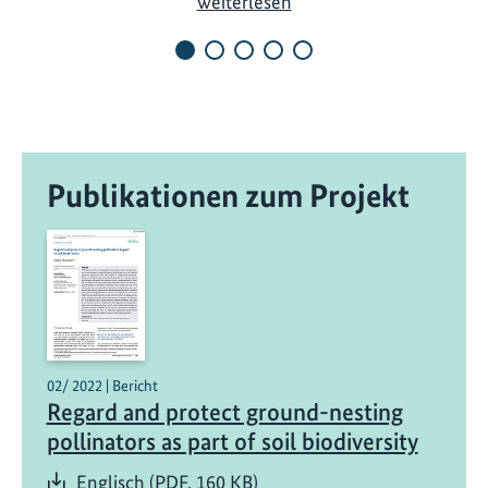
I
weiterlesen
n
t
e
r
n
a
Publikationen zum Projekt
t
i
o
n
a
l
e
r
02/ 2022 | Bericht
Regard and protect ground-nesting
T
a
pollinators as part of soil biodiversity
g
Englisch (PDF, 160 KB)