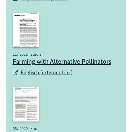
d
e
s
V
e
r
z
i
11/ 2021 | Studie
c
Farming with Alternative Pollinators
h
Englisch (externer Link)
t
s
a
u
f
P
e
s
05/ 2020 | Studie