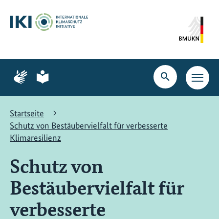
Zum
Zur
Zur
Hauptinhalt
Suche
Hauptnavigation
springen
springen
springen
Zur
Zur
Seite
Seite
Suche
Haupt
für
für
öffnen
Navig
Gebärdensprache
leichte
öffne
Sprache
Startseite
Schutz von Bestäubervielfalt für verbesserte
Klimaresilienz
Schutz von
Bestäubervielfalt für
verbesserte