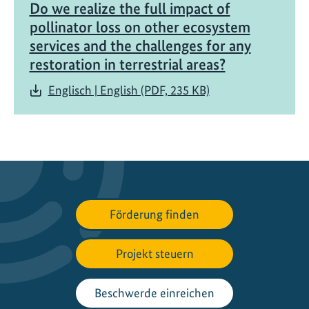
t
Do we realize the full impact of
i
pollinator loss on other ecosystem
z
services and the challenges for any
i
restoration in terrestrial areas?
d
e
Englisch | English (PDF, 235 KB)
Förderung finden
Projekt steuern
Beschwerde einreichen