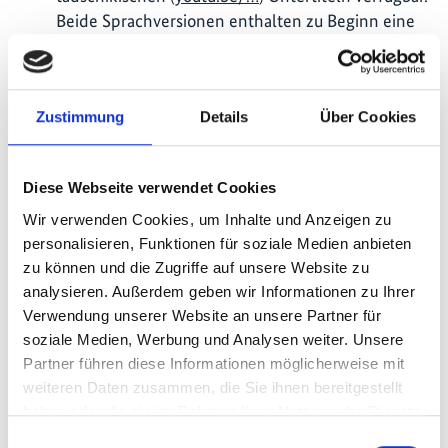
Beide Sprachversionen enthalten zu Beginn eine
Erklärung von Neimatullo Safarov (Leiter des
Nationalen Zentrums für biologische Vielfalt und
biologische Sicherheit des Komitees für
Zustimmung
Details
Über Cookies
Umweltschutz; tadschikische Kontaktstelle für
das Übereinkommen über die biologische Vielfalt).
Zuvor wurde der Film auf Englisch (
youtu.be/…
)
Diese Webseite verwendet Cookies
und Arabisch (
youtu.be/…
) veröffentlicht.
Wir verwenden Cookies, um Inhalte und Anzeigen zu
Ein Artikel mit dem Titel „Strategien zum Schutz
personalisieren, Funktionen für soziale Medien anbieten
von Bestäubern müssen für alle Nationen machbar
zu können und die Zugriffe auf unsere Website zu
sein“ wurde veröffentlicht (Christmann 2020:
analysieren. Außerdem geben wir Informationen zu Ihrer
Nature Ecology & Evolution,
rdcu.be/…
).
Verwendung unserer Website an unsere Partner für
Der Artikel „Climate change enforces to look
soziale Medien, Werbung und Analysen weiter. Unsere
beyond the plant - the example of pollinators“
Partner führen diese Informationen möglicherweise mit
wurde veröffentlicht (Christmann 2019: Current
weiteren Daten zusammen, die Sie ihnen bereitgestellt
haben oder die sie im Rahmen Ihrer Nutzung der Dienste
Opinion in Plant Biology,
doi.org/…
).
gesammelt haben.
Einwilligungsauswahl