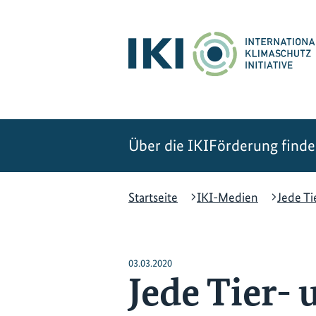
Zum
Zur
Zur
Hauptinhalt
Suche
Hauptnavigation
springen
springen
springen
Über die IKI
Förderung find
Startseite
IKI-Medien
Jede Ti
03.03.2020
Jede Tier- 