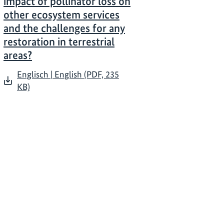
impact of pollinator loss on
other ecosystem services
and the challenges for any
restoration in terrestrial
areas?
Englisch | English (PDF, 235
KB)