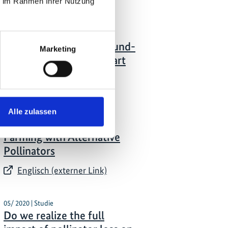
ie im Rahmen Ihrer Nutzung
02/ 2022 | Bericht
Regard and protect ground-
Marketing
nesting pollinators as part
of soil biodiversity
Englisch (PDF, 160 KB)
Alle zulassen
11/ 2021 | Studie
Farming with Alternative
Pollinators
Englisch (externer Link)
05/ 2020 | Studie
Do we realize the full