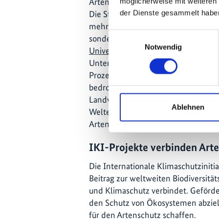
Artenvielfalt auch in der allgemei
möglicherweise mit weiteren
der Dienste gesammelt habe
Die Studie hat für manche Gebiete 
mehr als 75 Prozent belegt. Dass da
Einwilligungsauswahl
sondern ein globales Problem ist, ze
Notwendig
Universität Sydney
aus dem Jahr 2018
Untersuchungen zusammenfasst. Das
Prozent der Insektenarten nehmen a
bedroht. Betroffen sind auch viele B
Landwirtschaft wichtig sind und dam
Ablehnen
Welternährung. So wird deutlich, da
Arten braucht.
IKI-Projekte verbinden Art
Die Internationale Klimaschutzinitiat
Beitrag zur weltweiten Biodiversitä
und Klimaschutz verbindet. Geförder
den Schutz von Ökosystemen abziel
für den Artenschutz schaffen.