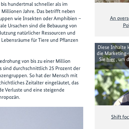
bis hundertmal schneller als im
Millionen Jahre. Das betrifft neben
An overse
ruppen wie Insekten oder Amphibien –
Po
rale Ursachen sind die Bebauung von
 Nutzung natürlicher Ressourcen und
e Lebensräume für Tiere und Pflanzen
Diese Inhalte 
die Marketing-
Sie
hier
, um d
edrohung von bis zu einer Million
 sind durchschnittlich 25 Prozent der
anzengruppen. So hat der Mensch mit
hichtliches Zeitalter eingeläutet, das
de Verluste und eine steigende
hropozän.
Shift fo