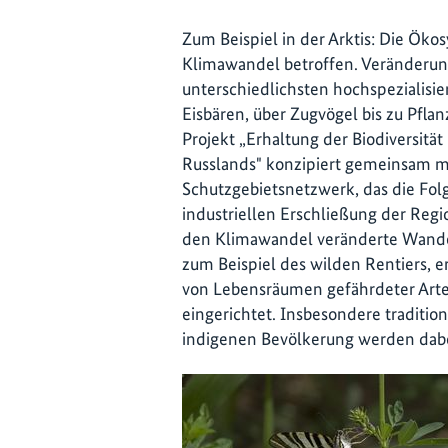
Zum Beispiel in der Arktis: Die Öko
Klimawandel betroffen. Veränderung
unterschiedlichsten hochspezialisier
Eisbären, über Zugvögel bis zu Pfla
Projekt „Erhaltung der Biodiversitä
Russlands" konzipiert gemeinsam mi
Schutzgebietsnetzwerk, das die Fo
industriellen Erschließung der Reg
den Klimawandel veränderte Wander
zum Beispiel des wilden Rentiers, e
von Lebensräumen gefährdeter Art
eingerichtet. Insbesondere traditio
indigenen Bevölkerung werden dabei