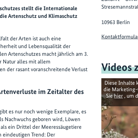
Stresemannstra
chutzes stellt die Internationale
, die Artenschutz und Klimaschutz
10963 Berlin
Kontaktformula
falt der Arten ist auch eine
cherheit und Lebensqualität der
len Artenschutzes macht jährlich am 3.
 Natur alles mit allem
Videos 
 der rasant voranschreitende Verlust
Diese Inhalte 
die Marketing-
tenverluste im Zeitalter des
Sie
hier
, um d
ibt es nur noch wenige Exemplare, es
als Nachwuchs geboren wird, Löwen
ls ein Drittel der Meeressäugetiere
en eindeutigen Trend: Der