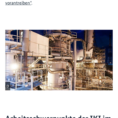
vorantreiben“
.
©