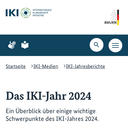
Zum
Zur
Zur
Hauptinhalt
Suche
Hauptnavigation
springen
springen
springen
Zur
Zur
Seite
Seite
Suche
Haupt
für
für
öffnen
Navig
Gebärdensprache
leichte
öffne
Sprache
Startseite
IKI-Medien
IKI-Jahresberichte
Das IKI-Jahr 2024
Ein Überblick über einige wichtige
Schwerpunkte des IKI-Jahres 2024.