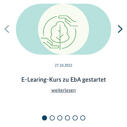
Vorherige
N
27.10.2022
E-Learing-Kurs zu EbA gestartet
E
weiterlesen
-
L
e
a
r