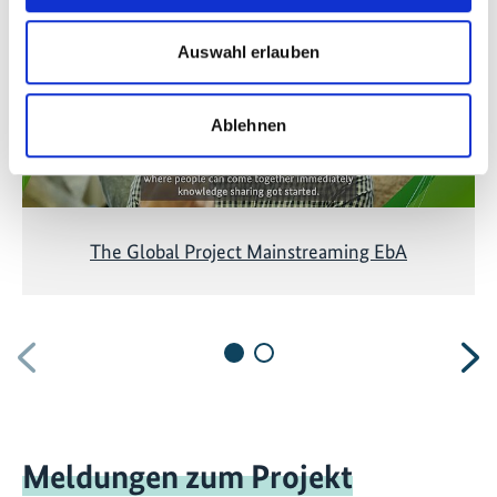
hier
, um die Cookies zu akzeptieren und das Video
anzuzeigen!
Auswahl erlauben
Ablehnen
The Global Project Mainstreaming EbA
Vorherige
N
Meldungen zum Projekt