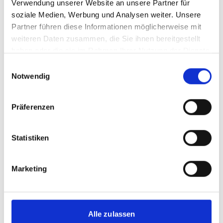
Verwendung unserer Website an unsere Partner für
soziale Medien, Werbung und Analysen weiter. Unsere
mehr Publikationen
Partner führen diese Informationen möglicherweise mit
weiteren Daten zusammen, die Sie ihnen bereitgestellt
haben oder die sie im Rahmen Ihrer Nutzung der Dienste
gesammelt haben.
Einwilligungsauswahl
Notwendig
Projekt
Präferenzen
Mainstreaming EbA – Stärkung ökosystembasierter
Anpassung in Planungs- und Entscheidungsprozessen
Statistiken
Marketing
Videos zum Projekt
Diese Inhalte können nicht angezeigt werden, da die
Alle zulassen
Marketing-Cookies abgelehnt wurden. Klicken Sie