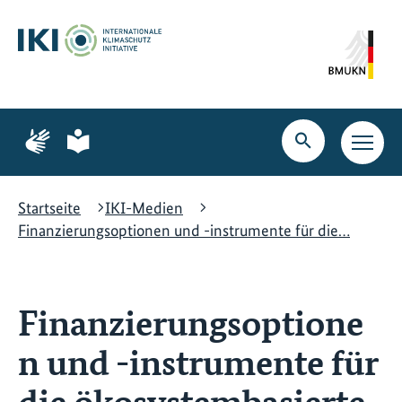
Zum
Zur
Zur
Hauptinhalt
Suche
Hauptnavigation
springen
springen
springen
Zur
Zur
Seite
Seite
Suche
Haupt
für
für
öffnen
Navig
Gebärdensprache
leichte
öffne
Sprache
Startseite
IKI-Medien
Finanzierungsoptionen und -instrumente für die…
Finanzierungsoptione
n und -instrumente für
die ökosystembasierte