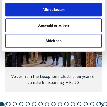
Videos zum Projekt
Alle zulassen
Diese Inhalte können nicht angezeigt werden, da die
Marketing-Cookies abgelehnt wurden. Klicken Sie
hier
, um die Cookies zu akzeptieren und das Video
Auswahl erlauben
anzuzeigen!
Ablehnen
Voices from the Lusophone Cluster: Ten years of
climate transparency – Part 2
Vorherige
N