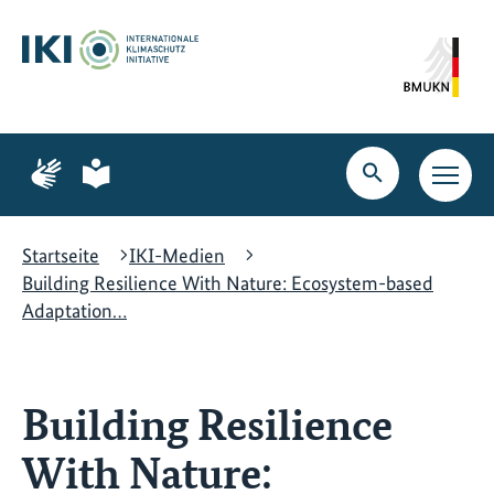
Zum
Zur
Zur
Hauptinhalt
Suche
Hauptnavigation
springen
springen
springen
Zur
Zur
Seite
Seite
Suche
Haupt
für
für
öffnen
Navig
Gebärdensprache
leichte
öffne
Sprache
Startseite
IKI-Medien
Building Resilience With Nature: Ecosystem-based
Adaptation…
Building Resilience
With Nature: