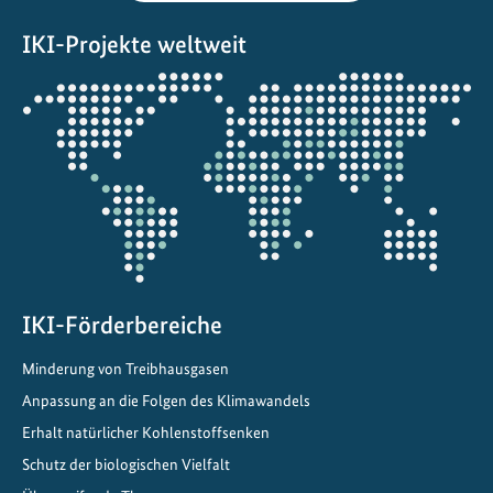
s
IKI-Projekte weltweit
c
h
Öffnet
u
die
t
Projektkarte
z
z
i
e
l
e
i
IKI-Förderbereiche
n
Minderung von Treibhausgasen
Z
e
Anpassung an die Folgen des Klimawandels
n
Erhalt natürlicher Kohlenstoffsenken
t
Schutz der biologischen Vielfalt
r