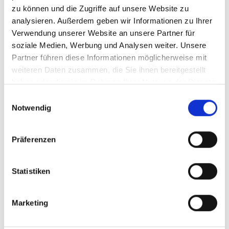
zu können und die Zugriffe auf unsere Website zu
analysieren. Außerdem geben wir Informationen zu Ihrer
Verwendung unserer Website an unsere Partner für
mehr Publikationen
soziale Medien, Werbung und Analysen weiter. Unsere
Partner führen diese Informationen möglicherweise mit
weiteren Daten zusammen, die Sie ihnen bereitgestellt
haben oder die sie im Rahmen Ihrer Nutzung der Dienste
gesammelt haben.
Einwilligungsauswahl
Projekte
Notwendig
Mainstreaming EbA – Stärkung ökosystembasierter
Präferenzen
Anpassung in Planungs- und Entscheidungsprozessen
Unterstützungsvorhaben für die Umsetzung des Paris-
Statistiken
Abkommens (SPA)
Marketing