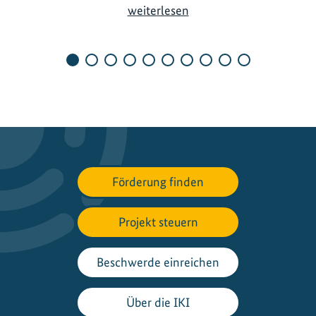
N
weiterlesen
e
u
e
n
a
t
i
o
n
Förderung finden
a
l
e
Projekt steuern
K
l
Beschwerde einreichen
i
m
Über die IKI
a