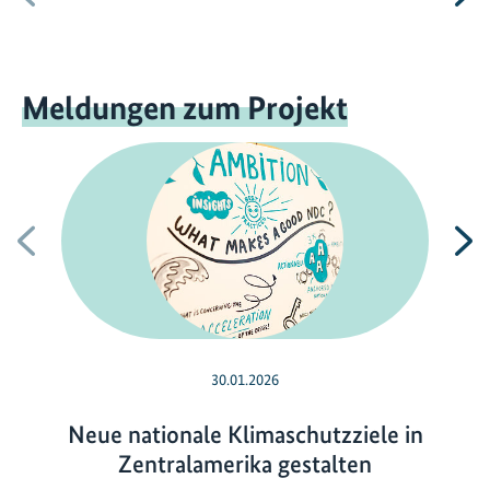
Meldungen zum Projekt
Vorherige
N
30.01.2026
Neue nationale Klimaschutzziele in
Zentralamerika gestalten