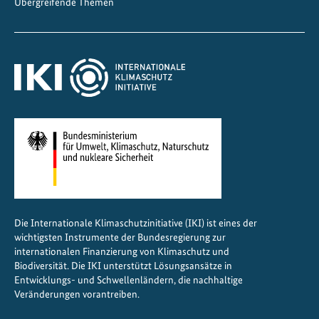
Übergreifende Themen
a
l
a
m
e
r
i
k
a
g
e
s
Die Internationale Klimaschutzinitiative (IKI) ist eines der
t
wichtigsten Instrumente der Bundesregierung zur
a
internationalen Finanzierung von Klimaschutz und
l
Biodiversität. Die IKI unterstützt Lösungsansätze in
t
Entwicklungs- und Schwellenländern, die nachhaltige
Veränderungen vorantreiben.
e
n