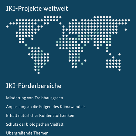
g
IKI-Projekte weltweit
e
s
Öffnet
t
die
a
Projektkarte
r
t
e
t
IKI-Förderbereiche
Minderung von Treibhausgasen
Anpassung an die Folgen des Klimawandels
Erhalt natürlicher Kohlenstoffsenken
Schutz der biologischen Vielfalt
Übergreifende Themen