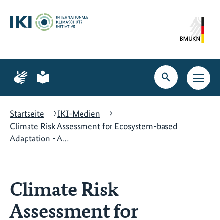
Zum
Zur
Zur
Hauptinhalt
Suche
Hauptnavigation
springen
springen
springen
Zur
Zur
Seite
Seite
Suche
Haupt
für
für
öffnen
Navig
Gebärdensprache
leichte
öffne
Sprache
Startseite
IKI-Medien
Climate Risk Assessment for Ecosystem-based
Adaptation - A…
Climate Risk
Assessment for