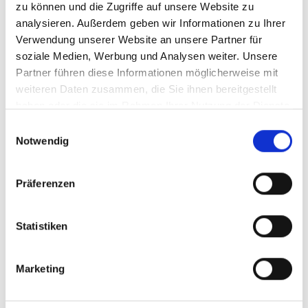
zu können und die Zugriffe auf unsere Website zu
analysieren. Außerdem geben wir Informationen zu Ihrer
Verwendung unserer Website an unsere Partner für
soziale Medien, Werbung und Analysen weiter. Unsere
mehr Publikationen
Partner führen diese Informationen möglicherweise mit
weiteren Daten zusammen, die Sie ihnen bereitgestellt
haben oder die sie im Rahmen Ihrer Nutzung der Dienste
gesammelt haben.
Einwilligungsauswahl
Notwendig
Projekte
CD-REDD: Verminderung von Emissionen aus
Präferenzen
Entwaldung in Entwicklungsländern
Statistiken
Mainstreaming EbA – Stärkung ökosystembasierter
Anpassung in Planungs- und Entscheidungsprozessen
Marketing