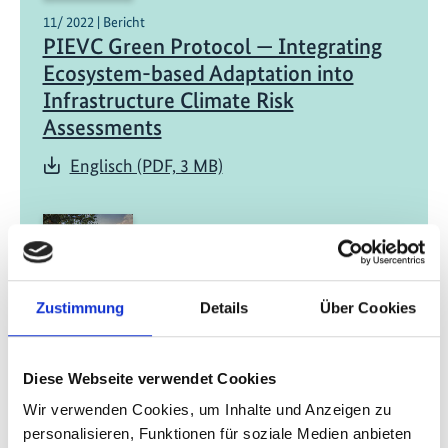
11/ 2022 | Bericht
PIEVC Green Protocol — Integrating
Ecosystem-based Adaptation into
Infrastructure Climate Risk
Assessments
Englisch (PDF, 3 MB)
Zustimmung
Details
Über Cookies
10/ 2022 | Studie
Synergies between adaptation,
Diese Webseite verwendet Cookies
biodiversity, and mitigation
Wir verwenden Cookies, um Inhalte und Anzeigen zu
personalisieren, Funktionen für soziale Medien anbieten
Englisch (PDF, 4 MB)