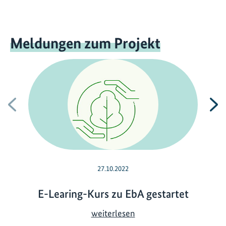
Meldungen zum Projekt
Vorherige
N
27.10.2022
E-Learing-Kurs zu EbA gestartet
E
weiterlesen
-