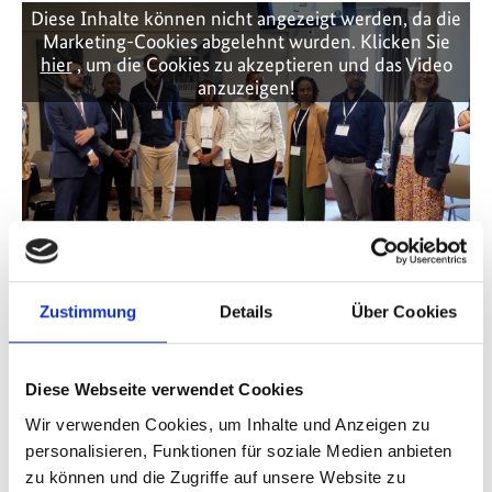
Diese Inhalte können nicht angezeigt werden, da die
Marketing-Cookies abgelehnt wurden. Klicken Sie
hier
, um die Cookies zu akzeptieren und das Video
anzuzeigen!
Voices from the Lusophone Cluster: Ten years of
Zustimmung
Details
Über Cookies
climate transparency – Part 2
Diese Webseite verwendet Cookies
Vorherige
N
Wir verwenden Cookies, um Inhalte und Anzeigen zu
personalisieren, Funktionen für soziale Medien anbieten
zu können und die Zugriffe auf unsere Website zu