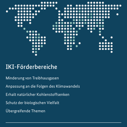
r
Öffnet
d
die
i
Projektkarte
e
Z
u
k
u
n
f
IKI-Förderbereiche
t
Minderung von Treibhausgasen
B
o
Anpassung an die Folgen des Klimawandels
l
Erhalt natürlicher Kohlenstoffsenken
i
Schutz der biologischen Vielfalt
v
Übergreifende Themen
i
e