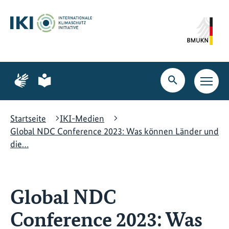
Zum
Zur
Zur
Hauptinhalt
Suche
Hauptnavigation
springen
springen
springen
Zur
Zur
Seite
Seite
Suche
Haupt
für
für
öffnen
Navig
Gebärdensprache
leichte
öffne
Sprache
Startseite
IKI-Medien
Global NDC Conference 2023: Was können Länder und
die…
Global NDC
Conference 2023: Was