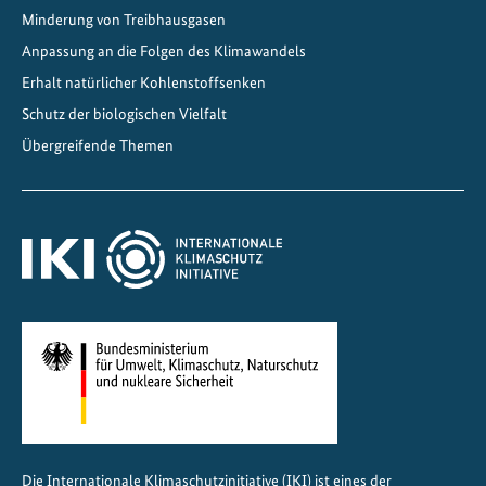
Minderung von Treibhausgasen
Z
e
Anpassung an die Folgen des Klimawandels
n
Erhalt natürlicher Kohlenstoffsenken
t
Schutz der biologischen Vielfalt
r
Übergreifende Themen
a
l
a
m
e
r
i
k
a
g
e
s
Die Internationale Klimaschutzinitiative (IKI) ist eines der
t