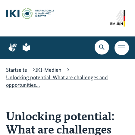
Zum
Zur
Zur
Hauptinhalt
Suche
Hauptnavigation
springen
springen
springen
Zur
Zur
Seite
Seite
Suche
Haupt
für
für
öffnen
Navig
Gebärdensprache
leichte
öffne
Sprache
Startseite
IKI-Medien
Unlocking potential: What are challenges and
opportunities…
Unlocking potential:
What are challenges