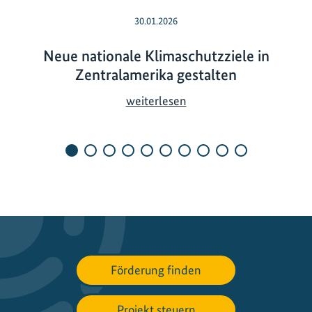
30.01.2026
Neue nationale Klimaschutzziele in
Zentralamerika gestalten
N
weiterlesen
e
u
e
n
a
t
i
o
n
Förderung finden
a
l
e
Projekt steuern