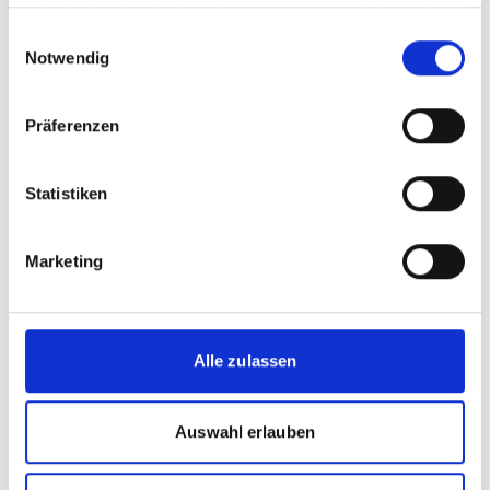
haben oder die sie im Rahmen Ihrer Nutzung der Dienste
Harnessing Transparency for Industry
gesammelt haben.
Einwilligungsauswahl
Decarbonisation - Good Practices in
Notwendig
Greenhouse Gas Inventory
Compilation for the Industry Sector
Präferenzen
Englisch (PDF, 2 MB)
Statistiken
Marketing
11/ 2022 | Studie
Alle zulassen
On the road to 2025- Lessons for
effective NDC update support
Auswahl erlauben
Englisch (PDF, 9 MB)