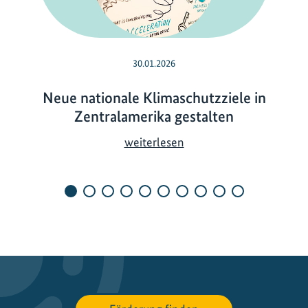
30.01.2026
Neue nationale Klimaschutzziele in
Zentralamerika gestalten
N
weiterlesen
e
u
e
n
a
t
i
o
n