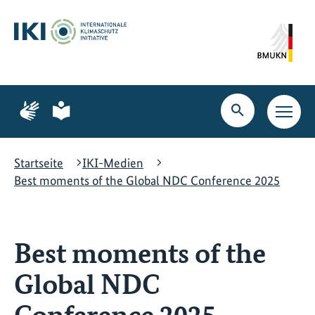
Zum
Zur
Zur
Hauptinhalt
Suche
Hauptnavigation
springen
springen
springen
Zur
Zur
Seite
Seite
Suche
Haupt
für
für
öffnen
Navig
Gebärdensprache
leichte
öffne
Sprache
Startseite
IKI-Medien
Best moments of the Global NDC Conference 2025
Best moments of the
Global NDC
Conference 2025