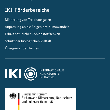
e
i
IKI-Förderbereiche
n
Minderung von Treibhausgasen
Z
e
Anpassung an die Folgen des Klimawandels
n
Erhalt natürlicher Kohlenstoffsenken
t
Schutz der biologischen Vielfalt
r
Übergreifende Themen
a
l
a
m
e
r
i
k
a
g