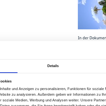
In der Dokument
informiert die 
ganzen Welt übe
praktischen Ums
Klimaschutz. D
Details
Naturschutz und
Medienprojekt
i
Cookies
nhalte und Anzeigen zu personalisieren, Funktionen für soziale
kt
Website zu analysieren. Außerdem geben wir Informationen zu I
r soziale Medien, Werbung und Analysen weiter. Unsere Partner
 Daten zusammen, die Sie ihnen bereitgestellt haben oder die s