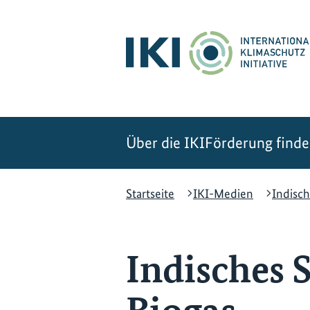
Zum
Zur
Zur
Hauptinhalt
Suche
Hauptnavigation
springen
springen
springen
Über die IKI
Förderung find
Startseite
IKI-Medien
Indisch
Indisches 