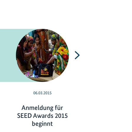
Nächste
06.03.2015
19.09.2014
Anmeldung für
Gewinner der S
SEED Awards 2015
Awards 2014
beginnt
G
weiterlesen