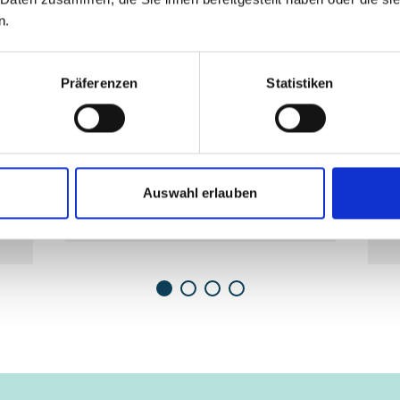
eigt
Diese Inhalte können nicht angezeigt
Die
n.
es
werden, da die Marketing-Cookies
w
, um
abgelehnt wurden. Klicken Sie
hier
, um
abge
das
die Cookies zu akzeptieren und das
d
Präferenzen
Statistiken
Video anzuzeigen!
en
Die Recycling-Prediger in
Auswahl erlauben
Südafrika