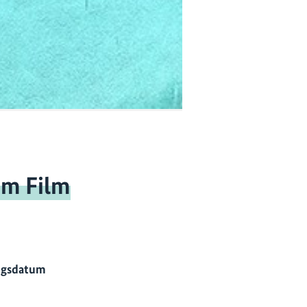
um Film
ngsdatum