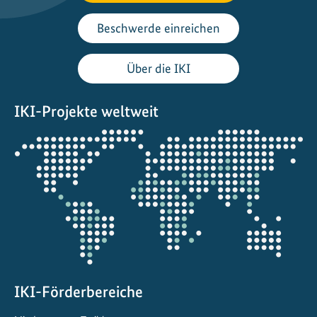
n
f
Beschwerde einreichen
ü
r
Über die IKI
n
a
IKI-Projekte weltweit
c
h
Öffnet
h
die
a
Projektkarte
l
t
i
g
e
G
e
IKI-Förderbereiche
b