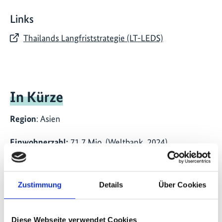
Links
Thailands Langfriststrategie (LT-LEDS)
In Kürze
Region
: Asien
Einwohnerzahl:
71,7 Mio. (Weltbank, 2024)
CO
eq-Emissionen gesamt (inkl. LUCF):
418,7 Mio. t
2
(ClimateWatch, 2022)
Zustimmung
Details
Über Cookies
CO
eq-Emissionen pro Kopf (inkl. LUCF):
5,8 t
2
(ClimateWatch, 2022)
Diese Webseite verwendet Cookies