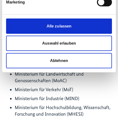
Marketing
ClimateWatch
NDC-Partnerschaft: Länderseite
Alle zulassen
IKI-Partnerministerien
:
Auswahl erlauben
Ministerium für natürliche Ressourcen und
Umwelt (MoNRE)
Ablehnen
Ministerium für Energie (MoE)
Ministerium für Landwirtschaft und
Genossenschaften (MoAC)
Ministerium für Verkehr (MoT)
Ministerium für Industrie (MIND)
Ministerium für Hochschulbildung, Wissenschaft,
Forschung und Innovation (MHESI)