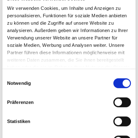
Wir verwenden Cookies, um Inhalte und Anzeigen zu
Gesamtenergieversorgung (IEA; 2023):
personalisieren, Funktionen für soziale Medien anbieten
zu können und die Zugriffe auf unsere Website zu
12 % Kohle
analysieren. Außerdem geben wir Informationen zu Ihrer
27 % Gas
Verwendung unserer Website an unsere Partner für
0,5 % Wasser
soziale Medien, Werbung und Analysen weiter. Unsere
Partner führen diese Informationen möglicherweise mit
1 % Wind, PV etc.
weiteren Daten zusammen, die Sie ihnen bereitgestellt
19 % Biomasse / Abfall
haben oder die sie im Rahmen Ihrer Nutzung der Dienste
gesammelt haben.
41 % Öl
Einwilligungsauswahl
Notwendig
19 % EE im Strommix (2 % Wind, 3 % PV)
IKI-Projekte im Land (Stand: September 2025)
:
Präferenzen
bilateral: 3 laufend, 14 abgeschlossen
Statistiken
regional: 8 laufend, 13 abgeschlossen
global: 18 laufend, 30 abgeschlossen