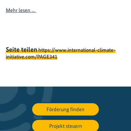
u
n
Mehr lesen ...
g
v
o
n
I
Seite teilen
https://www.international-climate-
n
initiative.com/PAGE341
v
e
s
t
i
t
i
Förderung finden
o
n
Projekt steuern
e