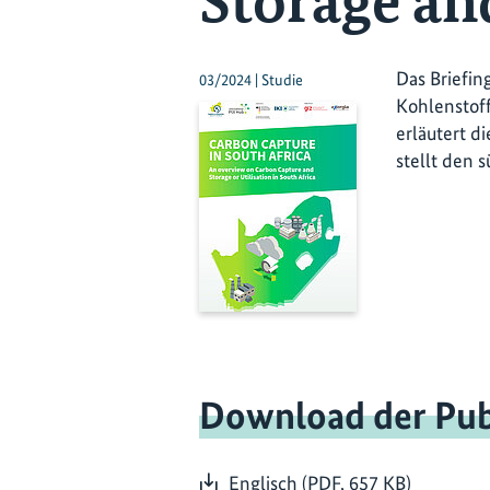
Storage and
Das Briefin
03/2024 | Studie
Kohlenstoff
erläutert d
stellt den s
Download der Pub
Englisch (PDF, 657 KB)