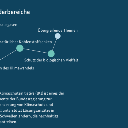
d
e
e
f
derbereiche
r
ü
N
r
bhausgasen
Übergreifende Themen
a
e
t
i
 natürlicher Kohlenstoffsenken
u
n
r
e
Schutz der biologischen Vielfalt
n
g
en des Klimawandels
r
ü
n
limaschutzinitiative (IKI) ist eines der
e
mente der Bundesregierung zur
n
nanzierung von Klimaschutz und
IKI unterstützt Lösungsansätze in
Ü
Schwellenländern, die nachhaltige
b
antreiben.
e