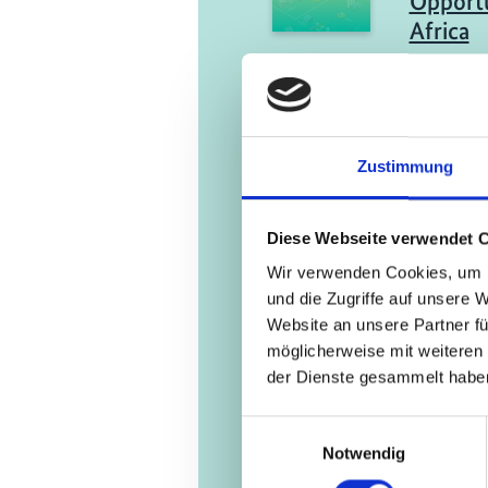
Opportu
Africa
Engli
11/ 2025 | B
Green H
Zustimmung
Africa: 
a Susta
Diese Webseite verwendet 
Compet
Wir verwenden Cookies, um I
Engli
und die Zugriffe auf unsere 
Website an unsere Partner fü
möglicherweise mit weiteren
der Dienste gesammelt habe
Einwilligungsauswahl
Notwendig