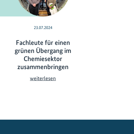
23.07.2024
01.04.2021
Fachleute für einen
Frieden mit d
grünen Übergang im
Natur
Chemiesektor
F
weiterlesen
zusammenbringen
r
i
F
weiterlesen
e
a
d
c
e
h
n
l
m
e
i
u
t
t