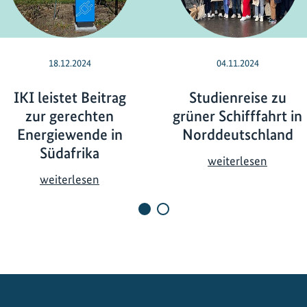
18.12.2024
04.11.2024
IKI leistet Beitrag
Studienreise zu
zur gerechten
grüner Schifffahrt in
Energiewende in
Norddeutschland
Südafrika
S
weiterlesen
t
I
weiterlesen
u
K
d
I
i
l
e
e
n
i
r
s
e
t