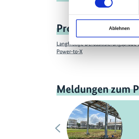
Projekt
Ablehnen
Langfristige Defossilisierungspfade 
Power-to-X
Meldungen zum P
Vorherige