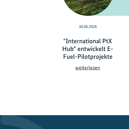
30.06.2026
"International PtX
Hub" entwickelt E-
Fuel-Pilotprojekte
"
weiterlesen
I
n
t
e
r
n
a
t