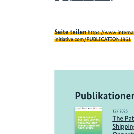
Seite teilen
https://www.interna
initiative.com/PUBLICATION1961
Publikatione
12/ 2025
The Pat
Shippin