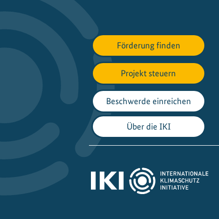
i
o
n
a
Förderung finden
l
P
Projekt steuern
t
X
Beschwerde einreichen
H
u
Über die IKI
b
"
e
n
t
w
i
c