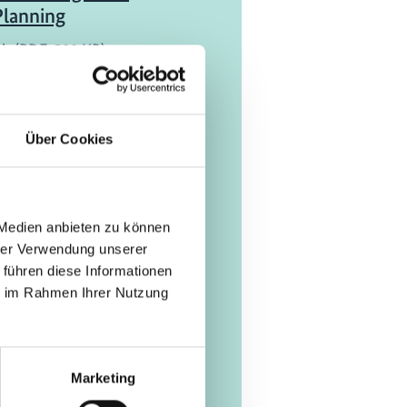
Planning
ch (PDF, 500 KB)
udie
s de la Unión Europea
Über Cookies
tificación de H2
le y productos PtX
ch (PDF, 2 MB)
 Medien anbieten zu können
hrer Verwendung unserer
 führen diese Informationen
ie im Rahmen Ihrer Nutzung
Marketing