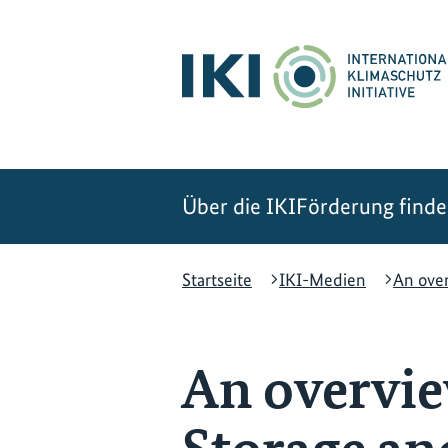
Zum
Zur
Zur
Hauptinhalt
Suche
Hauptnavigation
springen
springen
springen
Über die IKI
Förderung find
Startseite
IKI-Medien
An over
An overvie