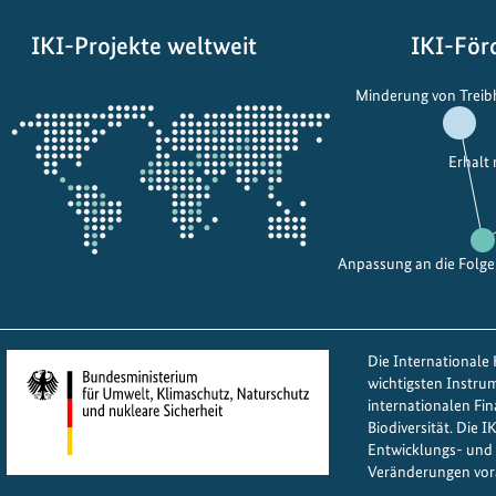
i
e
s
t
IKI-Projekte weltweit
IKI-För
e
B
Öffnet
z
e
Minderung von Trei
die
u
i
Projektkarte
g
t
Erhalt
r
r
ü
a
n
g
e
z
Anpassung an die Folg
r
u
S
r
c
g
Die Internationale K
h
e
wichtigsten Instru
i
r
internationalen Fi
f
e
Biodiversität. Die 
Entwicklungs- und 
f
c
Veränderungen vor
f
h