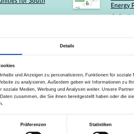
nities for South
Energy 
Englis
sch (PDF, 3 MB)
ericht
11/ 2025 | St
ydrogen in South
Criterio
Details
Strategic Enablers for
para cer
inable and
renovab
Cookies
itive Economy
Spanis
nhalte und Anzeigen zu personalisieren, Funktionen für soziale
sch (PDF, 7 MB)
Website zu analysieren. Außerdem geben wir Informationen zu I
r soziale Medien, Werbung und Analysen weiter. Unsere Partner
 Daten zusammen, die Sie ihnen bereitgestellt haben oder die s
n.
mehr Publikationen
Präferenzen
Statistiken