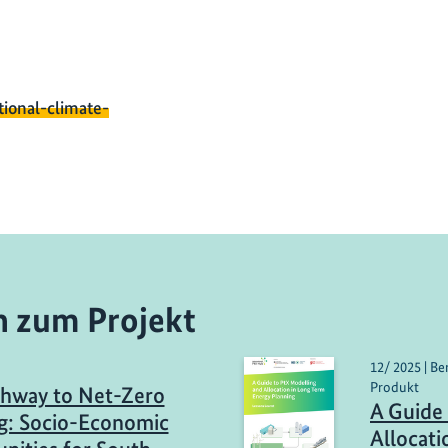
tional-climate-
n zum Projekt
12/ 2025 | B
Produkt
hway to Net-Zero
A Guide
g: Socio-Economic
Allocati