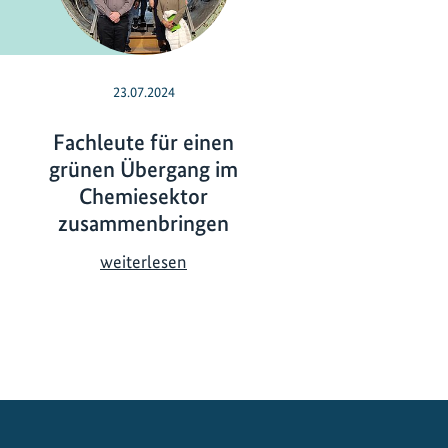
23.07.2024
01.04.2021
Fachleute für einen
Frieden mit d
grünen Übergang im
Natur
Chemiesektor
F
weiterlesen
zusammenbringen
r
i
F
weiterlesen
e
a
d
c
e
h
n
l
m
e
i
u
t
t