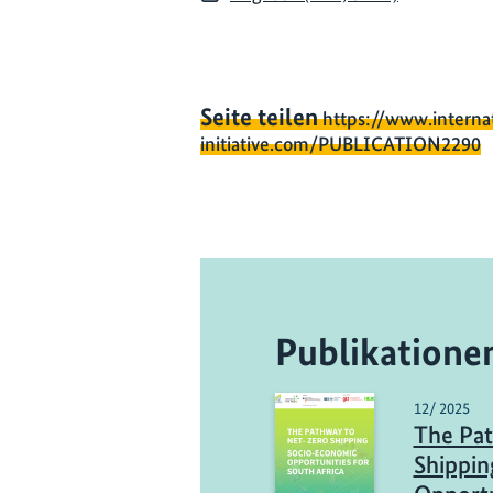
Seite teilen
https://www.interna
initiative.com/PUBLICATION2290
Publikatione
12/ 2025
The Pat
Shippin