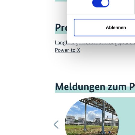
Projekt
Ablehnen
Langfristige Defossilisierungspfade 
Power-to-X
Meldungen zum P
Vorherige