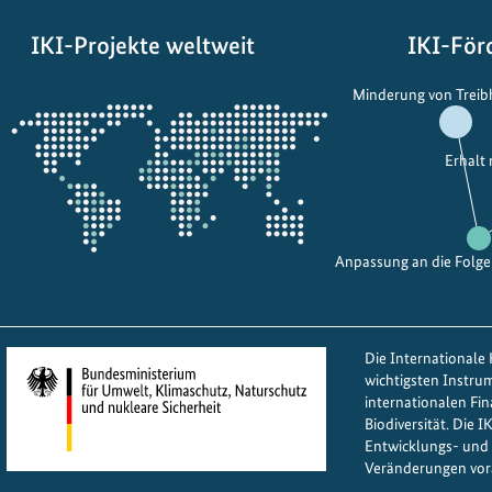
i
e
s
t
IKI-Projekte weltweit
IKI-För
e
B
Öffnet
z
e
Minderung von Trei
die
u
i
Projektkarte
g
t
Erhalt
r
r
ü
a
n
g
e
z
Anpassung an die Folg
r
u
S
r
c
g
Die Internationale K
h
e
wichtigsten Instru
i
r
internationalen Fi
f
e
Biodiversität. Die 
Entwicklungs- und 
f
c
Veränderungen vor
f
h