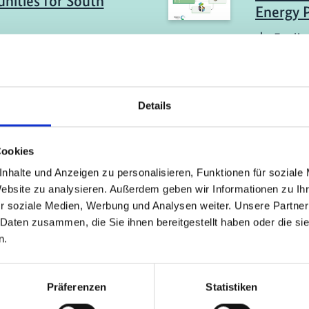
nities for South
Energy 
Englis
sch (PDF, 3 MB)
ericht
11/ 2025 | St
ydrogen in South
Criterio
Details
Strategic Enablers for
para cer
inable and
renovab
Cookies
itive Economy
Spanis
nhalte und Anzeigen zu personalisieren, Funktionen für soziale
sch (PDF, 7 MB)
Website zu analysieren. Außerdem geben wir Informationen zu I
r soziale Medien, Werbung und Analysen weiter. Unsere Partner
 Daten zusammen, die Sie ihnen bereitgestellt haben oder die s
n.
mehr Publikationen
Präferenzen
Statistiken