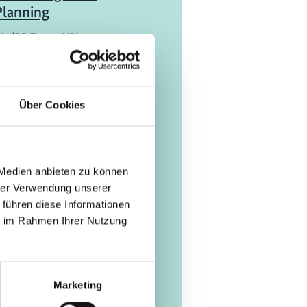
Planning
ch (PDF, 500 KB)
udie
s de la Unión Europea
Über Cookies
tificación de H2
le y productos PtX
ch (PDF, 2 MB)
 Medien anbieten zu können
hrer Verwendung unserer
 führen diese Informationen
ie im Rahmen Ihrer Nutzung
Marketing