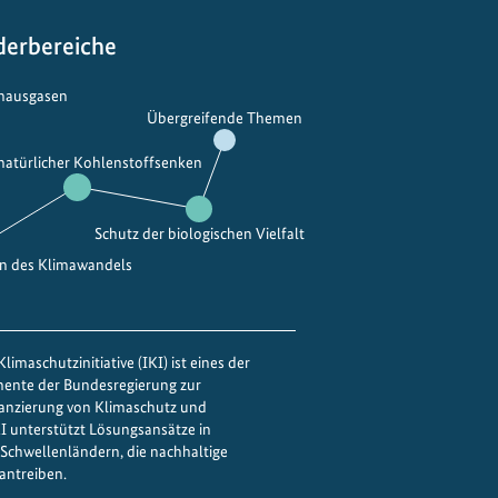
d
e
e
f
derbereiche
r
ü
N
r
bhausgasen
Übergreifende Themen
a
e
t
i
 natürlicher Kohlenstoffsenken
u
n
r
e
Schutz der biologischen Vielfalt
n
g
en des Klimawandels
r
ü
n
limaschutzinitiative (IKI) ist eines der
e
mente der Bundesregierung zur
n
nanzierung von Klimaschutz und
IKI unterstützt Lösungsansätze in
Ü
Schwellenländern, die nachhaltige
b
antreiben.
e