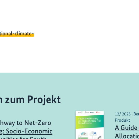
tional-climate-
n zum Projekt
12/ 2025 | B
Produkt
hway to Net-Zero
A Guide
g: Socio-Economic
Allocati