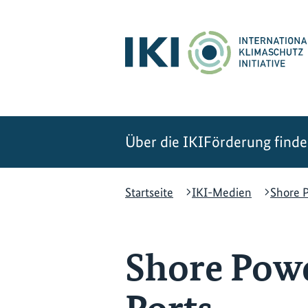
Zum
Zur
Zur
Hauptinhalt
Suche
Hauptnavigation
springen
springen
springen
Über die IKI
Förderung find
Startseite
IKI-Medien
Shore 
Shore Powe