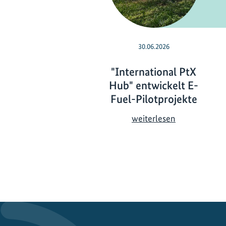
30.06.2026
"International PtX
Hub" entwickelt E-
Fuel-Pilotprojekte
"
weiterlesen
I
n
t
e
r
n
a
t