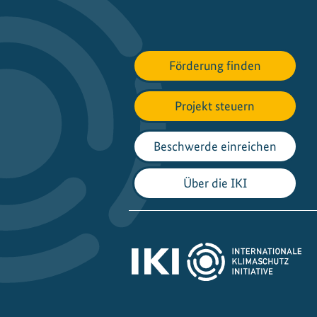
i
o
n
a
Förderung finden
l
P
Projekt steuern
t
X
Beschwerde einreichen
H
u
Über die IKI
b
"
e
n
t
w
i
c