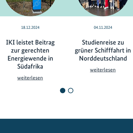
18.12.2024
04.11.2024
IKI leistet Beitrag
Studienreise zu
zur gerechten
grüner Schifffahrt in
Energiewende in
Norddeutschland
Südafrika
S
weiterlesen
t
I
weiterlesen
u
K
d
I
i
l
e
e
n
i
r
s
e
t