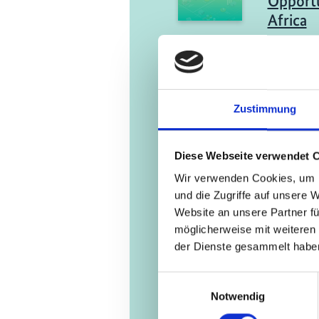
Opportu
Africa
Engli
11/ 2025 | B
Green H
Zustimmung
Africa: 
a Susta
Diese Webseite verwendet 
Compet
Wir verwenden Cookies, um I
Engli
und die Zugriffe auf unsere 
Website an unsere Partner fü
möglicherweise mit weiteren
der Dienste gesammelt habe
Einwilligungsauswahl
Notwendig