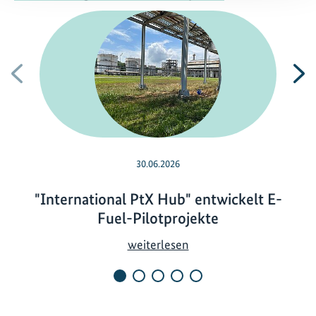
Vorherige
N
30.06.2026
"International PtX Hub" entwickelt E-
Fuel-Pilotprojekte
"
weiterlesen
I
n
t
e