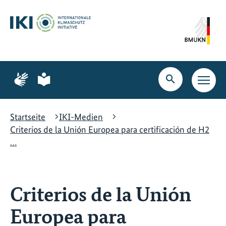
Zum
Zur
Zur
Hauptinhalt
Suche
Hauptnavigation
springen
springen
springen
Zur
Zur
Seite
Seite
Suche
Haupt
für
für
öffnen
Navig
Gebärdensprache
leichte
öffne
Sprache
Startseite
IKI-Medien
Criterios de la Unión Europea para certificación de H2
…
Criterios de la Unión
Europea para