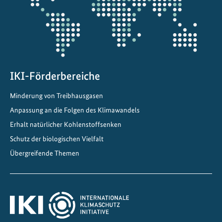
t
w
i
c
k
e
IKI-Förderbereiche
l
Minderung von Treibhausgasen
t
Anpassung an die Folgen des Klimawandels
E
-
Erhalt natürlicher Kohlenstoffsenken
F
Schutz der biologischen Vielfalt
u
Übergreifende Themen
e
l
-
P
i