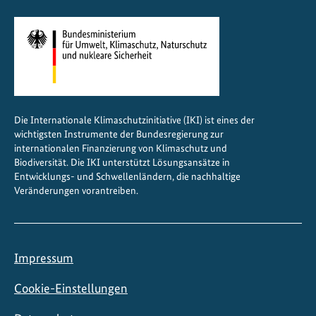
l
o
t
p
r
o
j
Die Internationale Klimaschutzinitiative (IKI) ist eines der
e
wichtigsten Instrumente der Bundesregierung zur
k
internationalen Finanzierung von Klimaschutz und
t
Biodiversität. Die IKI unterstützt Lösungsansätze in
Entwicklungs- und Schwellenländern, die nachhaltige
e
Veränderungen vorantreiben.
Impressum
Cookie-Einstellungen