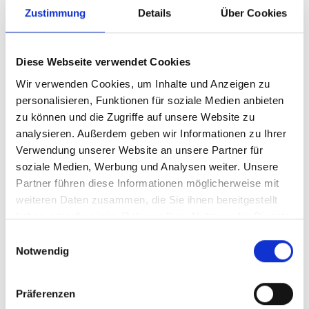
Zustimmung
Details
Über Cookies
11/ 2025 | Bericht
Green Hydrogen in South Africa:
Diese Webseite verwendet Cookies
Strategic Enablers for a Sustainable
and Competitive Economy
Wir verwenden Cookies, um Inhalte und Anzeigen zu
personalisieren, Funktionen für soziale Medien anbieten
Englisch (PDF, 7 MB)
zu können und die Zugriffe auf unsere Website zu
analysieren. Außerdem geben wir Informationen zu Ihrer
Verwendung unserer Website an unsere Partner für
soziale Medien, Werbung und Analysen weiter. Unsere
Partner führen diese Informationen möglicherweise mit
weiteren Daten zusammen, die Sie ihnen bereitgestellt
haben oder die sie im Rahmen Ihrer Nutzung der Dienste
gesammelt haben.
Einwilligungsauswahl
11/ 2025 | Studie
Notwendig
Identificación y análisis de permisos
para el desarrollo de proyectos de H2V
Präferenzen
y derivados en Argentina