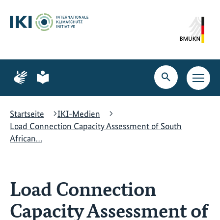
Zum
Zur
Zur
Hauptinhalt
Suche
Hauptnavigation
springen
springen
springen
Zur
Zur
Seite
Seite
Suche
Haupt
für
für
öffnen
Navig
Gebärdensprache
leichte
öffne
Sprache
Startseite
IKI-Medien
Load Connection Capacity Assessment of South
African…
Load Connection
Capacity Assessment of