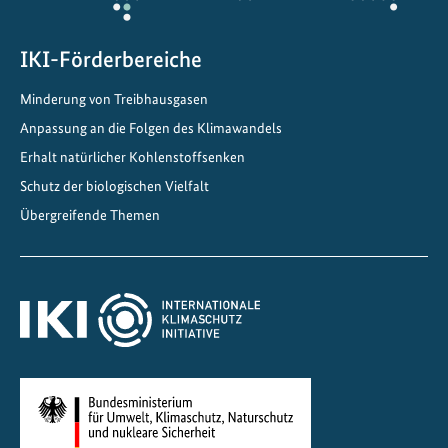
c
k
e
IKI-Förderbereiche
l
Minderung von Treibhausgasen
t
Anpassung an die Folgen des Klimawandels
E
-
Erhalt natürlicher Kohlenstoffsenken
F
Schutz der biologischen Vielfalt
u
Übergreifende Themen
e
l
-
P
i
l
o
t
p