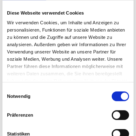
Strategic Enablers for a Sustainable
and Competitive Economy
Diese Webseite verwendet Cookies
Englisch (PDF, 7 MB)
Wir verwenden Cookies, um Inhalte und Anzeigen zu
personalisieren, Funktionen für soziale Medien anbieten
zu können und die Zugriffe auf unsere Website zu
analysieren. Außerdem geben wir Informationen zu Ihrer
Verwendung unserer Website an unsere Partner für
soziale Medien, Werbung und Analysen weiter. Unsere
Partner führen diese Informationen möglicherweise mit
weiteren Daten zusammen, die Sie ihnen bereitgestellt
11/ 2025 | Studie
haben oder die sie im Rahmen Ihrer Nutzung der Dienste
Criterios de la Unión Europea para
gesammelt haben.
Einwilligungsauswahl
certificación de H2 renovable y
Notwendig
productos PtX
Spanisch (PDF, 2 MB)
Präferenzen
Statistiken