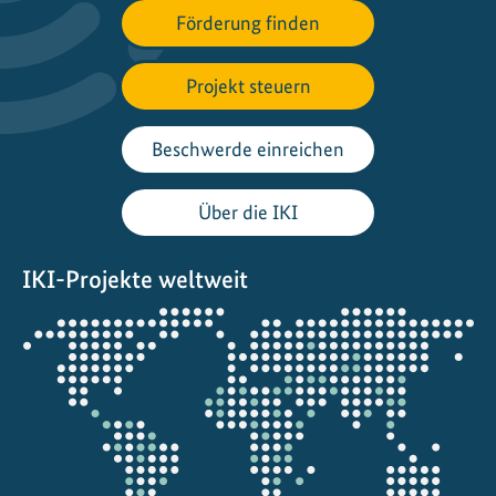
t
Förderung finden
i
o
Projekt steuern
n
a
l
Beschwerde einreichen
P
t
Über die IKI
X
H
IKI-Projekte weltweit
u
b
Öffnet
"
die
e
Projektkarte
n
t
w
i