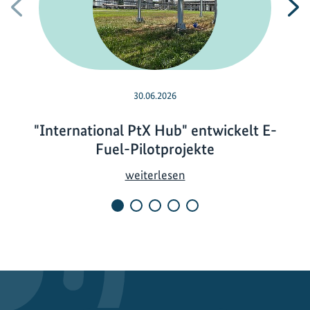
Vorherige
N
30.06.2026
"International PtX Hub" entwickelt E-
Fuel-Pilotprojekte
"
weiterlesen
I
n
t
e
r
n
a