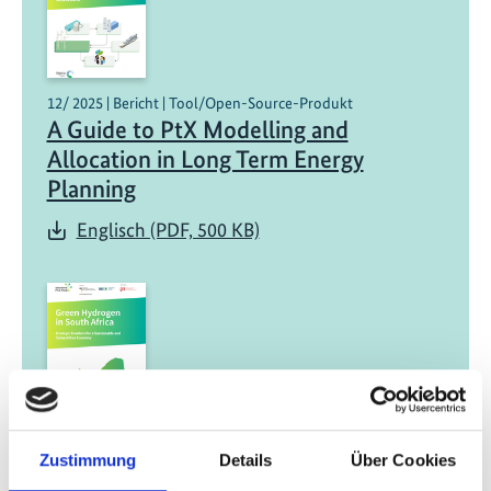
12/ 2025 | Bericht | Tool/Open-Source-Produkt
A Guide to PtX Modelling and
Allocation in Long Term Energy
Planning
Englisch (PDF, 500 KB)
11/ 2025 | Bericht
Zustimmung
Details
Über Cookies
Green Hydrogen in South Africa: