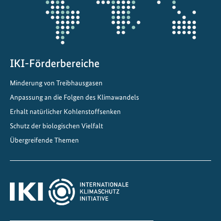
w
i
c
k
e
IKI-Förderbereiche
l
Minderung von Treibhausgasen
t
Anpassung an die Folgen des Klimawandels
E
-
Erhalt natürlicher Kohlenstoffsenken
F
Schutz der biologischen Vielfalt
u
Übergreifende Themen
e
l
-
P
i
l