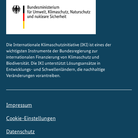
o
t
p
r
o
j
Die Internationale Klimaschutzinitiative (IKI) ist eines der
e
wichtigsten Instrumente der Bundesregierung zur
k
internationalen Finanzierung von Klimaschutz und
t
Biodiversität. Die IKI unterstützt Lösungsansätze in
Entwicklungs- und Schwellenländern, die nachhaltige
e
Veränderungen vorantreiben.
Impressum
Cookie-Einstellungen
Datenschutz