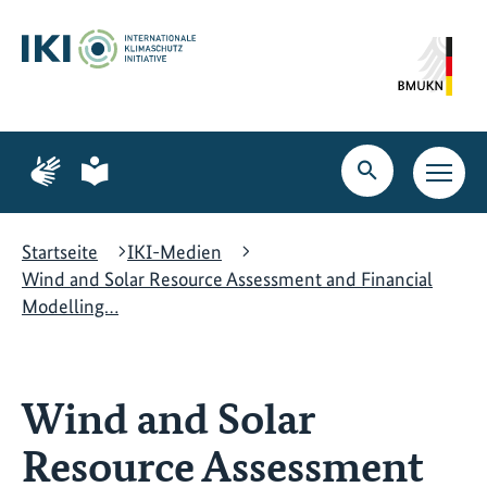
Zum
Zur
Zur
Hauptinhalt
Suche
Hauptnavigation
springen
springen
springen
Zur
Zur
Seite
Seite
Suche
Haupt
für
für
öffnen
Navig
Gebärdensprache
leichte
öffne
Sprache
Startseite
IKI-Medien
Wind and Solar Resource Assessment and Financial
Modelling…
Wind and Solar
Resource Assessment