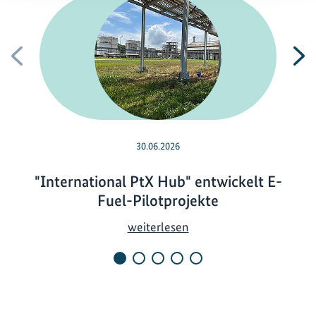
Vorherige
N
30.06.2026
"International PtX Hub" entwickelt E-
Fuel-Pilotprojekte
"
weiterlesen
I
n
t
e
r