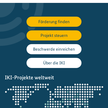
n
a
t
Förderung finden
i
o
Projekt steuern
n
a
l
Beschwerde einreichen
P
t
Über die IKI
X
H
IKI-Projekte weltweit
u
b
Öffnet
"
die
e
Projektkarte
n
t