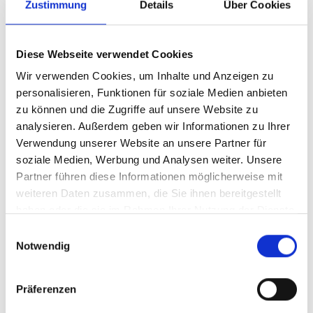
Zustimmung
Details
Über Cookies
11/ 2025 | Bericht
Green Hydrogen in South Africa:
Strategic Enablers for a Sustainable
Diese Webseite verwendet Cookies
and Competitive Economy
Wir verwenden Cookies, um Inhalte und Anzeigen zu
personalisieren, Funktionen für soziale Medien anbieten
Englisch (PDF, 7 MB)
zu können und die Zugriffe auf unsere Website zu
analysieren. Außerdem geben wir Informationen zu Ihrer
Verwendung unserer Website an unsere Partner für
soziale Medien, Werbung und Analysen weiter. Unsere
Partner führen diese Informationen möglicherweise mit
weiteren Daten zusammen, die Sie ihnen bereitgestellt
haben oder die sie im Rahmen Ihrer Nutzung der Dienste
gesammelt haben.
11/ 2025 | Studie
Einwilligungsauswahl
Criterios de la Unión Europea para
Notwendig
certificación de H2 renovable y
productos PtX
Präferenzen
Spanisch (PDF, 2 MB)