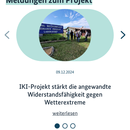
Vorherige
N
09.12.2024
IKI-Projekt stärkt die angewandte
Widerstandsfähigkeit gegen
Wetterextreme
I
weiterlesen
K
I