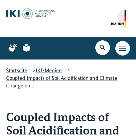
Zum
Zur
Zur
Hauptinhalt
Suche
Hauptnavigation
springen
springen
springen
Zur
Zur
Seite
Seite
Suche
Haupt
für
für
öffnen
Navig
Gebärdensprache
leichte
öffne
Sprache
Startseite
IKI-Medien
Coupled Impacts of Soil Acidification and Climate
Change on…
Coupled Impacts of
Soil Acidification and