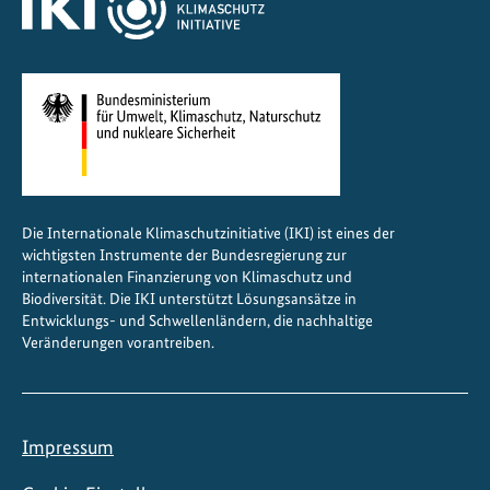
d
s
f
ä
h
i
g
k
Die Internationale Klimaschutzinitiative (IKI) ist eines der
e
wichtigsten Instrumente der Bundesregierung zur
i
internationalen Finanzierung von Klimaschutz und
t
Biodiversität. Die IKI unterstützt Lösungsansätze in
Entwicklungs- und Schwellenländern, die nachhaltige
g
Veränderungen vorantreiben.
e
g
e
n
Impressum
W
e