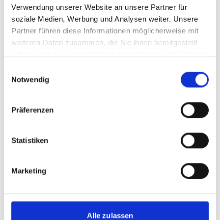
Verwendung unserer Website an unsere Partner für
soziale Medien, Werbung und Analysen weiter. Unsere
Partner führen diese Informationen möglicherweise mit
mehr Publikationen
weiteren Daten zusammen, die Sie ihnen bereitgestellt
haben oder die sie im Rahmen Ihrer Nutzung der Dienste
gesammelt haben.
Einwilligungsauswahl
Notwendig
Projekt
Präferenzen
Klimakapazitätsbildung: Risikovorhersage und -
Minimierung
Statistiken
Marketing
Videos zum Projekt
Diese Inhalte können nicht angezeigt werden, da die
Alle zulassen