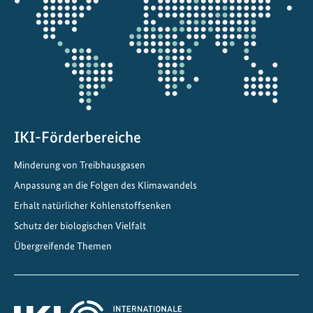
die
n
Projektkarte
g
e
w
a
n
d
t
IKI-Förderbereiche
e
Minderung von Treibhausgasen
W
Anpassung an die Folgen des Klimawandels
i
d
Erhalt natürlicher Kohlenstoffsenken
e
Schutz der biologischen Vielfalt
r
Übergreifende Themen
s
t
a
n