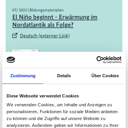
07/ 2023 | Bildungsmaterialien
El Niño beginnt - Erwärmung im
Nordatlantik als Folge?
Deutsch (externer Link)
Zustimmung
Details
Über Cookies
03/ 2023 | Studie
Trapped or staying put: Governing
Diese Webseite verwendet Cookies
immobility in the context of climate
Wir verwenden Cookies, um Inhalte und Anzeigen zu
change.
personalisieren, Funktionen für soziale Medien anbieten
zu können und die Zugriffe auf unsere Website zu
Englisch (PDF, 222 KB)
analysieren. Außerdem geben wir Informationen zu Ihrer